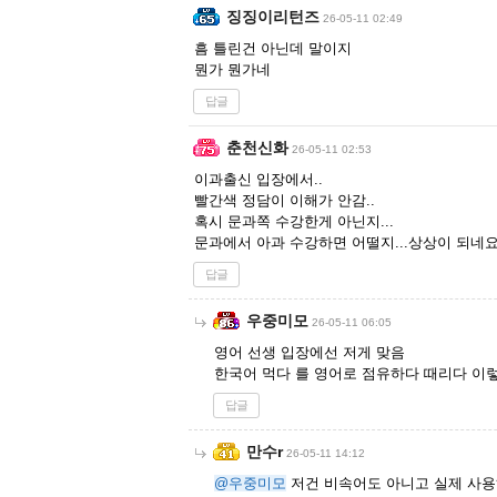
징징이리턴즈
26-05-11 02:49
흠 틀린건 아닌데 말이지
뭔가 뭔가네
답글
춘천신화
26-05-11 02:53
이과출신 입장에서..
빨간색 정담이 이해가 안감..
혹시 문과쪽 수강한게 아닌지...
문과에서 아과 수강하면 어떨지...상상이 되네요
답글
우중미모
26-05-11 06:05
영어 선생 입장에선 저게 맞음
한국어 먹다 를 영어로 점유하다 때리다 이
답글
만수r
26-05-11 14:12
@우중미모
저건 비속어도 아니고 실제 사용