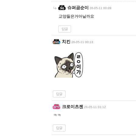
슈퍼곰순이
26-05-11 00:09
교양들은거아닐까요
답글
치킨
26-05-11 00:13
답글
크로이츠젠
26-05-11 01:12
ㅋㅋ
답글