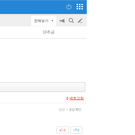
전체보기
공
검
글
지
색
10추글
on/off
쓰
기
새로고침
신고
|
공감 확인
0
0