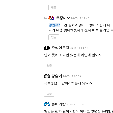
답글
우중미모
26-05-11 19:45
@만수r
그건 심화과정이고 영어 시험에 나
저거 대충 맞다해줫다가 선다 해석 틀리면 
답글
춘식이모자
26-05-11 04:13
단어 뜻이 하나만 있는게 아닌데 말이지
답글
강슬기
26-05-11 06:39
복수정답 오답처리하는게 맞나??
답글
종이가방
26-05-11 07:22
형님들 진짜 단어시험이 아니고 몇년전 유행했던