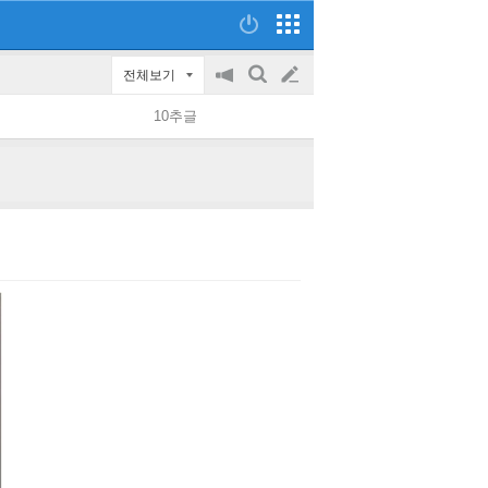
전체보기
공
검
글
지
색
10추글
on/off
쓰
기