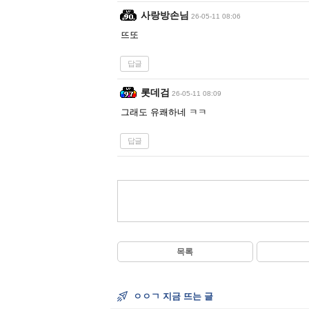
사랑방손님
26-05-11 08:06
뜨또
답글
롯데검
26-05-11 08:09
그래도 유쾌하네 ㅋㅋ
답글
목록
ㅇㅇㄱ 지금 뜨는 글