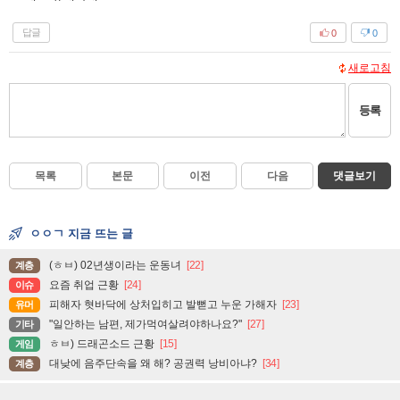
답글
0
0
새로고침
등록
목록
본문
이전
다음
댓글보기
ㅇㅇㄱ 지금 뜨는 글
(ㅎㅂ) 02년생이라는 운동녀
[22]
계층
요즘 취업 근황
[24]
이슈
피해자 혓바닥에 상처입히고 발뻗고 누운 가해자
[23]
유머
"일안하는 남편, 제가먹여살려야하나요?"
[27]
기타
ㅎㅂ) 드래곤소드 근황
[15]
게임
대낮에 음주단속을 왜 해? 공권력 낭비아냐?
[34]
계층