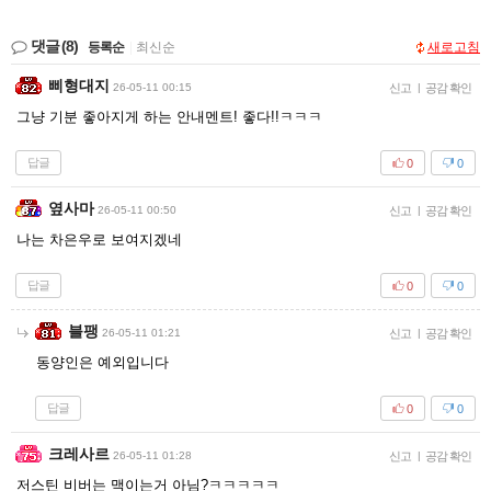
댓글
(8)
등록순
|
최신순
새로고침
삐형대지
26-05-11 00:15
신고
|
공감 확인
그냥 기분 좋아지게 하는 안내멘트! 좋다!!ㅋㅋㅋ
답글
0
0
옆사마
26-05-11 00:50
신고
|
공감 확인
나는 차은우로 보여지겠네
답글
0
0
블팽
26-05-11 01:21
신고
|
공감 확인
동양인은 예외입니다
답글
0
0
크레사르
26-05-11 01:28
신고
|
공감 확인
저스틴 비버는 맥이는거 아님?ㅋㅋㅋㅋㅋ