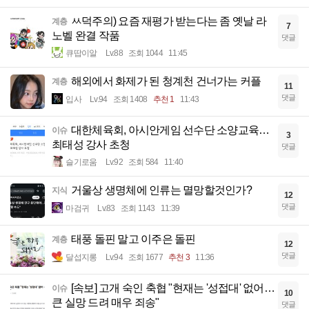
ㅆ덕주의) 요즘 재평가 받는다는 좀 옛날 라
계층
7
노벨 완결 작품
댓글
큐땁이알
Lv.88
조회 1044
11:45
해외에서 화제가 된 청계천 건너가는 커플
계층
11
댓글
입사
Lv.94
조회 1408
추천 1
11:43
대한체육회, 아시안게임 선수단 소양교육…
이슈
3
최태성 강사 초청
댓글
슬기로움
Lv.92
조회 584
11:40
거울상 생명체에 인류는 멸망할것인가?
지식
12
댓글
마검귀
Lv.83
조회 1143
11:39
태풍 돌핀 말고 이주은 돌핀
계층
12
댓글
달섭지롱
Lv.94
조회 1677
추천 3
11:36
[속보] 고개 숙인 축협 "현재는 '성접대' 없어…
이슈
10
큰 실망 드려 매우 죄송"
댓글