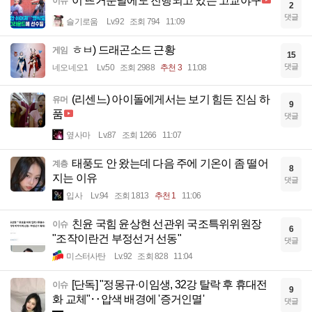
이 뜨거운날에도 진행되고 있는 고교야구
이슈
2
댓글
슬기로움
Lv.92
조회 794
11:09
ㅎㅂ) 드래곤소드 근황
게임
15
댓글
네오네오1
Lv.50
조회 2988
추천 3
11:08
(리센느) 아이돌에게서는 보기 힘든 진심 하
유머
9
품
댓글
옆사마
Lv.87
조회 1266
11:07
태풍도 안 왔는데 다음 주에 기온이 좀 떨어
계층
8
지는 이유
댓글
입사
Lv.94
조회 1813
추천 1
11:06
친윤 국힘 윤상현 선관위 국조특위위원장
이슈
6
"조작이란건 부정선거 선동"
댓글
미스터사탄
Lv.92
조회 828
11:04
[단독] "정몽규·이임생, 32강 탈락 후 휴대전
이슈
9
화 교체"‥압색 배경에 '증거인멸'
댓글