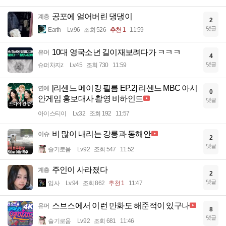
공포에 얼어버린 댕댕이
계층
2
댓글
Earth
Lv.96
조회 526
추천 1
11:59
10대 영국소년 길이재보려다가 ㅋㅋㅋ
유머
4
댓글
슈퍼차지z
Lv.45
조회 730
11:59
[리센느 메이킹 필름 EP.2] 리센느 MBC 아시
연예
0
안게임 홍보대사 촬영 비하인드
댓글
아이스티이
Lv.32
조회 192
11:57
비 많이 내리는 강릉과 동해안
이슈
2
댓글
슬기로움
Lv.92
조회 547
11:52
주인이 사라졌다
계층
2
댓글
입사
Lv.94
조회 862
추천 1
11:47
스브스에서 이런 만화도 해준적이 있구나
유머
8
댓글
슬기로움
Lv.92
조회 681
11:46