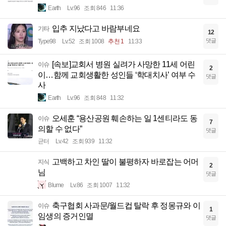
Earth
Lv.96
조회 846
11:36
입추 지났다고 바람부네요
기타
12
댓글
Type98
Lv.52
조회 1008
추천 1
11:33
[속보]교회서 병원 실려가 사망한 11세 어린
이슈
2
이…함께 교회생활한 성인들 ‘학대치사’ 여부 수
댓글
사
Earth
Lv.96
조회 848
11:32
오세훈 “용산공원 훼손하는 일 1센티라도 동
이슈
7
의할 수 없다”
댓글
균터
Lv.42
조회 939
11:32
고백하고 차인 딸이 불평하자 바로잡는 어머
지식
2
님
댓글
Blume
Lv.86
조회 1007
11:32
축구협회 사과문/월드컵 탈락 후 정몽규와 이
이슈
1
임생의 증거인멸
댓글