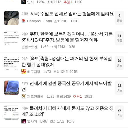
입사
Lv.94
조회 1112
추천 1
11:02
ㅎㅂ) 주말도 덥네요 알하는 형들에게 받혀요
기타
6
댓글
Deadpool
Lv.88
조회 2013
11:00
푸틴, 한국에 보복하겠다더니…“울산서 기름
이슈
11
3만t 사갔다” 주장, 발등에 불 떨어진 이유
댓글
빈센트멧젠
Lv.60
조회 1743
10:58
[속보]축협...성접대는 과거의 일 현재 부적절
이슈
16
한 행위 절대없어
댓글
왜구김당
Lv.73
조회 1245
10:53
전세계에 깔린 중국산 공유기에서 백도어발
기타
11
견
댓글
제르만크록
Lv.81
조회 2439
추천 1
10:52
돌려차기 피해자‘내게 묻지도 않고 진종오 징
이슈
27
계? 또 소외’
댓글
옆사마
Lv.87
조회 1702
10:48