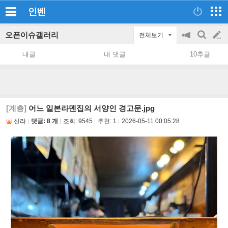
인벤
오픈이슈갤러리
전체보기
공
검
글
지
색
내글
내 댓글
10추글
on/off
쓰
기
[계층]
어느 일본라멘집의 서양인 경고문.jpg
신라
댓글: 8 개
조회:
9545
추천:
1
2026-05-11 00:05:28