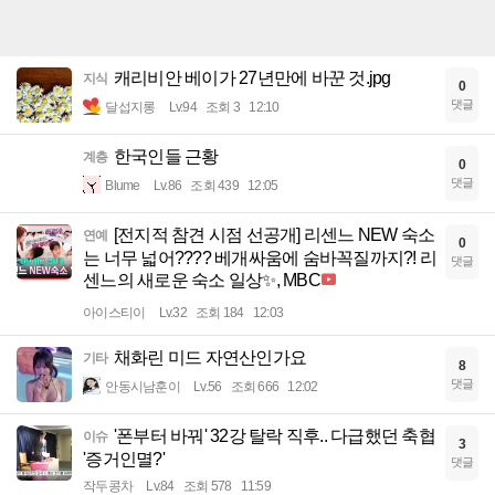
캐리비안 베이가 27년만에 바꾼 것.jpg
지식
0
댓글
달섭지롱
Lv.94
조회 3
12:10
한국인들 근황
계층
0
댓글
Blume
Lv.86
조회 439
12:05
[전지적 참견 시점 선공개] 리센느 NEW 숙소
연예
0
는 너무 넓어???? 베개싸움에 숨바꼭질까지?! 리
댓글
센느의 새로운 숙소 일상✨, MBC
아이스티이
Lv.32
조회 184
12:03
채화린 미드 자연산인가요
기타
8
댓글
안동시남훈이
Lv.56
조회 666
12:02
'폰부터 바꿔' 32강 탈락 직후.. 다급했던 축협
이슈
3
'증거인멸?'
댓글
작두콩차
Lv.84
조회 578
11:59