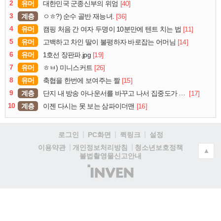
2
유머
[40]
대한민국 군종신부의 위엄
3
계층
[36]
ㅇㅎ?) 순수 골반 재능녀.
4
유머
[11]
캠핑 처음 간 여자 두명이 10분만에 텐트 치는 법
5
유머
[14]
고백하고 차인 딸이 불평하자 바로잡는 어머님
6
유머
[19]
1호선 장판파.jpg
7
유머
[26]
ㅎㅂ) 미니스커트
8
유머
[15]
축협을 한번에 보여주는 짤
9
계층
[17]
단지 내 방송 아나운서를 바꾸고 나서 집중도가 확 올라갔다는 한 아파트의 안내방송
10
계층
[16]
이젠 다시는 못 보는 삼파이더맨
로그인
PC화면
퀵링크
설정
청소년보호정책
이용약관
개인정보처리방침
▲
불법촬영물신고안내
(주)
인
벤