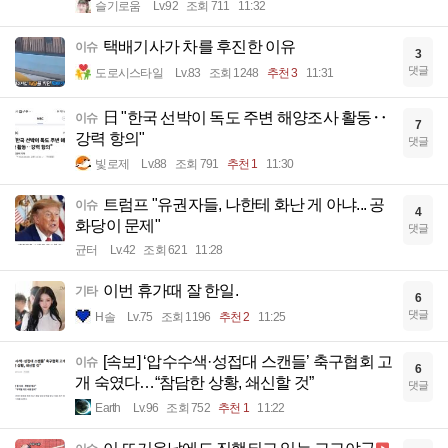
슬기로움
Lv.92
조회 711
11:32
택배기사가 차를 후진한 이유
이슈
3
댓글
도로시스타일
Lv.83
조회 1248
추천 3
11:31
日 "한국 선박이 독도 주변 해양조사 활동‥
이슈
7
강력 항의"
댓글
빛로제
Lv.88
조회 791
추천 1
11:30
트럼프 "유권자들, 나한테 화난 게 아냐... 공
이슈
4
화당이 문제"
댓글
균터
Lv.42
조회 621
11:28
이번 휴가때 잘 한일.
기타
6
댓글
H솔
Lv.75
조회 1196
추천 2
11:25
[속보] ‘압수수색·성접대 스캔들’ 축구협회 고
이슈
6
개 숙였다…“참담한 상황, 쇄신할 것”
댓글
Earth
Lv.96
조회 752
추천 1
11:22