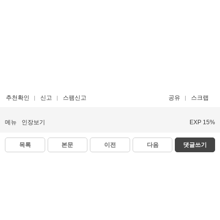
추천확인
신고
스팸신고
공유
스크랩
메뉴
인장보기
EXP 15%
목록
본문
이전
다음
댓글쓰기