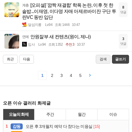
[오피셜] '깜짝 재결합' 학폭 논란, 이후 첫 한
계층
8
솥밥...이재영, 이다영 자매 아제르바이잔 구단 투
댓글
란VC 동반 입단
달섭지롱
Lv.94
조회 1446
10:47
안원잘부 새 컨텐츠(원이, 제나)
연예
3
댓글
입사
Lv.94
조회 1352
추천 3
10:37
최근
다음
검색
글쓰기
1
2
3
4
5
오픈 이슈 갤러리 화제글
오늘의 화제
주간
월간
이슈
1
감동
[15]
오픈 후 3개월치 예약 다 찼다는 미용실