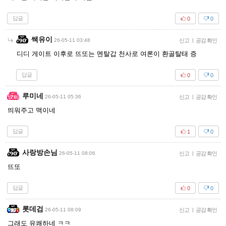
답글
0
0
쌕유이
26-05-11 03:48
신고
|
공감 확인
디디 게이트 이후로 뜨또는 멘탈갑 천사로 여론이 환골탈태 증
답글
0
0
루미네
26-05-11 05:36
신고
|
공감 확인
띄워주고 맥이네
답글
1
0
사랑방손님
26-05-11 08:06
신고
|
공감 확인
뜨또
답글
0
0
롯데검
26-05-11 08:09
신고
|
공감 확인
그래도 유쾌하네 ㅋㅋ