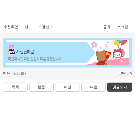
추천확인
신고
스팸신고
공유
스크랩
갑부
사실난라쿤
라쿤과 너구리는 완전히 다른 동물입니다
메뉴
인장보기
EXP 5%
목록
본문
이전
다음
댓글쓰기