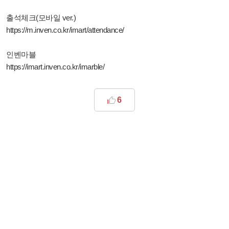
출석체크(모바일 ver.)
https://m.inven.co.kr/imart/attendance/
인벤마블
https://imart.inven.co.kr/imarble/
6