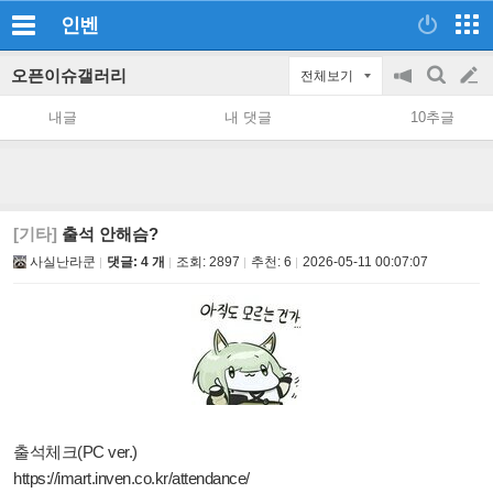
인벤
오픈이슈갤러리
전체보기
공
검
글
지
색
내글
내 댓글
10추글
on/off
쓰
기
[기타]
출석 안해슴?
사실난라쿤
댓글: 4 개
조회:
2897
추천:
6
2026-05-11 00:07:07
출석체크(PC ver.)
https://imart.inven.co.kr/attendance/