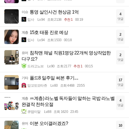
통영 살인사건 현상금 1억
이슈
4
댓글
입사
Lv.94
조회 2138
추천 1
00:19
15호 태풍 진로 예상
계층
2
댓글
입사
Lv.94
조회 1533
00:18
침착맨 채널 직원1명당 22개씩 영상작업한
유머
2
다구요?
댓글
드라고노브
Lv.90
조회 2177
추천 1
00:15
폴드8 일주일 써본 후기....
기타
17
댓글
암꼬또모타쥬
Lv.60
조회 4468
23:55
ㅆ계층) 라노벨 독자들이 말하는 국밥 라노벨
계층
4
완결작 천하오절
댓글
큐땁이알
Lv.88
조회 1620
23:45
이분 오이갤러겠죠?
유머
10