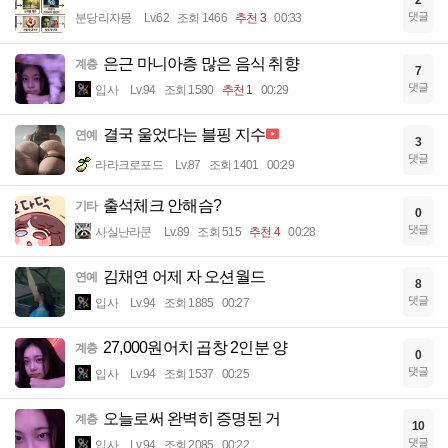
2
댓글
분당리자몽
Lv.62
조회 1466
추천 3
00:33
은근 마니아층 많은 음식 취향
계층
7
댓글
입사
Lv.94
조회 1580
추천 1
00:29
결국 울었다는 블핑 지수
연예
3
댓글
라라크로포드
Lv.87
조회 1401
00:29
출석체크 안해슴?
기타
0
댓글
사실난라쿤
Lv.89
조회 515
추천 4
00:28
김채연 어제 자 오션월드
연예
8
댓글
입사
Lv.94
조회 1885
00:27
27,000원어치 곱창 2인분 양
계층
0
댓글
입사
Lv.94
조회 1537
00:25
오늘로써 완벽히 증명된 거
계층
10
댓글
입사
Lv.94
조회 2085
00:22