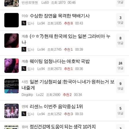
댓글
빈센트멧젠
Lv.60
조회 1870
00:46
수상한 장면을 목격한 택배기사
이슈
3
댓글
입사
Lv.94
조회 1835
추천 8
00:43
(ㅇㅎ?) 현재 한국에 있는 일본 그라비아 누
계층
8
나
댓글
입사
Lv.94
조회 2745
추천 1
00:39
웨이팅 엄청나다는 애호박 국밥
계층
24
댓글
입사
Lv.94
조회 2673
추천 1
00:36
일본 기상청피셜 :한국아 니네가 원하는거 보
사진
9
내줄게
댓글
Dogdrip
Lv.22
조회 2690
추천 2
00:34
리센느 이번주 음악중심 1위
연예
5
댓글
입사
Lv.94
조회 1252
추천 3
00:33
정신건강에 도움이 되는 생각 10가지
유머