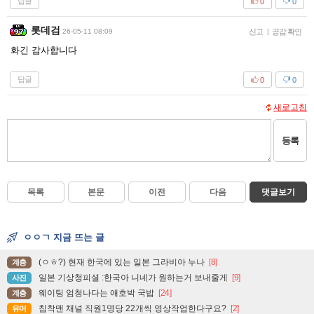
답글
0
0
롯데검
26-05-11 08:09
신고
|
공감 확인
화긴 감사합니다
답글
0
0
새로고침
등록
목록
본문
이전
다음
댓글보기
ㅇㅇㄱ 지금 뜨는 글
(ㅇㅎ?) 현재 한국에 있는 일본 그라비아 누나
[8]
계층
일본 기상청피셜 :한국아 니네가 원하는거 보내줄게
[9]
사진
웨이팅 엄청나다는 애호박 국밥
[24]
계층
침착맨 채널 직원1명당 22개씩 영상작업한다구요?
[2]
유머