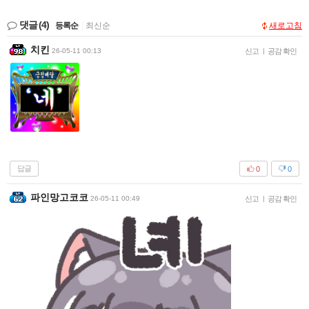
댓글
(4)
등록순
|
최신순
새로고침
치킨
26-05-11 00:13
신고
|
공감 확인
답글
0
0
파인망고코코
26-05-11 00:49
신고
|
공감 확인