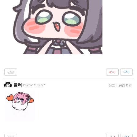
답글
0
0
룰러
26-05-11 02:57
신고
|
공감 확인