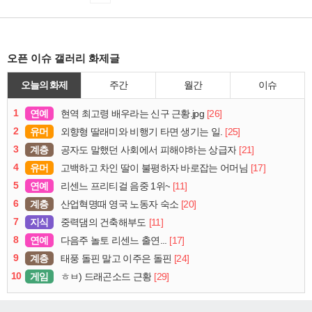
오픈 이슈 갤러리 화제글
오늘의 화제
주간
월간
이슈
1
연예
[26]
현역 최고령 배우라는 신구 근황.jpg
2
유머
[25]
외향형 딸래미와 비행기 타면 생기는 일.
3
계층
[21]
공자도 말했던 사회에서 피해야하는 상급자
4
유머
[17]
고백하고 차인 딸이 불평하자 바로잡는 어머님
5
연예
[11]
리센느 프리티걸 음중 1위~
6
계층
[20]
산업혁명때 영국 노동자 숙소
7
지식
[11]
중력댐의 건축해부도
8
연예
[17]
다음주 놀토 리센느 출연...
9
계층
[24]
태풍 돌핀 말고 이주은 돌핀
10
게임
[29]
ㅎㅂ) 드래곤소드 근황