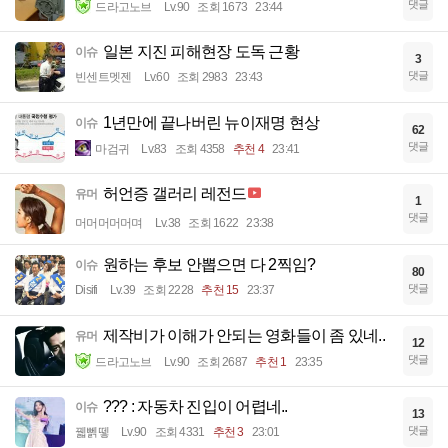
댓글
드라고노브
Lv.90
조회 1673
23:44
일본 지진 피해현장 도독 근황
이슈
3
댓글
빈센트멧젠
Lv.60
조회 2983
23:43
1년만에 끝나버린 뉴이재명 현상
이슈
62
댓글
마검귀
Lv.83
조회 4358
추천 4
23:41
허언증 갤러리 레전드
유머
1
댓글
머머머머머며
Lv.38
조회 1622
23:38
원하는 후보 안뽑으면 다 2찍임?
이슈
80
댓글
Disifi
Lv.39
조회 2228
추천 15
23:37
제작비가 이해가 안되는 영화들이 좀 있네..
유머
12
댓글
드라고노브
Lv.90
조회 2687
추천 1
23:35
??? : 자동차 진입이 어렵네..
이슈
13
댓글
꿻뻵뗗
Lv.90
조회 4331
추천 3
23:01