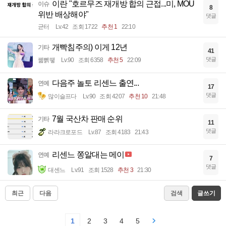
이란 "호르무즈 재개방 합의 근접...미, MOU
이슈
8
위반 배상해야"
댓글
균터
Lv.42
조회 1722
추천 1
22:10
개빡침주의) 이게 12년
기타
41
댓글
꿻뻵뗗
Lv.90
조회 6358
추천 5
22:09
다음주 놀토 리센느 출연...
연예
17
댓글
많이슬프다
Lv.90
조회 4207
추천 10
21:48
7월 국산차 판매 순위
기타
11
댓글
라라크로포드
Lv.87
조회 4183
21:43
리센느 쫑알대는 메이
연예
7
댓글
대센느
Lv.91
조회 1528
추천 3
21:30
최근
다음
검색
글쓰기
1
2
3
4
5