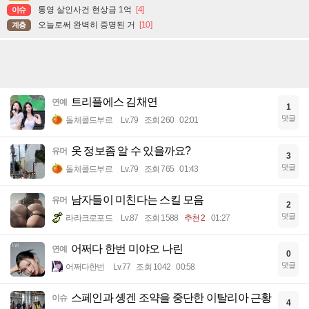
통영 살인사건 현상금 1억
[4]
이슈
오늘로써 완벽히 증명된 거
[10]
계층
트리플에스 김채연
연예
1
댓글
돌체콜드부르
Lv.79
조회 260
02:01
옷 정보좀 알 수 있을까요?
유머
3
댓글
돌체콜드부르
Lv.79
조회 765
01:43
남자들이 미친다는 스킬 모음
유머
2
댓글
라라크로포드
Lv.87
조회 1588
추천 2
01:27
어쩌다 한번 미야오 나린
연예
0
댓글
어쩌다한번
Lv.77
조회 1042
00:58
스페인과 솅겐 조약을 중단한 이탈리아 근황
이슈
4