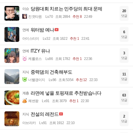
당원대회 치르는 민주당의 최대 문제
이슈
20
댓글
진겟타원
Lv.70
조회 2894
추천 8
22:49
워터밤 예나
연예
6
댓글
아이스티이
Lv.32
조회 1622
추천 1
22:41
ITZY 유나
연예
3
댓글
케를로스
Lv.86
조회 1782
추천 1
22:36
중력댐의 건축해부도
지식
11
댓글
너빨갱이지
Lv.86
조회 5354
추천 12
22:33
라면에 넣을 토핑재료 추천받습니다
계층
63
댓글
쾌변왕
Lv.91
조회 3079
추천 1
22:30
전설의 레전드
지식
2
댓글
아브라카
Lv.91
조회 1912
22:10