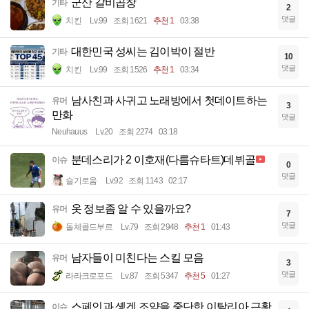
군산 갈비곱창
기타
2
댓글
치킨
Lv.99
조회 1621
추천 1
03:38
대한민국 성씨는 김이박이 절반
기타
10
댓글
치킨
Lv.99
조회 1526
추천 1
03:34
남사친과 사귀고 노래방에서 첫데이트하는
유머
3
만화
댓글
Neuhauus
Lv.20
조회 2274
03:18
분데스리가 2 이호재(다름슈타트)데뷔골
이슈
0
댓글
슬기로움
Lv.92
조회 1143
02:17
옷 정보좀 알 수 있을까요?
유머
7
댓글
돌체콜드부르
Lv.79
조회 2948
추천 1
01:43
남자들이 미친다는 스킬 모음
유머
3
댓글
라라크로포드
Lv.87
조회 5347
추천 5
01:27
스페인과 솅겐 조약을 중단한 이탈리아 근황
이슈