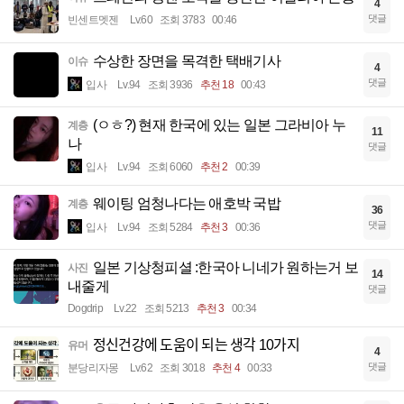
4
댓글
빈센트멧젠
Lv.60
조회 3783
00:46
수상한 장면을 목격한 택배기사
이슈
4
댓글
입사
Lv.94
조회 3936
추천 18
00:43
(ㅇㅎ?) 현재 한국에 있는 일본 그라비아 누
계층
11
나
댓글
입사
Lv.94
조회 6060
추천 2
00:39
웨이팅 엄청나다는 애호박 국밥
계층
36
댓글
입사
Lv.94
조회 5284
추천 3
00:36
일본 기상청피셜 :한국아 니네가 원하는거 보
사진
14
내줄게
댓글
Dogdrip
Lv.22
조회 5213
추천 3
00:34
정신건강에 도움이 되는 생각 10가지
유머
4
댓글
분당리자몽
Lv.62
조회 3018
추천 4
00:33