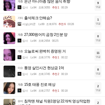
은근 마니아층 많은 음식 취향
계층
9
댓글
입사
Lv.94
조회 3055
추천 1
00:29
출석체크 안해슴?
기타
1
댓글
사실난라쿤
Lv.89
조회 876
추천 6
00:28
27,000원어치 곱창 2인분 양
계층
0
댓글
입사
Lv.94
조회 2654
00:25
오늘로써 완벽히 증명된 거
계층
11
댓글
입사
Lv.94
조회 3776
추천 1
00:22
통영 살인사건 현상금 1억
이슈
8
댓글
입사
Lv.94
조회 3745
추천 2
00:19
15호 태풍 진로 예상
계층
2
댓글
입사
Lv.94
조회 2757
추천 1
00:18
침착맨 채널 직원1명당 22개씩 영상작업한
유머
2