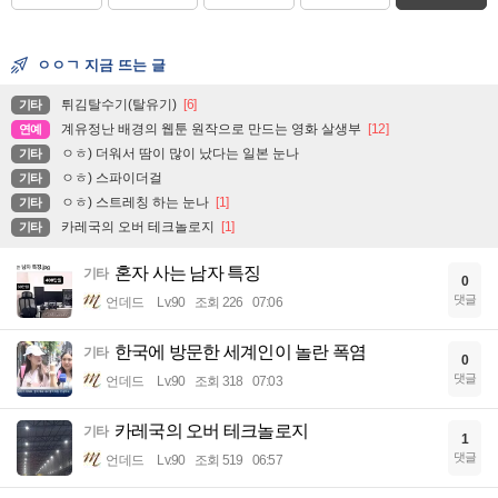
ㅇㅇㄱ 지금 뜨는 글
튀김탈수기(탈유기)
[6]
기타
계유정난 배경의 웹툰 원작으로 만드는 영화 살생부
[12]
연예
ㅇㅎ) 더워서 땀이 많이 났다는 일본 눈나
기타
ㅇㅎ) 스파이더걸
기타
ㅇㅎ) 스트레칭 하는 눈나
[1]
기타
카레국의 오버 테크놀로지
[1]
기타
혼자 사는 남자 특징
기타
0
댓글
언데드
Lv.90
조회 226
07:06
한국에 방문한 세계인이 놀란 폭염
기타
0
댓글
언데드
Lv.90
조회 318
07:03
카레국의 오버 테크놀로지
기타
1
댓글
언데드
Lv.90
조회 519
06:57