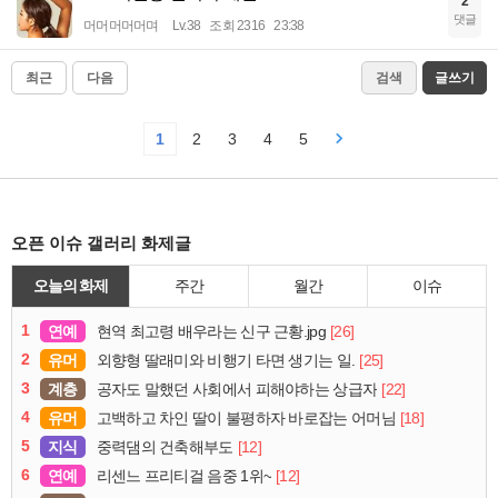
2
댓글
머머머머머며
Lv.38
조회 2316
23:38
최근
다음
검색
글쓰기
1
2
3
4
5
오픈 이슈 갤러리 화제글
오늘의 화제
주간
월간
이슈
1
연예
[26]
현역 최고령 배우라는 신구 근황.jpg
2
유머
[25]
외향형 딸래미와 비행기 타면 생기는 일.
3
계층
[22]
공자도 말했던 사회에서 피해야하는 상급자
4
유머
[18]
고백하고 차인 딸이 불평하자 바로잡는 어머님
5
지식
[12]
중력댐의 건축해부도
6
연예
[12]
리센느 프리티걸 음중 1위~