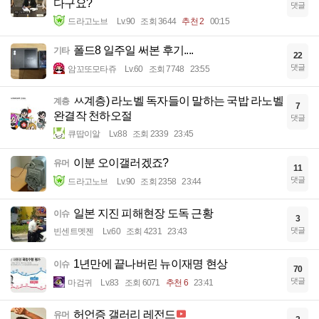
다구요?
댓글
드라고노브
Lv.90
조회 3644
추천 2
00:15
폴드8 일주일 써본 후기....
기타
22
댓글
암꼬또모타쥬
Lv.60
조회 7748
23:55
ㅆ계층) 라노벨 독자들이 말하는 국밥 라노벨
계층
7
완결작 천하오절
댓글
큐땁이알
Lv.88
조회 2339
23:45
이분 오이갤러겠죠?
유머
11
댓글
드라고노브
Lv.90
조회 2358
23:44
일본 지진 피해현장 도독 근황
이슈
3
댓글
빈센트멧젠
Lv.60
조회 4231
23:43
1년만에 끝나버린 뉴이재명 현상
이슈
70
댓글
마검귀
Lv.83
조회 6071
추천 6
23:41
허언증 갤러리 레전드
유머