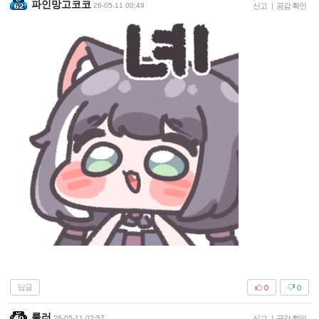
파인망고코코
26-05-11 00:49
신고
|
공감 확인
답글
0
0
룰러
26-05-11 02:57
신고
|
공감 확인