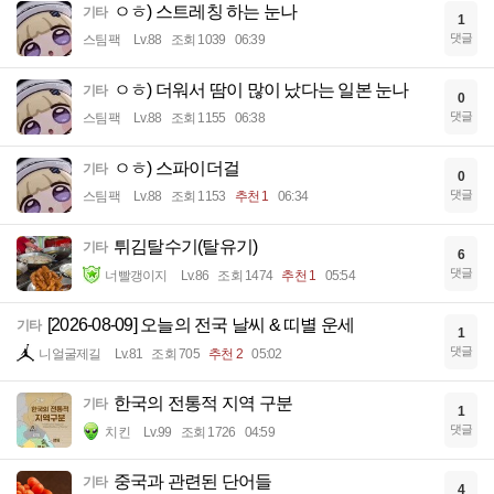
ㅇㅎ) 스트레칭 하는 눈나
기타
1
댓글
스팀팩
Lv.88
조회 1039
06:39
ㅇㅎ) 더워서 땀이 많이 났다는 일본 눈나
기타
0
댓글
스팀팩
Lv.88
조회 1155
06:38
ㅇㅎ) 스파이더걸
기타
0
댓글
스팀팩
Lv.88
조회 1153
추천 1
06:34
튀김탈수기(탈유기)
기타
6
댓글
너빨갱이지
Lv.86
조회 1474
추천 1
05:54
[2026-08-09] 오늘의 전국 날씨 & 띠별 운세
기타
1
댓글
니얼굴제길
Lv.81
조회 705
추천 2
05:02
한국의 전통적 지역 구분
기타
1
댓글
치킨
Lv.99
조회 1726
04:59
중국과 관련된 단어들
기타
4