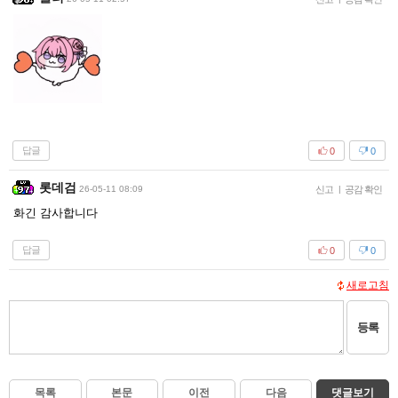
답글
0
0
롯데검
26-05-11 08:09
신고
|
공감 확인
화긴 감사합니다
답글
0
0
새로고침
등록
목록
본문
이전
다음
댓글보기