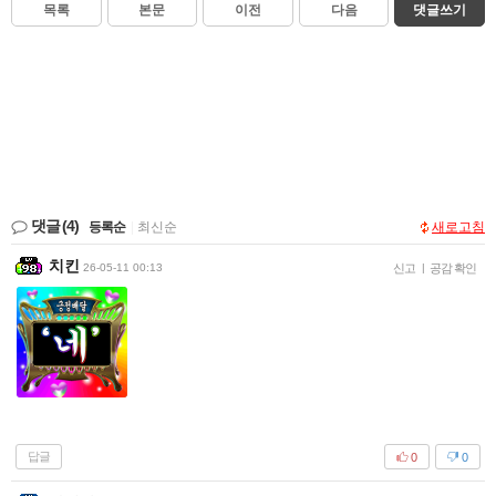
목록
본문
이전
다음
댓글쓰기
댓글
(4)
등록순
|
최신순
새로고침
치킨
26-05-11 00:13
신고
|
공감 확인
답글
0
0