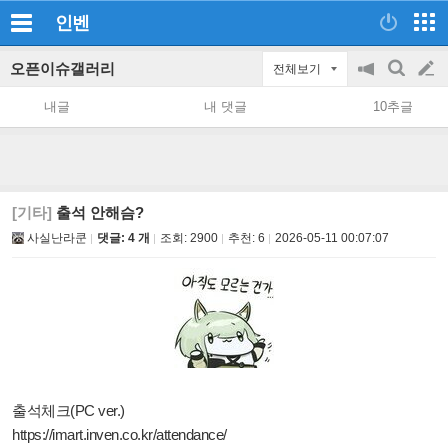
인벤
오픈이슈갤러리
전체보기
공
검
글
지
색
내글
내 댓글
10추글
on/off
쓰
기
[기타]
출석 안해슴?
사실난라쿤
댓글: 4 개
조회:
2900
추천:
6
2026-05-11 00:07:07
출석체크(PC ver.)
https://imart.inven.co.kr/attendance/