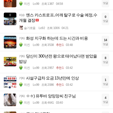
댓글
치킨
Lv.99
조회 1387
04:58
옌스 카스트로프..어깨 탈구로 수술 예정,수
이슈
0
개월 결장
댓글
슬기로움
Lv.92
조회 1006
04:21
화성 지구화 하는데 드는 시간과 비용
기타
14
댓글
치킨
Lv.99
조회 3538
추천 1
03:48
당신이 300년전 왕으로 태어났다면 받았을
기타
8
밥상
댓글
치킨
Lv.99
조회 2957
추천 1
03:42
사설구급차 요금 13년만에 인상
기타
1
댓글
치킨
Lv.99
조회 2086
추천 1
03:42
ㅇㅎ) 유투바 앙밍망씨 친구님
기타
4
댓글
치킨
Lv.99
조회 4641
03:40