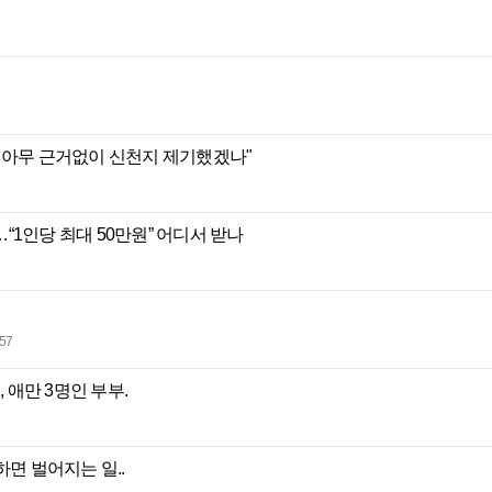
 아무 근거없이 신천지 제기했겠나"
“1인당 최대 50만원” 어디서 받나
:57
, 애만 3명인 부부.
하면 벌어지는 일..