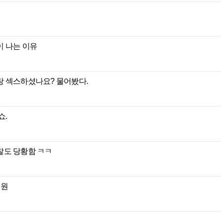
이 나는 이유
랑 섹스하셨나요? 물어봤다.
쇼.
찰도 당황함 ㅋㅋ
억원