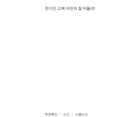
.
한가인 교복 여전히 잘 어울려!
추천확인
신고
스팸신고