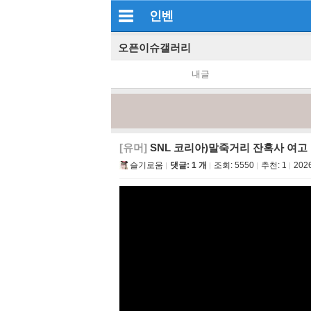
인벤
오픈이슈갤러리
내글
[유머]
SNL 코리아)말죽거리 잔혹사 여고
슬기로움
댓글: 1 개
조회:
5550
추천:
1
2026