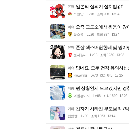
일본의 실외기 설치법.gif
유머
까만냥
Lv.78
조회 908
13:34
요즘 교도소에서 싸움이 많
이슈
풀소유
Lv.86
조회 887
13:34
존잘 섹스머쉰한테 몇 명이
유머
전자팔찌
Lv.93
조회 1230
13:33
덥네요. 모두 건강 유의하십
이슈
Flowwing
Lv.73
조회 645
13:25
뭔 상황인지 모르겠지만 경
계층
너빨갱이지
Lv.86
조회 1610
13:23
갑자기 사라진 부모님의 7
기타
꿻뻵뗗
Lv.90
조회 1963
13:14