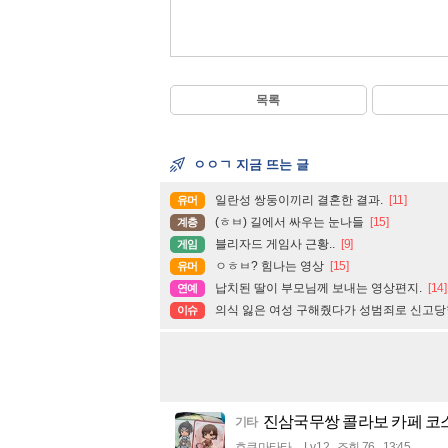
목록
ㅇㅇㄱ 지금 뜨는 글
일란성 쌍둥이끼리 결혼한 결과.
[11]
유머
(ㅎㅂ) 길에서 싸우는 눈나들
[15]
계층
블리자드 게임사 근황..
[9]
게임
ㅇㅎㅂ? 힘나는 영상
[15]
유머
납치된 딸이 부모님께 보내는 영상편지.
[14]
연예
의식 잃은 여성 구해줬다가 성범죄로 신고당함
이슈
진삼국무쌍 콜라보 카페 코스
기타
호쿠마타타
Lv.12
조회 76
13:45