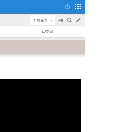
전체보기
공
검
글
지
색
10추글
on/off
쓰
기