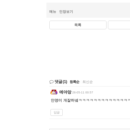
메뉴
인장보기
목록
댓글
(1)
등록순
|
최신순
에야앙
26-05-11 00:57
안영미 개잘하넼ㅋㅋㅋㅋㅋㅋㅋㅋㅋㅋㅋㅋㅋ
답글