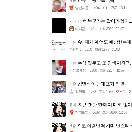
전주식 콩나물국밥
계층
달섭지롱
Lv.94
조회 1267
13:11
ㅇㅎ 누군가는 알아가겠지...
기타
마나군
Lv.81
조회 2029
13:07
金 "제가 계엄도 예상했는데
이슈
파인더1
Lv.80
조회 1976
13:00
추석 앞두고 또 민생지원금…
이슈
빈센트멧젠
Lv.60
조회 2217
12:57
김민석이 당대표가 되면
이슈
김인영
Lv.83
조회 1533
추천 1
12
20년간 단 한 마디 대화 없이
유머
전자팔찌
Lv.93
조회 1696
12:56
AI로 여캠인척 하며 인스타 
계층