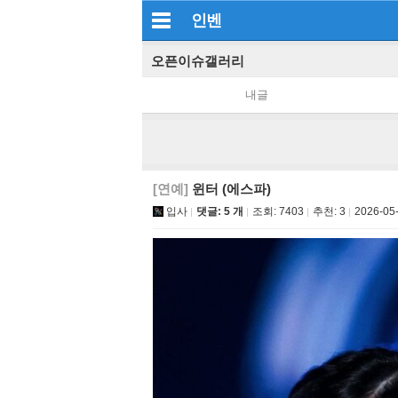
인벤
오픈이슈갤러리
내글
[연예]
윈터 (에스파)
입사
댓글: 5 개
조회:
7403
추천:
3
2026-05-