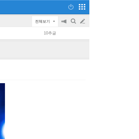
전체보기
공
검
글
지
색
10추글
on/off
쓰
기