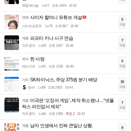
백합에이슬
Lv.57
조회 1849
16:52
사미자 할머니 유튜브 개설
연예
5
댓글
스티브승준유
Lv.76
조회 867
16:48
피프티 키나 시구 연습
계층
7
댓글
작두콩차
Lv.84
조회 1407
16:46
찐 사랑
유머
5
댓글
레드미르
Lv.91
조회 1338
16:46
SK하이닉스, 주당 375원 분기 배당
기타
35
댓글
썽바
Lv.89
조회 2603
16:44
미국판 ‘오징어 게임’, 제작 취소됐나…“넷플
계층
7
릭스 라인업서 제외”
댓글
작두콩차
Lv.84
조회 1306
추천 2
16:43
남자 인생에서 진짜 큰일난 상황.
계층
9