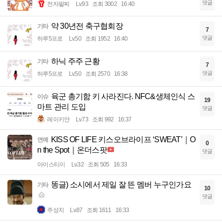
댓글
전자팔찌
Lv.93
조회 3002
16:40
약 30년전 축구협회장
기타
7
댓글
하루5프로
Lv.50
조회 1952
16:40
하닉 주주 근황
기타
7
댓글
하루5프로
Lv.50
조회 2570
16:38
육군 총기함 키 사라진다. NFC&생체인식 스
이슈
19
마트 관리 도입
댓글
레이키얀
Lv.73
조회 992
16:37
KISS OF LIFE 키스오브라이프 ‘SWEAT’｜O
연예
0
n the Spot｜온더스팟
댓글
아이스티이
Lv.32
조회 505
16:33
똥글) 소시에서 제일 잘 뜬 멤버 누구인가요
기타
10
댓글
주성치
Lv.87
조회 1611
16:33