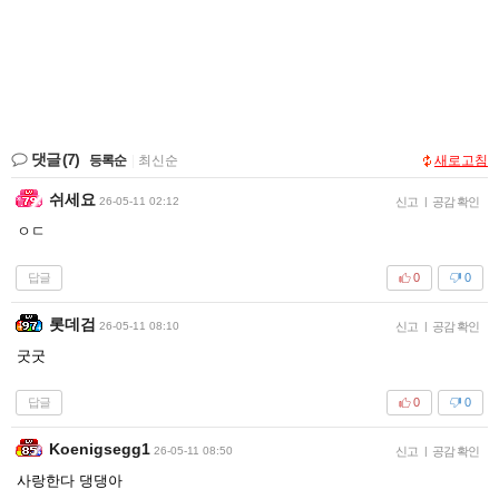
댓글
(7)
등록순
|
최신순
새로고침
쉬세요
26-05-11 02:12
신고
|
공감 확인
ㅇㄷ
답글
0
0
롯데검
26-05-11 08:10
신고
|
공감 확인
굿굿
답글
0
0
Koenigsegg1
26-05-11 08:50
신고
|
공감 확인
사랑한다 댕댕아