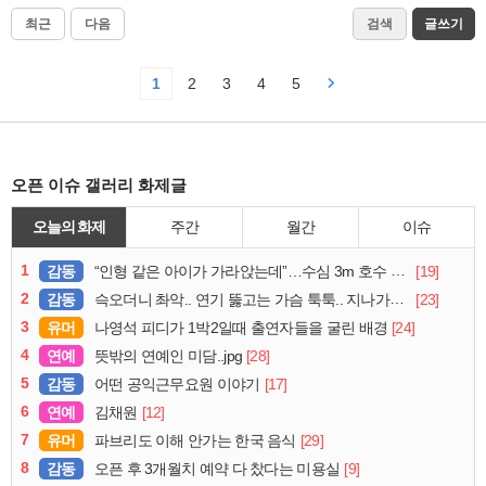
최근
다음
검색
글쓰기
1
2
3
4
5
오픈 이슈 갤러리 화제글
오늘의 화제
주간
월간
이슈
1
감동
[19]
“인형 같은 아이가 가라앉는데”…수심 3m 호수 뛰어든 60대 의인
2
감동
[23]
슥오더니 촤악.. 연기 뚫고는 가슴 툭툭.. 지나가던 아재의 정체
3
유머
[24]
나영석 피디가 1박2일때 출연자들을 굴린 배경
4
연예
[28]
뜻밖의 연예인 미담..jpg
5
감동
[17]
어떤 공익근무요원 이야기
6
연예
[12]
김채원
7
유머
[29]
파브리도 이해 안가는 한국 음식
8
감동
[9]
오픈 후 3개월치 예약 다 찼다는 미용실