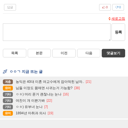
답글
0
0
새로고침
등록
목록
본문
이전
다음
댓글보기
ㅇㅇㄱ 지금 뜨는 글
농익은 40대 미혼 여교수에게 잡아먹힌 남자..
[21]
계층
님들 이정도 몸매면 사귀는거 가능함?
[38]
유머
ㅇㅎ) 머리 푼거 괜찮냐는 눈나
[16]
기타
여친이 개 이쁜가봐
[22]
기타
ㅇㅎ) 유부녀 눈나
[7]
기타
1894년 마취과 의사
[19]
유머