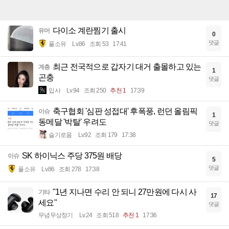
다이소 계란찜기 출시
유머
0
댓글
풀소유
Lv.86
조회 53
17:41
최근 전국적으로 갑자기 대거 출몰하고 있는
계층
1
곤충
댓글
입사
Lv.94
조회 250
추천 1
17:39
축구협회 '심판 성접대' 후폭풍, 런던 올림픽
이슈
1
동메달 '박탈' 우려도
댓글
슬기로움
Lv.92
조회 179
17:38
SK 하이닉스 주당 375원 배당
이슈
5
댓글
풀소유
Lv.86
조회 278
17:38
"1년 지나면 수리 안 되니 27만원에 다시 사
기타
17
세요"
댓글
무념무상창기
Lv.24
조회 518
추천 1
17:36