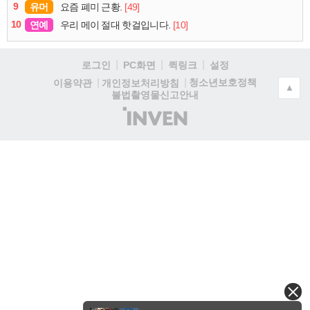
9
유머
[49]
요즘 폐미 근황.
10
연예
[10]
우리 메이 절대 핫걸입니다.
로그인
PC화면
퀵링크
설정
청소년보호정책
이용약관
개인정보처리방침
▲
불법촬영물신고안내
(주)
인
벤