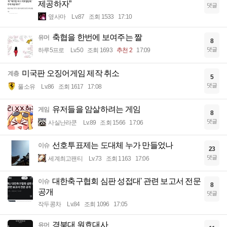
제공하자”
댓글
옆사마
Lv.87
조회 1533
17:10
축협을 한번에 보여주는 짤
유머
8
댓글
하루5프로
Lv.50
조회 1693
추천 2
17:09
미국판 오징어게임 제작 취소
계층
5
댓글
풀소유
Lv.86
조회 1617
17:08
유저들을 암살하려는 게임
게임
8
댓글
사실난라쿤
Lv.89
조회 1566
17:06
선호투표제는 도대체 누가 만들었나
이슈
23
댓글
세계최고팬티
Lv.73
조회 1163
17:06
대한축구협회 심판 성접대' 관련 보고서 전문
이슈
8
공개
댓글
작두콩차
Lv.84
조회 1096
17:05
경북대 원효대사
유머