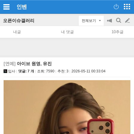
인벤
오픈이슈갤러리
전체보기
공
검
글
지
색
내글
내 댓글
10추글
on/off
쓰
기
[연예]
아이브 원영, 유진
입사
댓글: 7 개
조회:
7590
추천:
3
2026-05-11 00:33:04