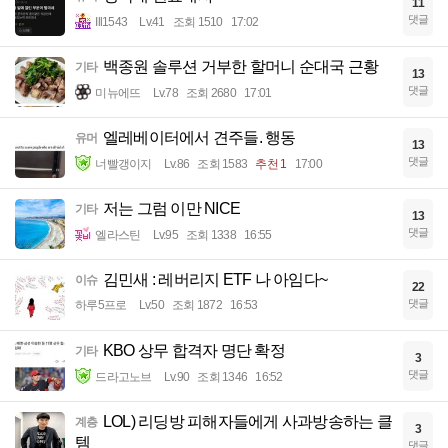
11
댓글
Ill1543
Lv.41
조회 1510
17:02
백종원 솔루션 거부한 할머니 순대국 근황
기타
13
댓글
미뉴에뜨
Lv.78
조회 2680
17:01
엘레베이터에서 견주들. 행동
유머
13
댓글
너빨갱이지
Lv.86
조회 1583
추천 1
17:00
저는 그럼 이만 NICE
기타
13
댓글
엘라스틴
Lv.95
조회 1338
16:55
김민새 : 레버리지 ETF 나 아임다~
이슈
22
댓글
하루5프로
Lv.50
조회 1872
16:53
KBO 상무 합격자 명단 확정
기타
3
댓글
드라고노브
Lv.90
조회 1346
16:52
LOL) 리딩방 피해자들에게 사과방송하는 클
계층
3
템
댓글