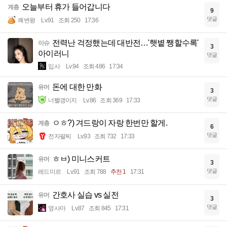
오늘부터 휴가 들어갑니다
계층
9
댓글
쾌변왕
Lv.91
조회 250
17:36
전력난 걱정했는데 대반전…'햇볕 쨍할수록'
이슈
3
아이러니
댓글
입사
Lv.94
조회 486
17:34
돈에 대한 만화
유머
3
댓글
너빨갱이지
Lv.86
조회 369
17:33
ㅇㅎ?) 겨드랑이 자랑 한번만 할게.
계층
6
댓글
전자팔찌
Lv.93
조회 732
17:33
ㅎㅂ) 미니스커트
유머
3
댓글
레드미르
Lv.91
조회 788
추천 1
17:31
간호사 실습 vs 실전
유머
3
댓글
옆사마
Lv.87
조회 845
17:31