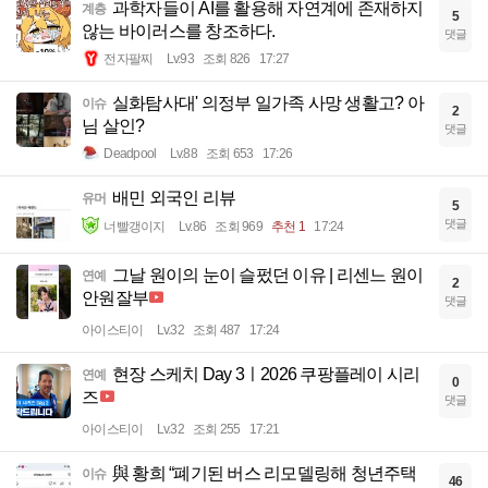
과학자들이 AI를 활용해 자연계에 존재하지
계층
5
않는 바이러스를 창조하다.
댓글
전자팔찌
Lv.93
조회 826
17:27
실화탐사대' 의정부 일가족 사망 생활고? 아
이슈
2
님 살인?
댓글
Deadpool
Lv.88
조회 653
17:26
배민 외국인 리뷰
유머
5
댓글
너빨갱이지
Lv.86
조회 969
추천 1
17:24
그날 원이의 눈이 슬펐던 이유 | 리센느 원이
연예
2
안원잘부
댓글
아이스티이
Lv.32
조회 487
17:24
현장 스케치 Day 3ㅣ2026 쿠팡플레이 시리
연예
0
즈
댓글
아이스티이
Lv.32
조회 255
17:21
與 황희 “폐기된 버스 리모델링해 청년주택
이슈
46