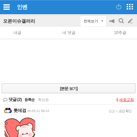
인벤
오픈이슈갤러리
전체보기
공
검
글
지
색
내글
내 댓글
10추글
on/off
쓰
기
[본문 보기]
댓글
(2)
등록순
|
최신순
새로고침
롯데검
26-05-11 08:12
신고
|
공감 확인