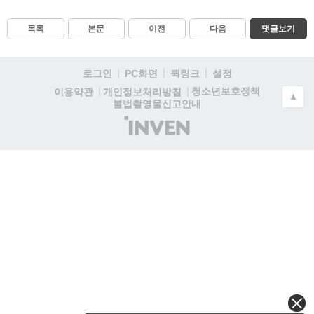
목록
본문
이전
다음
댓글보기
로그인
PC화면
퀵링크
설정
청소년보호정책
이용약관
개인정보처리방침
▲
불법촬영물신고안내
(주)
인
벤