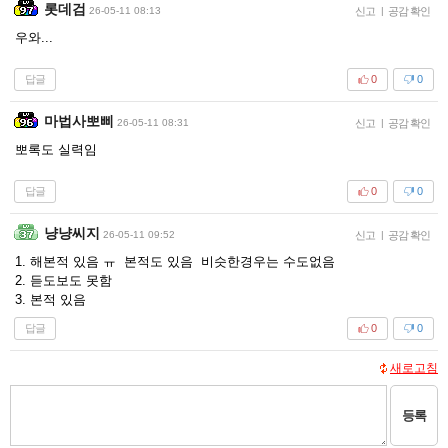
롯데검
26-05-11 08:13
신고
|
공감 확인
우와...
답글
0
0
마법사뽀삐
26-05-11 08:31
신고
|
공감 확인
뽀록도 실력임
답글
0
0
냥냥씨지
26-05-11 09:52
신고
|
공감 확인
1. 해본적 있음 ㅠ 본적도 있음 비슷한경우는 수도없음
2. 듣도보도 못함
3. 본적 있음
답글
0
0
새로고침
등록