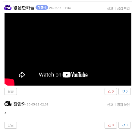
영원한하늘
26-05-11 01:34
신고
|
공감 확인
답글
0
0
잠만와
26-05-11 02:03
신고
|
공감 확인
z
답글
0
0