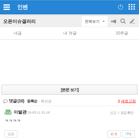
인벤
오픈이슈갤러리
전체보기
공
검
글
지
색
내글
내 댓글
10추글
on/off
쓰
기
[본문 보기]
댓글
(10)
등록순
|
최신순
새로고침
이발관
26-05-11 01:18
신고
|
공감 확인
ㅋㅋㅋㅋ
답글
0
0