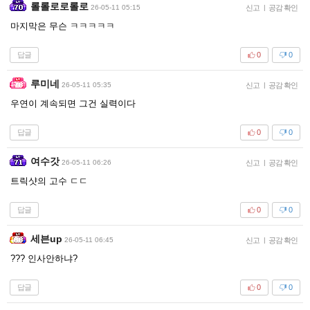
롤롤로로롤로
26-05-11 05:15
신고
|
공감 확인
마지막은 무슨 ㅋㅋㅋㅋㅋ
답글
0
0
루미네
26-05-11 05:35
신고
|
공감 확인
우연이 계속되면 그건 실력이다
답글
0
0
여수갓
26-05-11 06:26
신고
|
공감 확인
트릭샷의 고수 ㄷㄷ
답글
0
0
세븐up
26-05-11 06:45
신고
|
공감 확인
??? 인사안하냐?
답글
0
0