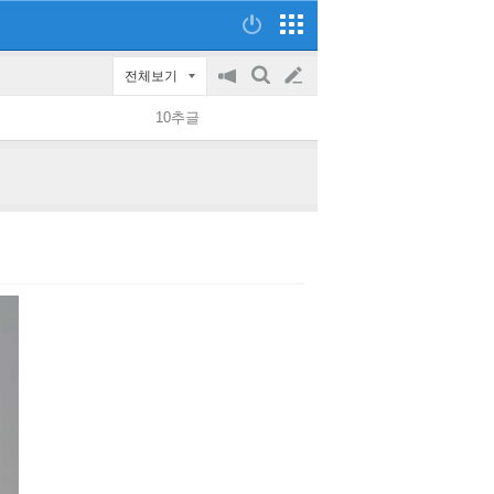
전체보기
공
검
글
지
색
10추글
on/off
쓰
기