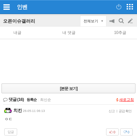
인벤
오픈이슈갤러리
전체보기
공
검
글
지
색
내글
내 댓글
10추글
on/off
쓰
기
[본문 보기]
댓글
(16)
등록순
|
최신순
새로고침
치킨
26-05-11 06:13
신고
|
공감 확인
ㅇㄷ
답글
0
0