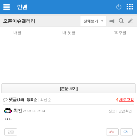
인벤
오픈이슈갤러리
전체보기
공
검
글
지
색
내글
내 댓글
10추글
on/off
쓰
기
[본문 보기]
댓글
(16)
등록순
|
최신순
새로고침
치킨
26-05-11 06:13
신고
|
공감 확인
ㅇㄷ
답글
0
0