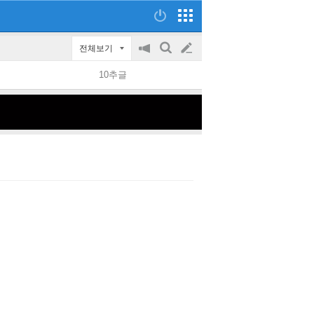
전체보기
공
검
글
지
색
10추글
on/off
쓰
기