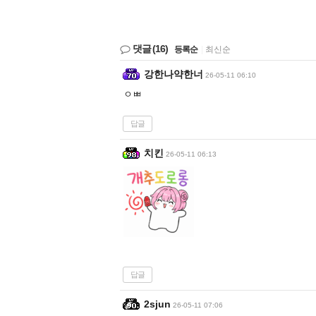
댓글
(16)
등록순
|
최신순
강한나약한너
26-05-11 06:10
ㅇㅃ
답글
치킨
26-05-11 06:13
답글
2sjun
26-05-11 07:06