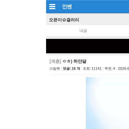
인벤
오픈이슈갤러리
내글
[계층]
ㅇㅎ) 하얀달
스팀팩
댓글: 16 개
조회:
11141
추천:
4
2026-0