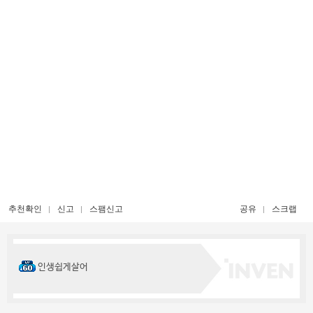
추천확인
신고
스팸신고
공유
스크랩
인생쉽게살어