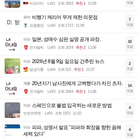
댓글
비요비타
Lv.81
조회 2062
추천 1
11:09
비행기 캐리어 무게 제한 의문점
유머
7
댓글
검찰총장
Lv.90
조회 1722
11:08
일본, 성매수 심판 실명 공개 파장.
이슈
10
댓글
전자팔찌
Lv.93
조회 2024
추천 2
11:08
2026년 8월 9일 일요일 간추린 뉴스
이슈
2
댓글
달섭지롱
Lv.94
조회 521
추천 1
11:07
20년지기 남사친에게 고백했다가 차인 츠자.
계층
14
댓글
전자팔찌
Lv.93
조회 2084
추천 1
11:06
스페인으로 불법 입국하는 새로운 방법
이슈
4
댓글
빈센트멧젠
Lv.60
조회 1552
11:02
피파, 성명서 발표 "피파와 회장을 향한 음해
이슈
4
세력 있다"
댓글