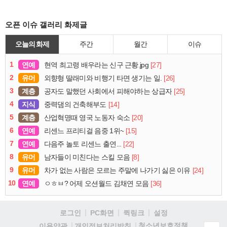
오픈 이슈 갤러리 화제글
오늘의 화제
주간
월간
이슈
1
연예
[27]
현역 최고령 배우라는 신구 근황.jpg
2
유머
[26]
외향형 딸래미와 비행기 타면 생기는 일.
3
계층
[25]
공자도 말했던 사회에서 피해야하는 상급자
4
지식
[14]
중력댐의 건축해부도
5
계층
[20]
산업혁명때 영국 노동자 숙소
6
연예
[15]
리센느 프리티걸 음중 1위~
7
연예
[22]
다음주 놀토 리센느 출연...
8
유머
[8]
남자들이 미친다는 스킬 모음
9
유머
[24]
차가 없는 사람은 모르는 주말에 나가기 싫은 이유
10
연예
[36]
ㅇㅎㅂ? 어제 오션월드 김채연 모음
로그인
PC화면
퀵링크
설정
청소년보호정책
이용약관
개인정보처리방침