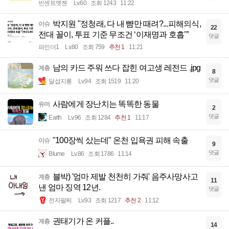
빈센트멧젠
Lv.60
조회 1243
11:22
박지원 "정청래, 다 내 뺨만 때려?...피해의식,
이슈
22
전대 꼴이, 투표 기준 무조건 ‘이재명과 호흡’”
댓글
파인더1
Lv.80
조회 759
추천 1
11:21
남의 카드 주워 쓰다 잡힌 여고생 레전드 .jpg
계층
8
댓글
달섭지롱
Lv.94
조회 1519
11:20
사람에게 장난치는 똑똑한 동물
유머
2
댓글
Earth
Lv.96
조회 1284
추천 1
11:17
"100장씩 샀는데" 온천 입욕권 피해 속출
이슈
9
댓글
Blume
Lv.86
조회 1786
11:14
블박) '엄마 제발 천천히 가줘' 음주사망사고
계층
11
낸 엄마 징역 12년.
댓글
전자팔찌
Lv.93
조회 1217
추천 2
11:12
권태기가 온 커플..
계층
14