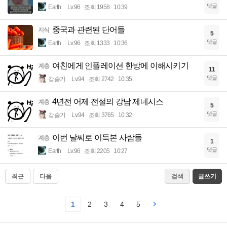
댓글
Earth
Lv.96
조회 1958
10:39
중국과 관련된 단어들
지식
5
댓글
Earth
Lv.96
조회 1333
10:36
여친에게 인플레이션 한방에 이해시키기
계층
11
댓글
강슬기
Lv.94
조회 2742
10:35
4년전 어제 전설의 강남 제네시스
계층
5
댓글
강슬기
Lv.94
조회 3765
10:32
이번 날씨로 이득본 사람들
계층
1
댓글
Earth
Lv.96
조회 2205
10:27
최근
다음
검색
글쓰기
1
2
3
4
5