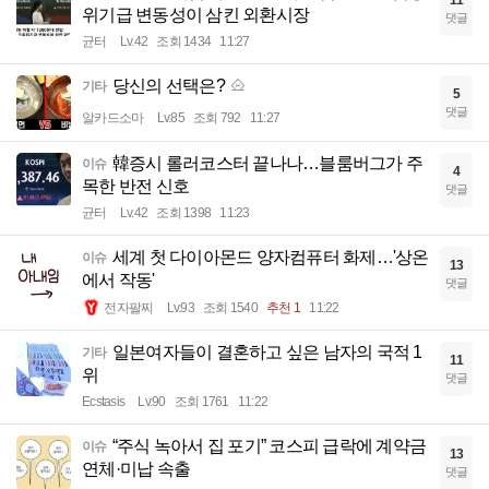
위기급 변동성이 삼킨 외환시장
댓글
균터
Lv.42
조회 1434
11:27
당신의 선택은?
기타
5
댓글
알카드소마
Lv.85
조회 792
11:27
韓증시 롤러코스터 끝나나…블룸버그가 주
이슈
4
목한 반전 신호
댓글
균터
Lv.42
조회 1398
11:23
세계 첫 다이아몬드 양자컴퓨터 화제…'상온
이슈
13
에서 작동'
댓글
전자팔찌
Lv.93
조회 1540
추천 1
11:22
일본여자들이 결혼하고 싶은 남자의 국적 1
기타
11
위
댓글
Ecstasis
Lv.90
조회 1761
11:22
“주식 녹아서 집 포기” 코스피 급락에 계약금
이슈
13
연체·미납 속출
댓글