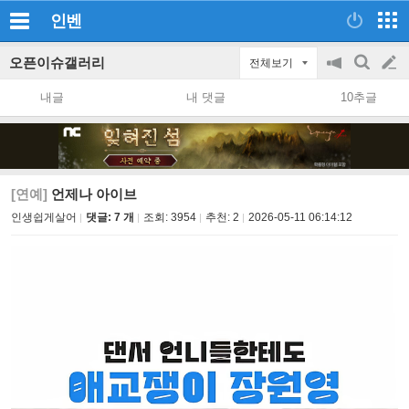
인벤
오픈이슈갤러리
전체보기
공
검
글
지
색
내글
내 댓글
10추글
on/off
쓰
기
[연예]
언제나 아이브
인생쉽게살어
댓글: 7 개
조회:
3954
추천:
2
2026-05-11 06:14:12