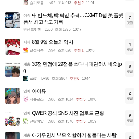
슬기로움
Lv.92
조회 913
추천 2
11:01
中 반도체, 韓 턱밑 추격…CXMT D램 美 플랫
이슈
7
폼서 최고속도 기록
댓글
빈센트멧젠
Lv.60
조회 1835
10:47
8월 9일 오늘의 역사
지식
4
댓글
달섭지롱
Lv.94
조회 628
추천 1
10:45
30점 만점에 29점을 쏘다니 대단하시네요.jp
계층
8
g
댓글
Earth
Lv.96
조회 2867
추천 6
10:44
아이유
연예
2
댓글
케를로스
Lv.86
조회 1014
추천 5
10:40
QWER 공식 SNS 사진 업로드 근황
연예
9
댓글
큐땁이알
Lv.88
조회 1570
추천 5
10:39
애키우면서 부모 역할하기 힘들다는 사람
계층
2