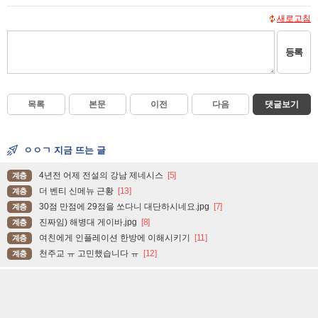
새로고침
등록
목록
본문
이전
다음
댓글보기
ㅇㅇㄱ 지금 뜨는 글
4년전 어제 전설의 강남 제네시스
[5]
계층
더 벤티 신메뉴 근황
[13]
계층
30점 만점에 29점을 쏘다니 대단하시네요.jpg
[7]
계층
진짜임) 해병대 게이바.jpg
[8]
계층
여친에게 인플레이션 한방에 이해시키기
[11]
계층
천주교 ㅠ 고민했습니다 ㅠ
[12]
계층