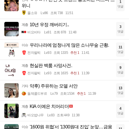
1
위니
댓글
풀소유
Lv.86
조회 738
11:51
10년 우정 깨버리기..
계층
3
댓글
비요비타
Lv.81
조회 878
11:48
우리나라에 엄청나게 많은 소나무숲 근황.
이슈
11
댓글
전자팔찌
Lv.93
조회 1335
추천 1
11:41
현실판 백룸 사망사건.
계층
9
댓글
전자팔찌
Lv.93
조회 1635
추천 1
11:39
약후) 주유하는 모델 서안
기타
13
댓글
돌체콜드부르
Lv.79
조회 1534
추천 1
11:39
KIA 이예은 치어리더
계층
4
댓글
바오밥나무
Lv.83
조회 449
11:38
'1600원 위협'서 '1300원대 진입' 눈앞…금융
이슈
11