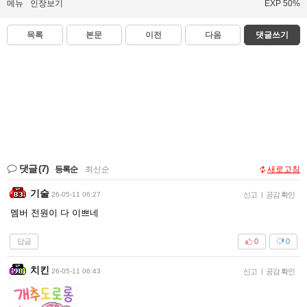
메뉴
인장보기
EXP 50%
목록
본문
이전
다음
댓글쓰기
댓글
(7)
등록순
|
최신순
새로고침
기술
26-05-11 06:27
신고
|
공감 확인
멤버 전원이 다 이쁘네
답글
0
0
치킨
26-05-11 06:43
신고
|
공감 확인