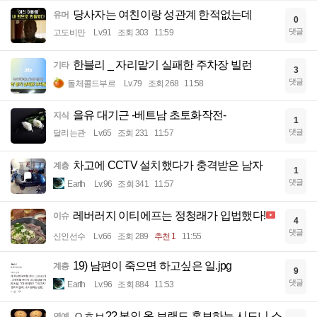
당사자는 여친이랑 성관계 한적없는데
유머
0
댓글
고도비만
Lv.91
조회 303
11:59
한블리 _ 자리맡기 실패한 주차장 빌런
기타
3
댓글
돌체콜드부르
Lv.79
조회 268
11:58
을유 대기근 -베트남 초토화작전-
지식
1
댓글
달리는관
Lv.65
조회 231
11:57
차고에 CCTV 설치했다가 충격받은 남자
계층
1
댓글
Earth
Lv.96
조회 341
11:57
레버러지 이티에프는 정청래가 입법했다!
이슈
4
댓글
신인선수
Lv.66
조회 289
추천 1
11:55
19) 남편이 죽으면 하고싶은 일.jpg
계층
9
댓글
Earth
Lv.96
조회 884
11:53
ㅇㅎㅂ?? 본인 옷 브랜드 홍보하는 시드니 스
연예