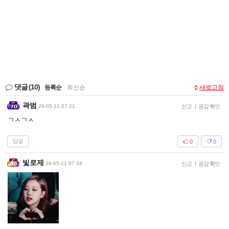
댓글
(10)
등록순
|
최신순
새로고침
곽범
26-05-11 07:21
신고
|
공감 확인
ㄱㅅㄱㅅ
답글
0
0
빛로제
26-05-11 07:34
신고
|
공감 확인