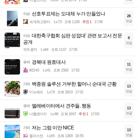
사실난라쿤
Lv.89
조회 1674
17:06
선호투표제는 도대체 누가 만들었나
이슈
28
댓글
세계최고팬티
Lv.73
조회 1228
추천 1
17:06
대한축구협회 심판 성접대' 관련 보고서 전문
이슈
8
공개
댓글
작두콩차
Lv.84
조회 1137
17:05
경북대 원효대사
유머
11
댓글
Ill1543
Lv.41
조회 1583
17:02
백종원 솔루션 거부한 할머니 순대국 근황
기타
13
댓글
미뉴에뜨
Lv.78
조회 2810
17:01
엘레베이터에서 견주들. 행동
유머
13
댓글
너빨갱이지
Lv.86
조회 1667
추천 1
17:00
저는 그럼 이만 NICE
기타
13
댓글
엘라스틴
Lv.95
조회 1388
16:55