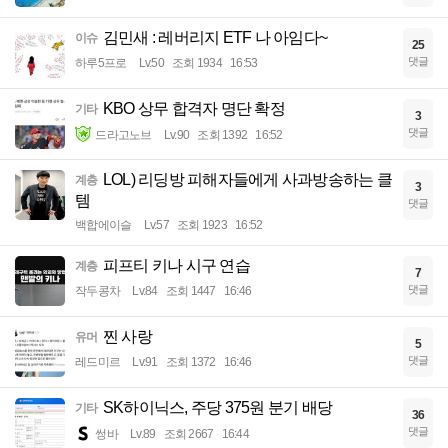
김민새 : 레버리지 ETF 나 아임다~
이슈
25
댓글
하루5프로
Lv.50
조회 1934
16:53
KBO 상무 합격자 명단 확정
기타
3
댓글
드라고노브
Lv.90
조회 1392
16:52
LOL) 리딩방 피해자들에게 사과방송하는 클
계층
3
템
댓글
백합에이슬
Lv.57
조회 1923
16:52
피프티 키나 시구 연습
계층
7
댓글
작두콩차
Lv.84
조회 1447
16:46
찐 사랑
유머
5
댓글
레드미르
Lv.91
조회 1372
16:46
SK하이닉스, 주당 375원 분기 배당
기타
36
댓글
썽바
Lv.89
조회 2667
16:44