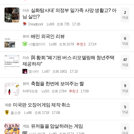
실화탐사대' 의정부 일가족 사망 생활고? 아
이슈
2
님 살인?
댓글
Deadpool
Lv.88
조회 735
17:26
배민 외국인 리뷰
유머
6
댓글
너빨갱이지
Lv.86
조회 1079
추천 1
17:24
與 황희 “폐기된 버스 리모델링해 청년주택
이슈
47
제공하자”
댓글
옆사마
Lv.87
조회 1601
17:10
축협을 한번에 보여주는 짤
유머
9
댓글
하루5프로
Lv.50
조회 1794
추천 2
17:09
미국판 오징어게임 제작 취소
계층
5
댓글
풀소유
Lv.86
조회 1718
17:08
유저들을 암살하려는 게임
게임
8
댓글