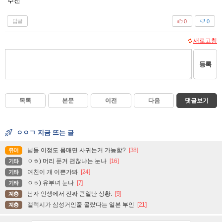
추천
답글
0
0
새로고침
등록
목록
본문
이전
다음
댓글보기
ㅇㅇㄱ 지금 뜨는 글
님들 이정도 몸매면 사귀는거 가능함?
[38]
유머
ㅇㅎ) 머리 푼거 괜찮냐는 눈나
[16]
기타
여친이 개 이쁜가봐
[24]
기타
ㅇㅎ) 유부녀 눈나
[7]
기타
남자 인생에서 진짜 큰일난 상황.
[9]
계층
갤럭시가 삼성거인줄 몰랐다는 일본 부인
[21]
계층