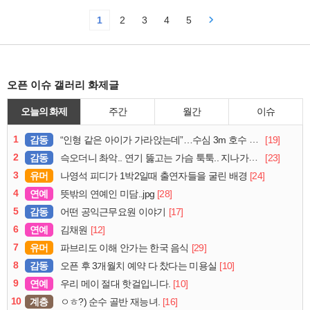
1
2
3
4
5
오픈 이슈 갤러리 화제글
오늘의 화제
주간
월간
이슈
1
감동
[19]
“인형 같은 아이가 가라앉는데”…수심 3m 호수 뛰어든 60대 의인
2
감동
[23]
슥오더니 촤악.. 연기 뚫고는 가슴 툭툭.. 지나가던 아재의 정체
3
유머
[24]
나영석 피디가 1박2일때 출연자들을 굴린 배경
4
연예
[28]
뜻밖의 연예인 미담..jpg
5
감동
[17]
어떤 공익근무요원 이야기
6
연예
[12]
김채원
7
유머
[29]
파브리도 이해 안가는 한국 음식
8
감동
[10]
오픈 후 3개월치 예약 다 찼다는 미용실
9
연예
[10]
우리 메이 절대 핫걸입니다.
10
계층
[16]
ㅇㅎ?) 순수 골반 재능녀.