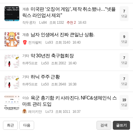
미국판 ‘오징어 게임’, 제작 취소됐나…“넷플
계층
7
릭스 라인업서 제외”
댓글
작두콩차
Lv.84
조회 1332
추천 2
16:43
남자 인생에서 진짜 큰일난 상황.
계층
9
댓글
전자팔찌
Lv.93
조회 3140
16:40
약 30년전 축구협회장
기타
7
댓글
하루5프로
Lv.50
조회 2002
16:40
하닉 주주 근황
기타
7
댓글
하루5프로
Lv.50
조회 2648
16:38
육군 총기함 키 사라진다. NFC&생체인식 스
이슈
19
마트 관리 도입
댓글
레이키얀
Lv.73
조회 1011
16:37
최근
다음
검색
글쓰기