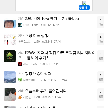
20일 안에 10kg 뺀다는 기안84.jpg
계층
1
댓글
Earth
Lv.96
조회 142
17:46
쿠팡 미국 상황
기타
0
댓글
하루5프로
Lv.50
조회 243
17:44
P2W에 지쳐서 직접 만든 무과금 리니지라이
기타
1
크 ㅡ 플레이 후기 !!
댓글
대지
Lv.87
조회 121
17:44
굉장한 승마실력
유머
2
댓글
너빨갱이지
Lv.86
조회 126
17:44
오늘부터 휴가 들어갑니다
계층
4
댓글
쾌변왕
Lv.91
조회 227
17:42
다이소 계란찜기 출시