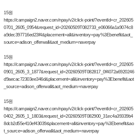
15원
https://campaign2.naver.com/npay/v2/click-point/?eventId=cr_202605
0701_2605_0954&request_id=20260509T082733_e06066a1a9074c8
a9dec397716ed23f4&placement=all&inventory=pay%3Ebenefit&aot_
source=adison_offerwall&aot_medium=naverpay
15원
https://campaign2.naver.com/npay/v2/click-point/?eventId=cr_202605
0901_2605_3_1877&request_id=20260509T082817_0f4072a6920246
d9aecac72303ee346d&placement=all&inventory=pay%3Ebenefit&aot
_source=adison_offerwall&aot_medium=naverpay
15원
https://campaign2.naver.com/npay/v2/click-point/?eventId=cr_202605
0402_2605_1_1803&request_id=20260509T082900_31ec4a39339b4
8dcb2d55e410ef43039&placement=all&inventory=pay%3Ebenefit&ao
t_source=adison_offerwall&aot_medium=naverpay