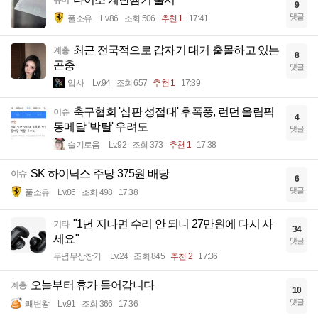
유머
9
댓글
풀소유
Lv.86
조회 506
추천 1
17:41
최근 전국적으로 갑자기 대거 출몰하고 있는
계층
8
곤충
댓글
입사
Lv.94
조회 657
추천 1
17:39
축구협회 '심판 성접대' 후폭풍, 런던 올림픽
이슈
4
동메달 '박탈' 우려도
댓글
슬기로움
Lv.92
조회 373
추천 1
17:38
SK 하이닉스 주당 375원 배당
이슈
6
댓글
풀소유
Lv.86
조회 498
17:38
"1년 지나면 수리 안 되니 27만원에 다시 사
기타
34
세요"
댓글
무념무상창기
Lv.24
조회 845
추천 2
17:36
오늘부터 휴가 들어갑니다
계층
10
댓글
쾌변왕
Lv.91
조회 366
17:36