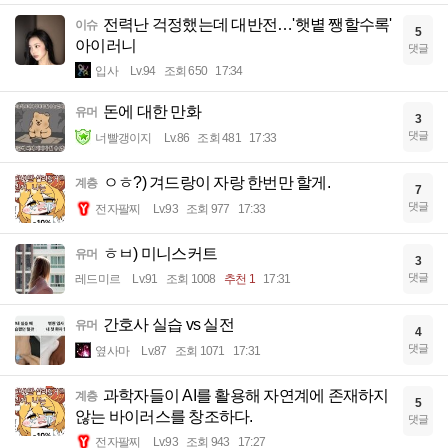
전력난 걱정했는데 대반전…'햇볕 쨍할수록'
이슈
5
아이러니
댓글
입사
Lv.94
조회 650
17:34
돈에 대한 만화
유머
3
댓글
너빨갱이지
Lv.86
조회 481
17:33
ㅇㅎ?) 겨드랑이 자랑 한번만 할게.
계층
7
댓글
전자팔찌
Lv.93
조회 977
17:33
ㅎㅂ) 미니스커트
유머
3
댓글
레드미르
Lv.91
조회 1008
추천 1
17:31
간호사 실습 vs 실전
유머
4
댓글
옆사마
Lv.87
조회 1071
17:31
과학자들이 AI를 활용해 자연계에 존재하지
계층
5
않는 바이러스를 창조하다.
댓글
전자팔찌
Lv.93
조회 943
17:27