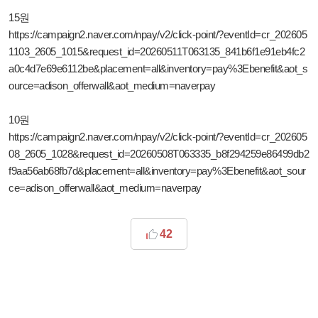
15원
https://campaign2.naver.com/npay/v2/click-point/?eventId=cr_202605
1103_2605_1015&request_id=20260511T063135_841b6f1e91eb4fc2
a0c4d7e69e6112be&placement=all&inventory=pay%3Ebenefit&aot_s
ource=adison_offerwall&aot_medium=naverpay
10원
https://campaign2.naver.com/npay/v2/click-point/?eventId=cr_202605
08_2605_1028&request_id=20260508T063335_b8f294259e86499db2
f9aa56ab68fb7d&placement=all&inventory=pay%3Ebenefit&aot_sour
ce=adison_offerwall&aot_medium=naverpay
42