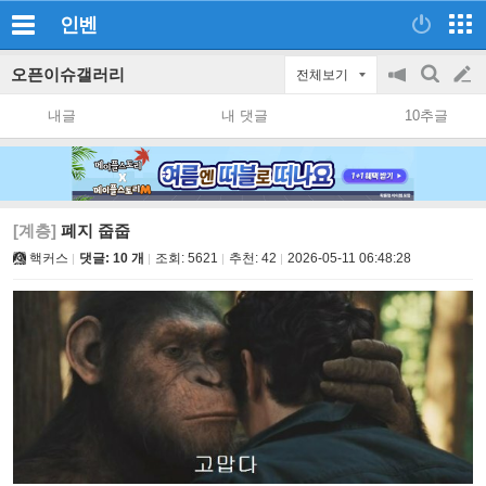
인벤
오픈이슈갤러리
전체보기
공
검
글
지
색
내글
내 댓글
10추글
on/off
쓰
기
[계층]
폐지 줍줍
핵커스
댓글: 10 개
조회:
5621
추천:
42
2026-05-11 06:48:28