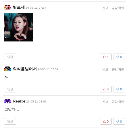
빛로제
26-05-11 07:34
신고
|
공감 확인
답글
1
0
의식을넘어서
26-05-11 07:59
신고
|
공감 확인
ㄳ
답글
0
0
Realbr
26-05-11 08:06
신고
|
공감 확인
고맙다...
답글
0
0