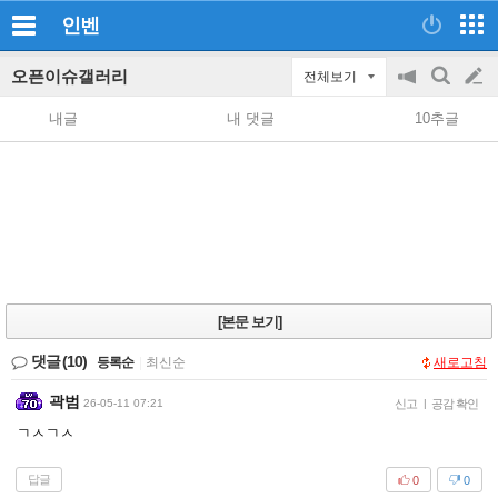
인벤
오픈이슈갤러리
전체보기
공
검
글
지
색
내글
내 댓글
10추글
on/off
쓰
기
[본문 보기]
댓글
(10)
등록순
|
최신순
새로고침
곽범
26-05-11 07:21
신고
|
공감 확인
ㄱㅅㄱㅅ
답글
0
0