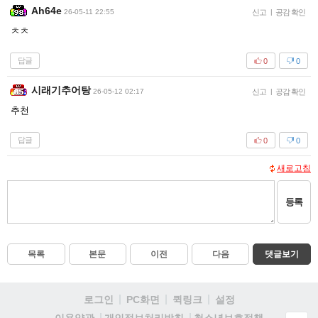
Ah64e
26-05-11 22:55
신고
|
공감 확인
ㅊㅊ
답글
0
0
시래기추어탕
26-05-12 02:17
신고
|
공감 확인
추천
답글
0
0
새로고침
등록
목록
본문
이전
다음
댓글보기
로그인
PC화면
퀵링크
설정
청소년보호정책