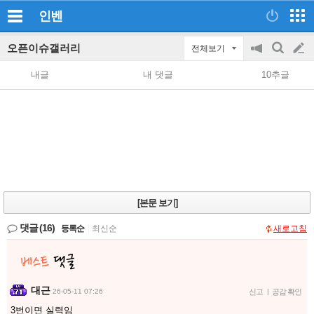
인벤
오픈이슈갤러리
전체보기
공
검
글
지
색
내글
내 댓글
10추글
on/off
쓰
기
[본문 보기]
댓글
(16)
등록순
|
최신순
새로고침
대근
26-05-11 07:26
신고
|
공감 확인
3번이면 실력임