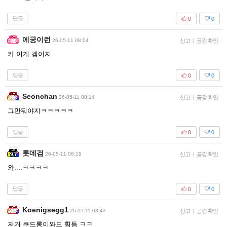
답글
0
0
에궁이런
26-05-11 08:04
신고
|
공감 확인
캬 이게 겜이지
답글
0
0
Seonchan
26-05-11 08:14
신고
|
공감 확인
그만둬야지ㅋㅋㅋㅋㅋ
답글
0
0
롯데검
26-05-11 08:19
신고
|
공감 확인
와....ㅋㅋㅋㅋ
답글
0
0
Koenigsegg1
26-05-11 08:43
신고
|
공감 확인
저거 쿠드롱이와도 힘듬 ㅋㅋ