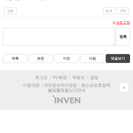
답글
0
0
새로고침
등록
목록
본문
이전
다음
댓글보기
로그인
PC화면
퀵링크
설정
청소년보호정책
이용약관
개인정보처리방침
▲
불법촬영물신고안내
(주)
인
벤