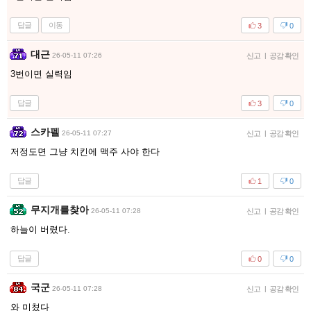
답글
이동
3
0
대근
26-05-11 07:26
신고
|
공감 확인
3번이면 실력임
답글
3
0
스카펠
26-05-11 07:27
신고
|
공감 확인
저정도면 그냥 치킨에 맥주 사야 한다
답글
1
0
무지개를찾아
26-05-11 07:28
신고
|
공감 확인
하늘이 버렸다.
답글
0
0
국군
26-05-11 07:28
신고
|
공감 확인
와 미쳤다