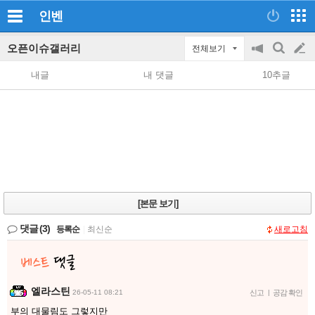
인벤
오픈이슈갤러리
전체보기
공
검
글
지
색
내글
내 댓글
10추글
on/off
쓰
기
[본문 보기]
댓글
(3)
등록순
|
최신순
새로고침
엘라스틴
26-05-11 08:21
신고
|
공감 확인
부의 대물림도 그렇지만