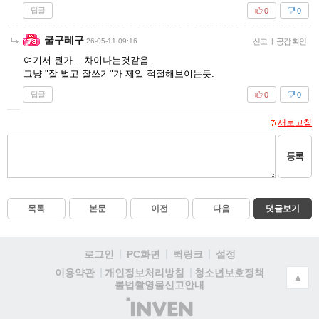
답글
0
0
쿨구레구
26-05-11 09:16
신고
|
공감 확인
여기서 뭔가... 차이나는것같음.
그냥 "잘 벌고 잘쓰기"가 제일 적절해보이는듯.
답글
0
0
새로고침
등록
목록
본문
이전
다음
댓글보기
로그인
PC화면
퀵링크
설정
청소년보호정책
이용약관
개인정보처리방침
▲
불법촬영물신고안내
(주)
인