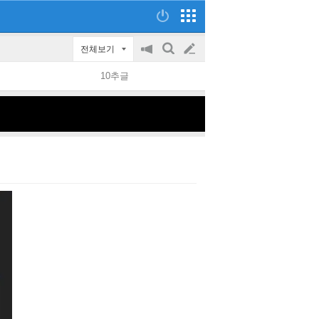
전체보기
공
검
글
지
색
10추글
on/off
쓰
기