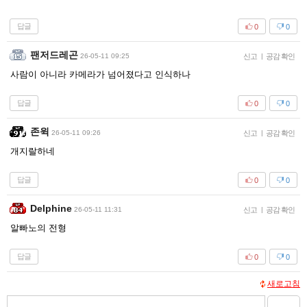
답글
0
0
팬저드레곤
26-05-11 09:25
신고
|
공감 확인
사람이 아니라 카메라가 넘어졌다고 인식하나
답글
0
0
존윅
26-05-11 09:26
신고
|
공감 확인
개지랄하네
답글
0
0
Delphine
26-05-11 11:31
신고
|
공감 확인
알빠노의 전형
답글
0
0
새로고침