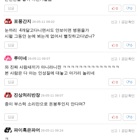
답글
0
0
포풍간지
26-05-11 09:02
신고
|
공감 확인
눈까리 4개달고다니면서도 안보이면 병원을가
시펄 그동안 눈에 뵈는게 없어서 뻘짓하고다녔나?
답글
0
0
루미네
26-05-11 09:07
신고
|
공감 확인
와 진짜 사람새끼가 아니라니깐 ㅋㅋㅋㅋㅋㅋㅋㅋㅋㅋㅋㅋㅋㅋ
본 사람은 다 아는 인성질에 대놓고 아가리 놀리네
답글
0
0
진상처리반장
26-05-11 09:07
신고
|
공감 확인
종이 부스럭 소리만으로 돈봉투인지 안다며?
답글
0
0
파이혹은파어
26-05-11 09:24
신고
|
공감 확인
ㅋ