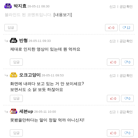
박지효
26-05-11 08:30
신고
|
공감 확인
블라인드 된 코멘트입니다.
[내용보기]
답글
0
12
반형
26-05-11 09:33
신고
|
공감 확인
제대로 인지한 영상이 있는데 뭔 억까요
답글
0
0
오크고양이
26-05-11 09:53
신고
|
공감 확인
화면에 내려다 보고 있는 거 안 보이세요?
보면서도 소 닭 보듯 하잖아요
답글
0
0
세븐up
26-05-11 10:00
신고
|
공감 확인
못봤을만하다는 말이 정말 억까 아니신지!
답글
0
0