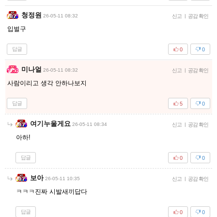
청정원
26-05-11 08:32
신고
|
공감 확인
입벌구
답글
0
0
미나얼
26-05-11 08:32
신고
|
공감 확인
사람이리고 생각 안하나보지
답글
5
0
여기누울게요
26-05-11 08:34
신고
|
공감 확인
아하!
답글
0
0
보아
26-05-11 10:35
신고
|
공감 확인
ㅋㅋㅋ진짜 시발새끼답다
답글
0
0