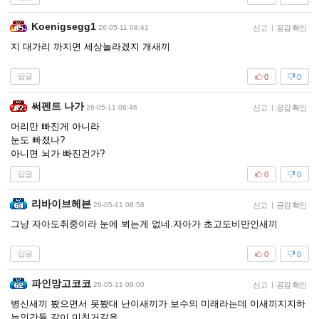
Koenigsegg1
26-05-11 08:41
신고
|
공감 확인
지 대가리 까지면 세상놀라겠지 개새끼
답글
0
0
써펜트 나가
26-05-11 08:46
신고
|
공감 확인
머리만 빠진게 아니라
눈도 빠졌나?
아니면 뇌가 빠진건가?
답글
0
0
리바이브헤븐
26-05-11 08:58
신고
|
공감 확인
그냥 자아도취중이라 눈에 뵈는게 없네.자아가 초고도비만인새끼
답글
0
0
파인망고코코
26-05-11 09:00
신고
|
공감 확인
병신새끼 봤으면서 못봤대 난이새끼가 보수의 미래라는데 이새끼지지하
는인간들 같이 미친거같음