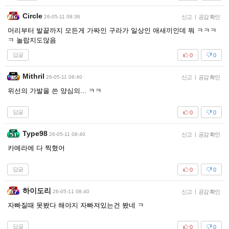
Circle
26-05-11 08:36
신고
|
공감 확인
머리부터 발끝까지 모든게 가짜인 구라가 일상인 애새끼인데 뭐 ㅋㅋㅋ
ㅋ 놀랍지도않음
답글
0
0
Mithril
26-05-11 08:40
신고
|
공감 확인
위선의 가발을 쓴 양심의... ㅋㅋ
답글
0
0
Type98
26-05-11 08:40
신고
|
공감 확인
카메라에 다 찍혔어
답글
0
0
하이도리
26-05-11 08:40
신고
|
공감 확인
자빠질때 못봤다 해야지 자빠져있는건 봤네 ㅋ
답글
0
0