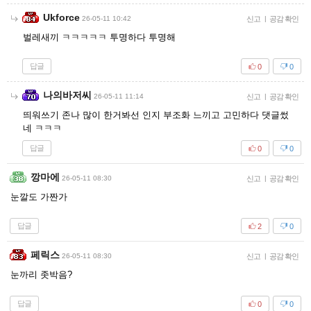
Ukforce
26-05-11 10:42
신고
|
공감 확인
벌레새끼 ㅋㅋㅋㅋㅋ 투명하다 투명해
답글
0
0
나의바저씨
26-05-11 11:14
신고
|
공감 확인
띄워쓰기 존나 많이 한거봐선 인지 부조화 느끼고 고민하다 댓글썼
네 ㅋㅋㅋ
답글
0
0
깡마에
26-05-11 08:30
신고
|
공감 확인
눈깔도 가짠가
답글
2
0
페릭스
26-05-11 08:30
신고
|
공감 확인
눈까리 좃박음?
답글
0
0