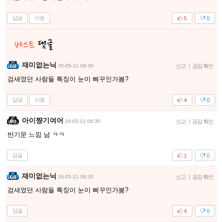
답글
이동
5
0
재미없는닉
26-05-11 08:30
신고
|
공감 확인
검새였던 사람들 특징이 눈이 삐꾸인가봄?
답글
이동
4
0
아이쨩기여어
26-05-11 08:30
신고
|
공감 확인
반기문 느낌 남 ㅋㅋ
답글
1
0
재미없는닉
26-05-11 08:30
신고
|
공감 확인
검새였던 사람들 특징이 눈이 삐꾸인가봄?
답글
4
0