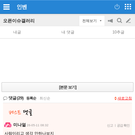
인벤
오픈이슈갤러리
전체보기
공
검
글
지
색
내글
내 댓글
10추글
on/off
쓰
기
[본문 보기]
댓글
(29)
등록순
|
최신순
새로고침
미나얼
26-05-11 08:32
신고
|
공감 확인
사람이리고 생각 안하나보지