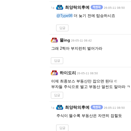
최양락의후예
26-05-11 08:50
@Type98
더 늦기 전에 탑승하시죠
답글
물ing
26-05-11 08:42
그래 2찍아 부지런히 벌어가라
답글
하이도리
26-05-11 08:50
이제 최종보스 부동산만 잡으면 된다 ㄷ
부자들 주식으로 벌고 부동산 얼씬도 말아라 ㅋ
답글
최양락의후예
26-05-11 08:50
주식이 뜰수록 부동산은 자연히 잡힐듯
답글