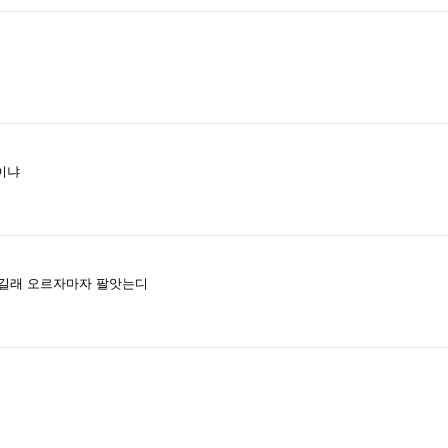
이냐
 -길래 오르자마자 팔앗는디