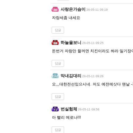
사랑은가슴이
26-05-11 09:19
자랑세좀 내세요
답글
하늘을보니
26-05-11 09:25
돈번거 자랑만 할꺼면 치킨이라도 쏴라 일기장
답글
막내김대리
26-05-11 09:26
오,,,대한전선있으시네. 저도 예전에삿다 맨날
답글
번실험체
26-05-11 09:56
아 빨리 메로나!!!
답글