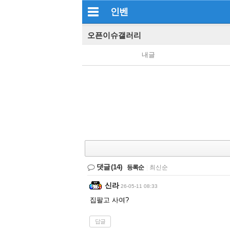
인벤
오픈이슈갤러리
내글
댓글
(14)
등록순
|
최신순
신라
26-05-11 08:33
집팔고 사여?
답글