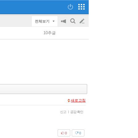
전체보기
공
검
글
지
색
10추글
on/off
쓰
기
새로고침
신고
|
공감 확인
0
0