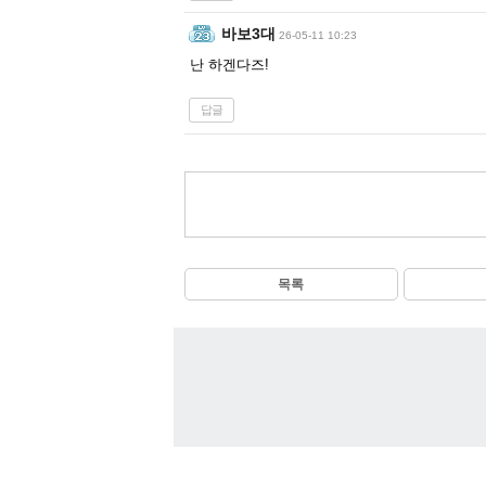
바보3대
26-05-11 10:23
난 하겐다즈!
답글
목록