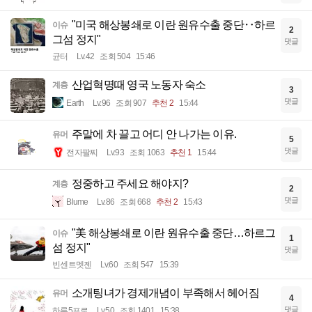
"미국 해상봉쇄로 이란 원유수출 중단‥하르
이슈
2
그섬 정지"
댓글
균터
Lv.42
조회 504
15:46
산업혁명때 영국 노동자 숙소
계층
3
댓글
Earth
Lv.96
조회 907
추천 2
15:44
주말에 차 끌고 어디 안 나가는 이유.
유머
5
댓글
전자팔찌
Lv.93
조회 1063
추천 1
15:44
정중하고 주세요 해야지?
계층
2
댓글
Blume
Lv.86
조회 668
추천 2
15:43
"美 해상봉쇄로 이란 원유수출 중단…하르그
이슈
1
섬 정지"
댓글
빈센트멧젠
Lv.60
조회 547
15:39
소개팅녀가 경제개념이 부족해서 헤어짐
유머
4
댓글
하루5프로
Lv.50
조회 1401
15:38