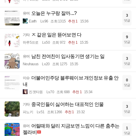
오늘은 누구랑 잘까....?
유머
3
댓글
Earth
Lv.96
조회 1315
추천 1
15:36
ㅈ 같은 일은 뜯어보면 다
기타
9
댓글
하루5프로
Lv.50
조회 972
추천 1
15:35
남친 전여친이 입사동기면 생기는 일
유머
3
댓글
Neuhauus
Lv.20
조회 1275
15:35
더불어민주당 블루웨이브 개인정보 유출 안
이슈
0
내
댓글
진겟타원
Lv.70
조회 688
추천 1
15:34
중국인들이 싫어하는 대표적인 인물
기타
3
댓글
파노키
Lv.51
조회 1266
추천 1
15:32
어릴때와 달리 지금보면 느낌이 다른 춤추는
유머
1
젤라비
댓글