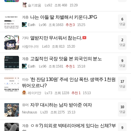
슬기로움
Lv.92
조회 468
15:29
나는 아들 딸 차별해서 키운다.JPG
계층
6
댓글
Earth
Lv.96
조회 1663
추천 3
15:25
열받지만 무서워서 참는다.
기타
2
댓글
사람아니야
Lv.63
조회 813
15:20
고질적인 국장 맛을 본 외국인의 분노
계층
9
댓글
Earth
Lv.96
조회 1581
추천 1
15:18
'한 잔당 130원' 주세 인상 폭탄. 생맥주 1천원
이슈
17
뛰어오르나?
댓글
레이키얀
Lv.73
조회 1228
추천 1
15:13
자꾸 대시하는 남자 받아준 여자
유머
10
댓글
Neuhauus
Lv.20
조회 2275
15:13
ㅇㅎ?) 의외로 박테리아에게 있다는 신체?부
계층
9