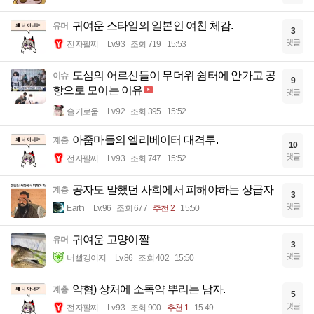
귀여운 스타일의 일본인 여친 체감.
유머
3
댓글
전자팔찌
Lv.93
조회 719
15:53
도심의 어르신들이 무더위 쉼터에 안가고 공
이슈
9
항으로 모이는 이유
댓글
슬기로움
Lv.92
조회 395
15:52
아줌마들의 엘리베이터 대격투.
계층
10
댓글
전자팔찌
Lv.93
조회 747
15:52
공자도 말했던 사회에서 피해야하는 상급자
계층
3
댓글
Earth
Lv.96
조회 677
추천 2
15:50
귀여운 고양이짤
유머
3
댓글
너빨갱이지
Lv.86
조회 402
15:50
약혐) 상처에 소독약 뿌리는 남자.
계층
5
댓글
전자팔찌
Lv.93
조회 900
추천 1
15:49