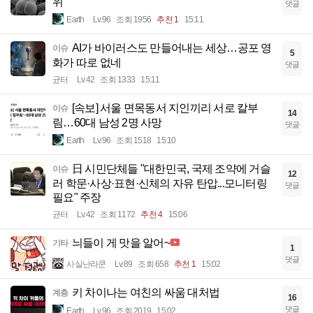
위
댓글
Earth
Lv.96
조회 1956
추천 1
15:11
AI가 바이러스도 만들어내는 세상…공포 영
이슈
5
화가 따로 없네
댓글
균터
Lv.42
조회 1333
15:11
[속보] 서울 면목동서 지인끼리 서로 칼부
이슈
14
림…60대 남성 2명 사망
댓글
Earth
Lv.96
조회 1518
15:10
日 시민단체들 "대한민국, 국제 조약에 거슬
이슈
12
러 학문·사상·표현·신체의 자유 탄압...모니터링
댓글
필요" 주장
균터
Lv.42
조회 1172
추천 4
15:06
늬들이 게 맛을 알어~
기타
1
댓글
사실난라쿤
Lv.89
조회 658
추천 1
15:02
키 차이나는 여친의 싸움 대처법
계층
16
댓글
Earth
Lv.96
조회 2019
15:02