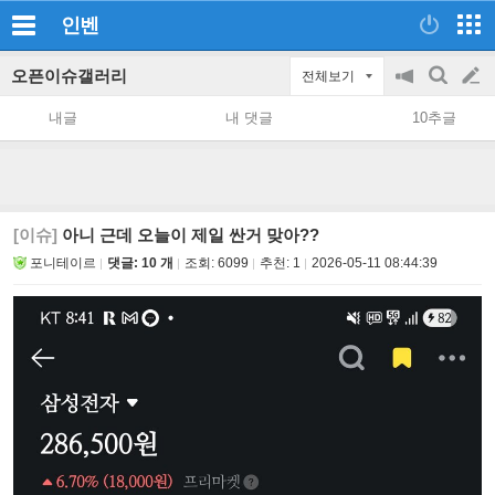
인벤
오픈이슈갤러리
전체보기
공
검
글
지
색
내글
내 댓글
10추글
on/off
쓰
기
[이슈]
아니 근데 오늘이 제일 싼거 맞아??
포니테이르
댓글: 10 개
조회:
6099
추천:
1
2026-05-11 08:44:39