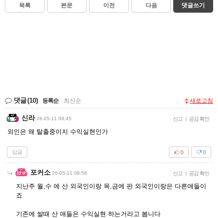
목록
본문
이전
다음
댓글쓰기
댓글
(10)
등록순
|
최신순
새로고침
신라
26-05-11 08:45
신고
|
공감 확인
외인은 왜 탈출중이지 수익실현인가
답글
0
0
포커소
26-05-11 08:58
신고
|
공감 확인
지난주 월,수 에 산 외국인이랑 목,금에 판 외국인이랑은 다른애들이
죠
기존에 쌀때 산 애들은 수익실현 하는거라고 봅니다