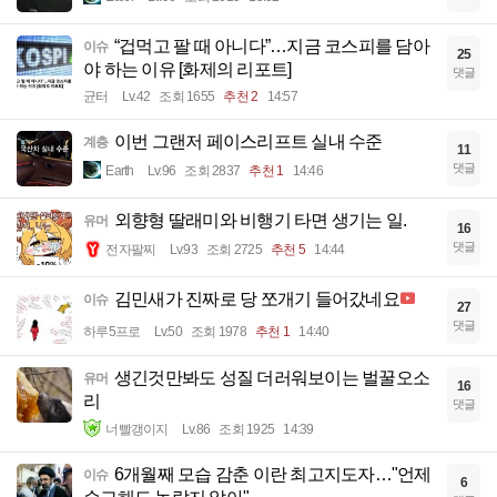
“겁먹고 팔 때 아니다”…지금 코스피를 담아
이슈
25
야 하는 이유 [화제의 리포트]
댓글
균터
Lv.42
조회 1655
추천 2
14:57
이번 그랜저 페이스리프트 실내 수준
계층
11
댓글
Earth
Lv.96
조회 2837
추천 1
14:46
외향형 딸래미와 비행기 타면 생기는 일.
유머
16
댓글
전자팔찌
Lv.93
조회 2725
추천 5
14:44
김민새가 진짜로 당 쪼개기 들어갔네요
이슈
27
댓글
하루5프로
Lv.50
조회 1978
추천 1
14:40
생긴것만봐도 성질 더러워보이는 벌꿀오소
유머
16
리
댓글
너빨갱이지
Lv.86
조회 1925
14:39
6개월째 모습 감춘 이란 최고지도자…"언제
이슈
6