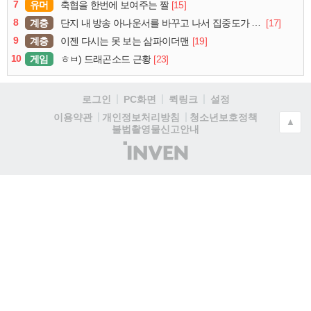
7
유머
[15]
축협을 한번에 보여주는 짤
8
계층
[17]
단지 내 방송 아나운서를 바꾸고 나서 집중도가 확 올라갔다는 한 아파트의 안내방송
9
계층
[19]
이젠 다시는 못 보는 삼파이더맨
10
게임
[23]
ㅎㅂ) 드래곤소드 근황
로그인
PC화면
퀵링크
설정
청소년보호정책
이용약관
개인정보처리방침
▲
불법촬영물신고안내
(주)
인
벤