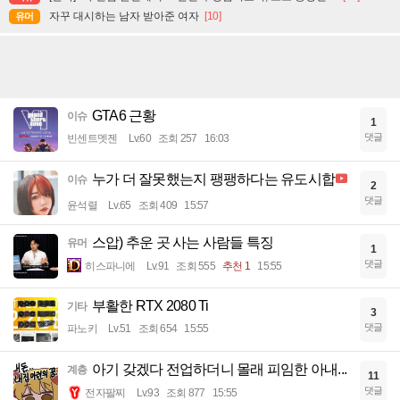
자꾸 대시하는 남자 받아준 여자
[10]
유머
GTA6 근황
이슈
1
댓글
빈센트멧젠
Lv.60
조회 257
16:03
누가 더 잘못했는지 팽팽하다는 유도시합
이슈
2
댓글
윤석렬
Lv.65
조회 409
15:57
스압) 추운 곳 사는 사람들 특징
유머
1
댓글
히스파니에
Lv.91
조회 555
추천 1
15:55
부활한 RTX 2080 Ti
기타
3
댓글
파노키
Lv.51
조회 654
15:55
아기 갖겠다 전업하더니 몰래 피임한 아내...
계층
11
댓글
전자팔찌
Lv.93
조회 877
15:55