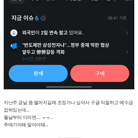
지난주 금날 좀 떨어지길래 조정가나 싶어서 구글 익절하고 예수금
잡혀있는데...
월날부터 이러면.... ㅜㅜ..
추매가야돼 말아야돼...