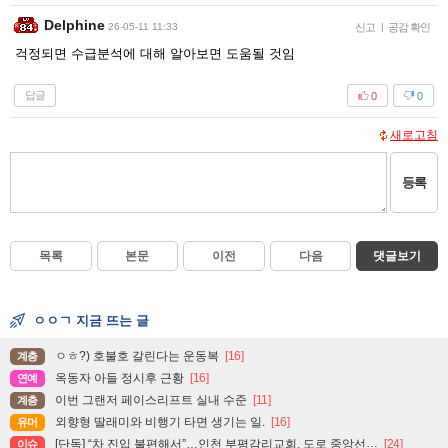
Delphine
26-05-11 11:33
신고
|
공감 확인
걱정되면 수급분석에 대해 알아보면 도움될 것임
답글
0
0
새로고침
등록
목록
본문
이전
다음
댓글보기
ㅇㅇㄱ 지금 뜨는 글
ㅇㅎ?) 호불호 갈린다는 운동복
[16]
계층
옥동자 아들 정시후 근황
[16]
연예
이번 그랜저 페이스리프트 실내 수준
[11]
계층
외향형 딸래미와 비행기 타면 생기는 일.
[16]
유머
[단독] “차 진입 불편해서”…인천 부평감리교회, 도로 중앙선 ‘검은 페인트’로 지워
[24]
이슈