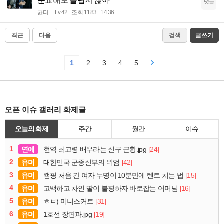
순교해도 놀랍지 않아"
댓글
균터
Lv.42
조회 1183
14:36
최근
다음
검색
글쓰기
1
2
3
4
5
오픈 이슈 갤러리 화제글
오늘의 화제
주간
월간
이슈
1
연예
[24]
현역 최고령 배우라는 신구 근황.jpg
2
유머
[42]
대한민국 군종신부의 위엄
3
유머
[15]
캠핑 처음 간 여자 두명이 10분만에 텐트 치는 법
4
유머
[16]
고백하고 차인 딸이 불평하자 바로잡는 어머님
5
유머
[31]
ㅎㅂ) 미니스커트
6
유머
[19]
1호선 장판파.jpg