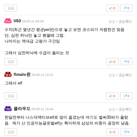
답글
0
0
V60
26-05-11 09:28
신고
|
공감 확인
수치(최근 몇년간 평균per)만으로 놓고 보면 코스피가 저렴한건 맞음
단, 삼전 하닉만 놓고 봤을때 그럼.
나머지는 역대급 고평가 구간임
그래서 삼전하닉에 수급이 쏠리는 것
답글
0
0
Xmalo윈
26-05-11 10:22
신고
|
공감 확인
그래서 etf
답글
0
0
클라우드
26-05-11 10:44
신고
|
공감 확인
한달전부터 나스닥액티브etf로 많이 옯겼는데 여기도 벌써30퍼가 올랐
음. 제가 산 인공지능글로벌etf는 특이하게 삼성의 비중이 굉장히 낮음.
답글
0
0