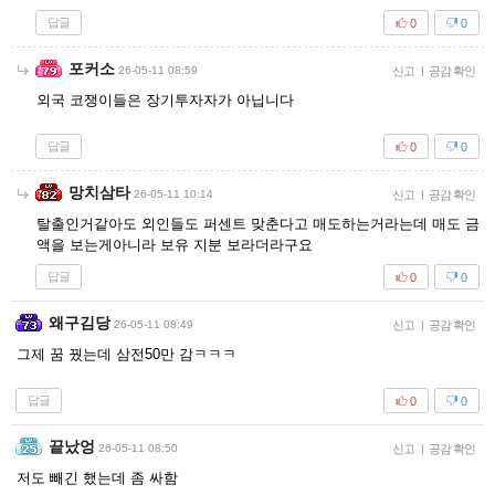
답글
0
0
포커소
26-05-11 08:59
신고
|
공감 확인
외국 코쟁이들은 장기투자자가 아닙니다
답글
0
0
망치삼타
26-05-11 10:14
신고
|
공감 확인
탈출인거같아도 외인들도 퍼센트 맞춘다고 매도하는거라는데 매도 금
액을 보는게아니라 보유 지분 보라더라구요
답글
0
0
왜구김당
26-05-11 08:49
신고
|
공감 확인
그제 꿈 꿨는데 삼전50만 감ㅋㅋㅋ
답글
0
0
끝났엉
26-05-11 08:50
신고
|
공감 확인
저도 빼긴 했는데 좀 싸함