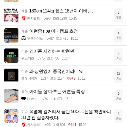
180cm 124kg 헬스 18년차 아버님.
계층
7
댓글
전자팔찌
Lv.93
조회 1239
15:15
이현중 nba 미니캠프 초청
계층
1
댓글
부엔까미노
Lv.87
조회 486
15:15
김어준 저격하는 탁현민
이슈
3
댓글
원스타조
Lv.75
조회 733
15:14
와 장원영이 중국인이라네요
이슈
13
댓글
조졋네이거
Lv.37
조회 1174
추천 3
15:12
아이들 잘 다루는 어른들 특징
유머
5
댓글
Ieewrre
Lv.74
조회 971
15:11
폭염에 길거리서 울던 50대…신원 확인하니
이슈
4
30년 전 실종자였다.
댓글
전자팔찌
Lv.93
조회 896
추천 1
15:10