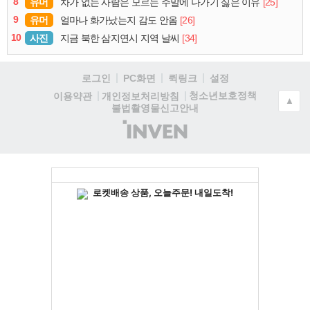
8
유머
[25]
차가 없는 사람은 모르는 주말에 나가기 싫은 이유
9
유머
[26]
얼마나 화가났는지 감도 안옴
10
사진
[34]
지금 북한 삼지연시 지역 날씨
로그인
PC화면
퀵링크
설정
청소년보호정책
이용약관
개인정보처리방침
▲
불법촬영물신고안내
(주)
인
벤