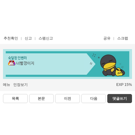
추천확인
신고
스팸신고
공유
스크랩
숙달된 인벤러
너빨갱이지
메뉴
인장보기
EXP 15%
목록
본문
이전
다음
댓글쓰기