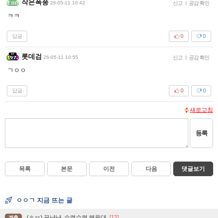
작은폭풍
26-05-11 10:42
신고
|
공감 확인
ㅋㅋ
답글
0
0
롯데검
26-05-11 10:55
신고
|
공감 확인
ㄱㅇㅇ
답글
0
0
새로고침
등록
목록
본문
이전
다음
댓글보기
ㅇㅇㄱ 지금 뜨는 글
(ㅎㅂ) 뀨냥냥, 수련수련 해운대
[12]
계층