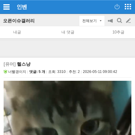
인벤
오픈이슈갤러리
전체보기
공
검
글
지
색
내글
내 댓글
10추글
on/off
쓰
기
[유머]
헬스냥
너빨갱이지
댓글: 5 개
조회:
3310
추천:
2
2026-05-11 09:00:42