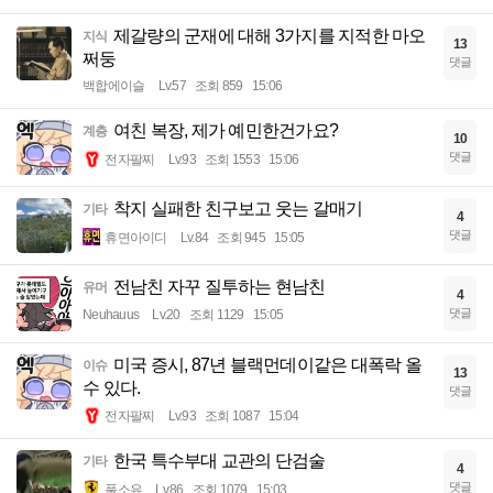
제갈량의 군재에 대해 3가지를 지적한 마오
지식
13
쩌둥
댓글
백합에이슬
Lv.57
조회 859
15:06
여친 복장, 제가 예민한건가요?
계층
10
댓글
전자팔찌
Lv.93
조회 1553
15:06
착지 실패한 친구보고 웃는 갈매기
기타
4
댓글
휴면아이디
Lv.84
조회 945
15:05
전남친 자꾸 질투하는 현남친
유머
4
댓글
Neuhauus
Lv.20
조회 1129
15:05
미국 증시, 87년 블랙먼데이같은 대폭락 올
이슈
13
수 있다.
댓글
전자팔찌
Lv.93
조회 1087
15:04
한국 특수부대 교관의 단검술
기타
4
댓글
풀소유
Lv.86
조회 1079
15:03