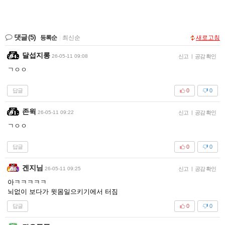
댓글
(5)
등록순
|
최신순
새로고침
달섭지롱
26-05-11 09:08
신고
|
공감 확인
ㄱㅇㅇ
답글
0
0
존윅
26-05-11 09:22
신고
|
공감 확인
ㄱㅇㅇ
답글
0
0
겐지님
26-05-11 09:25
신고
|
공감 확인
아ㅋㅋㅋㅋㅋ
뇌없이 보다가 윗몸일으키기에서 터짐
답글
0
0