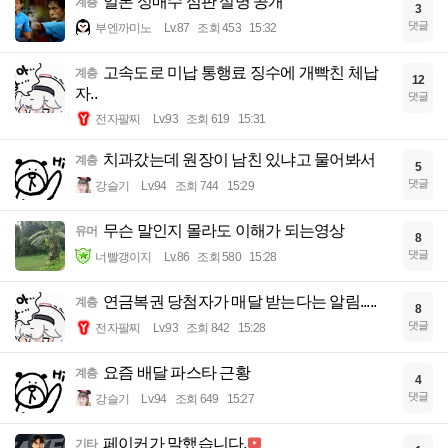
일본 성매수 심판 실명 공개
계층
3
댓글
부엔까미노
Lv.87
조회 453
15:32
고속도로 미납 통행료 징수에 개빡친 체납
계층
12
자..
댓글
전자팔찌
Lv.93
조회 619
15:31
치과갔는데 원장이 남친 있냐고 물어봐서
계층
5
댓글
강슬기
Lv.94
조회 744
15:29
무슨 말인지 몰라도 이해가 되는영상
유머
8
댓글
너빨갱이지
Lv.86
조회 580
15:28
연금복권 당첨자가 매달 받는다는 알림.....
계층
8
댓글
전자팔찌
Lv.93
조회 842
15:28
요즘 배달 파스타 근황
계층
4
댓글
강슬기
Lv.94
조회 649
15:27
페이커가 말했습니다.
기타