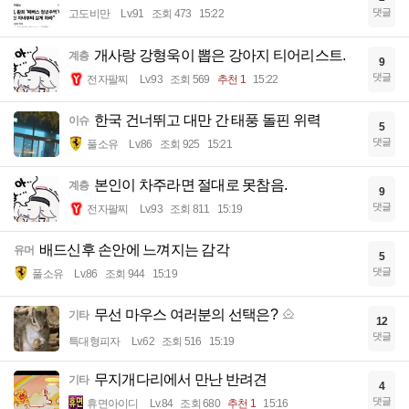
댓글
고도비만
Lv.91
조회 473
15:22
개사랑 강형욱이 뽑은 강아지 티어리스트.
계층
9
댓글
전자팔찌
Lv.93
조회 569
추천 1
15:22
한국 건너뛰고 대만 간 태풍 돌핀 위력
이슈
5
댓글
풀소유
Lv.86
조회 925
15:21
본인이 차주라면 절대로 못참음.
계층
9
댓글
전자팔찌
Lv.93
조회 811
15:19
배드신후 손안에 느껴지는 감각
유머
5
댓글
풀소유
Lv.86
조회 944
15:19
무선 마우스 여러분의 선택은?
기타
12
댓글
특대형피자
Lv.62
조회 516
15:19
무지개다리에서 만난 반려견
기타
4
댓글
휴면아이디
Lv.84
조회 680
추천 1
15:16