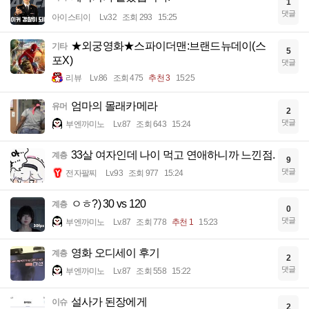
1
댓글
아이스티이
Lv.32
조회 293
15:25
★외궁영화★스파이더맨:브랜드뉴데이(스
기타
5
포X)
댓글
리뷰
Lv.86
조회 475
추천 3
15:25
엄마의 몰래카메라
유머
2
댓글
부엔까미노
Lv.87
조회 643
15:24
33살 여자인데 나이 먹고 연애하니까 느낀점.
계층
9
댓글
전자팔찌
Lv.93
조회 977
15:24
ㅇㅎ?) 30 vs 120
계층
0
댓글
부엔까미노
Lv.87
조회 778
추천 1
15:23
영화 오디세이 후기
계층
2
댓글
부엔까미노
Lv.87
조회 558
15:22
설사가 된장에게
이슈
2