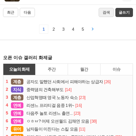
최근
다음
검색
글쓰기
1
2
3
4
5
오픈 이슈 갤러리 화제글
오늘의 화제
주간
월간
이슈
1
계층
[26]
공자도 말했던 사회에서 피해야하는 상급자
2
지식
[14]
중력댐의 건축해부도
3
계층
[23]
산업혁명때 영국 노동자 숙소
4
연예
[16]
리센느 프리티걸 음중 1위~
5
연예
[23]
다음주 놀토 리센느 출연...
6
연예
[38]
ㅇㅎㅂ? 어제 오션월드 김채연 모음
7
유머
[11]
남자들이 미친다는 스킬 모음