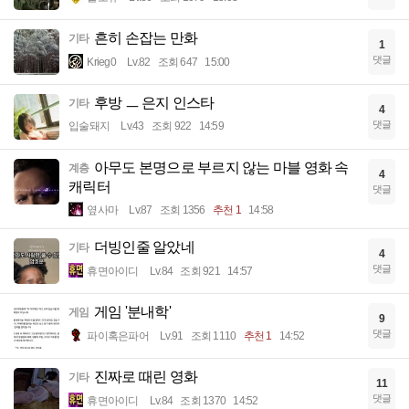
흔히 손잡는 만화
기타
1
댓글
Krieg0
Lv.82
조회 647
15:00
후방 ㅡ 은지 인스타
기타
4
댓글
입술돼지
Lv.43
조회 922
14:59
아무도 본명으로 부르지 않는 마블 영화 속
계층
4
캐릭터
댓글
옆사마
Lv.87
조회 1356
추천 1
14:58
더빙인줄 알았네
기타
4
댓글
휴면아이디
Lv.84
조회 921
14:57
게임 '분내학'
게임
9
댓글
파이혹은파어
Lv.91
조회 1110
추천 1
14:52
진짜로 때린 영화
기타
11
댓글
휴면아이디
Lv.84
조회 1370
14:52