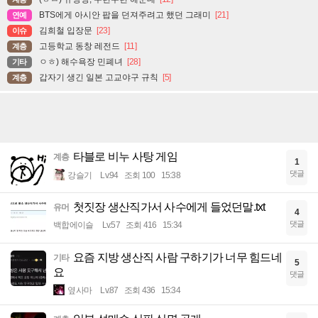
BTS에게 아시안 팝을 던져주려고 했던 그래미
[21]
연예
김희철 입장문
[23]
이슈
고등학교 동창 레전드
[11]
계층
ㅇㅎ) 해수욕장 민폐녀
[28]
기타
갑자기 생긴 일본 고교야구 규칙
[5]
계층
타블로 비누 사탕 게임
계층
1
댓글
강슬기
Lv.94
조회 100
15:38
첫짓장 생산직가서 사수에게 들었던말.txt
유머
4
댓글
백합에이슬
Lv.57
조회 416
15:34
요즘 지방 생산직 사람 구하기가 너무 힘드네
기타
5
요
댓글
옆사마
Lv.87
조회 436
15:34