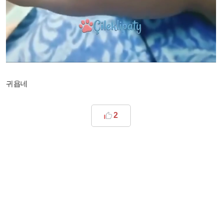
귀욥네
2