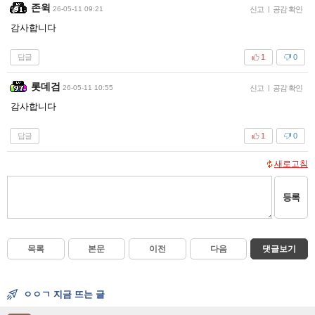
존윅
26-05-11 09:21
신고
|
공감 확인
감사합니다
답글
1
0
롯데검
26-05-11 10:55
신고
|
공감 확인
감사합니다
답글
1
0
새로고침
등록
목록
본문
이전
다음
댓글보기
ㅇㅇㄱ 지금 뜨는 글