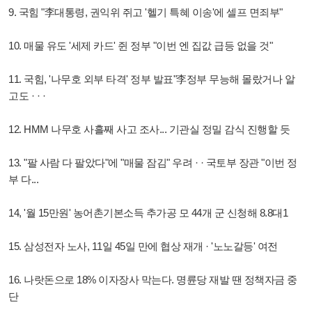
9. 국힘 "李대통령, 권익위 쥐고 '헬기 특혜 이송'에 셀프 면죄부"
10. 매물 유도 '세제 카드' 쥔 정부 "이번 엔 집값 급등 없을 것"
11. 국힘, '나무호 외부 타격' 정부 발표"李정부 무능해 몰랐거나 알
고도 · · ·
12. HMM 나무호 사흘째 사고 조사... 기관실 정밀 감식 진행할 듯
13. "팔 사람 다 팔았다"에 "매물 잠김" 우려 · · 국토부 장관 "이번 정
부 다...
14, '월 15만원' 농어촌기본소득 추가공 모 44개 군 신청해 8.8대1
15. 삼성전자 노사, 11일 45일 만에 협상 재개 · '노노갈등' 여전
16. 나랏돈으로 18% 이자장사 막는다. 명륜당 재발 땐 정책자금 중
단