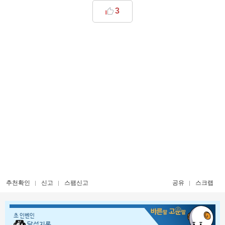
3
추천확인
신고
스팸신고
공유
스크랩
초 인벤인
달섭지롱