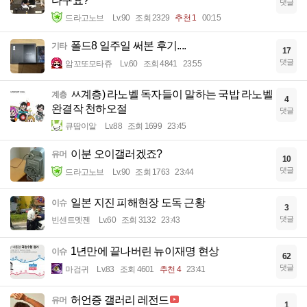
다구요?
댓글
드라고노브
Lv.90
조회 2329
추천 1
00:15
폴드8 일주일 써본 후기....
기타
17
댓글
암꼬또모타쥬
Lv.60
조회 4841
23:55
ㅆ계층) 라노벨 독자들이 말하는 국밥 라노벨
계층
4
완결작 천하오절
댓글
큐땁이알
Lv.88
조회 1699
23:45
이분 오이갤러겠죠?
유머
10
댓글
드라고노브
Lv.90
조회 1763
23:44
일본 지진 피해현장 도독 근황
이슈
3
댓글
빈센트멧젠
Lv.60
조회 3132
23:43
1년만에 끝나버린 뉴이재명 현상
이슈
62
댓글
마검귀
Lv.83
조회 4601
추천 4
23:41
허언증 갤러리 레전드
유머
1