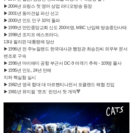
▶2004년 프랑스 첫 영어 상업 라디오방송 등장
▶2001년 동아건설 파산 선고
▶2000년 인도 인구 10억 돌파
▶1999년 만민중앙교회 신도 200여명, MBC 난입해 방송중단사태
▶1998년 조지프 에스트라다,
13대 필리핀 대통령에 당선
▶1996년 전 주뉴질랜드 한국대사관 행정관 최승진씨 외무부 문서
변조로 구속
▶1996년 마이애미 공항 부근서 DC-9 여객기 추락 - 109명 몰사
▶1995년 인도, 24년 만에
지하 핵실험 실시
▶1982년 영국 함대 대 아르헨티나전서 포클랜드 해협 진입
▶1981년 뮤지컬 `캣츠` 런던서 첫 개막🔻