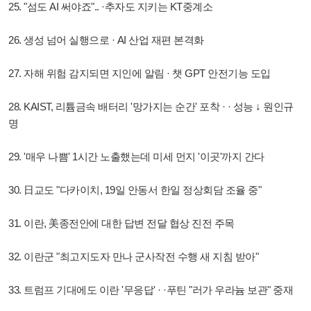
25. "섬도 AI 써야죠".. ·추자도 지키는 KT중계소
26. 생성 넘어 실행으로 · AI 산업 재편 본격화
27. 자해 위험 감지되면 지인에 알림 · 챗 GPT 안전기능 도입
28. KAIST, 리튬금속 배터리 '망가지는 순간' 포착 · · 성능 ↓ 원인규
명
29. '매우 나쁨' 1시간 노출했는데 미세 먼지 '이곳'까지 간다
30. 日교도 "다카이치, 19일 안동서 한일 정상회담 조율 중"
31. 이란, 美종전안에 대한 답변 전달 협상 진전 주목
32. 이란군 "최고지도자 만나 군사작전 수행 새 지침 받아"
33. 트럼프 기대에도 이란 '무응답' · ·푸틴 "러가 우라늄 보관" 중재