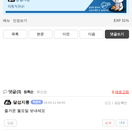
이게 지구냐!
메뉴
인장보기
EXP 31%
목록
본문
이전
다음
댓글쓰기
댓글
(3)
등록순
|
최신순
새로고침
달섭지롱
26-05-11 09:05
신고
|
공감 확인
즐거운 월요일 보내세요
답글
0
0