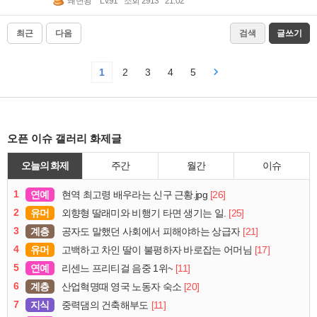
쾌변왕
Lv.91
조회 2913
21:02
최근
다음
검색
글쓰기
1
2
3
4
5
오픈 이슈 갤러리 화제글
오늘의 화제
주간
월간
이슈
1
연예
[26]
현역 최고령 배우라는 신구 근황.jpg
2
유머
[25]
외향형 딸래미와 비행기 타면 생기는 일.
3
계층
[21]
공자도 말했던 사회에서 피해야하는 상급자
4
유머
[17]
고백하고 차인 딸이 불평하자 바로잡는 어머님
5
연예
[11]
리센느 프리티걸 음중 1위~
6
계층
[20]
산업혁명때 영국 노동자 숙소
7
지식
[11]
중력댐의 건축해부도