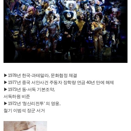
▶1978년 한국-과테말라, 문화협정 체결
▶1977년 중국 서안사건 주동자 장학량 연금 40년 만에 해제
▶1973년 동-서독 기본조약,
서독하원 비준
▶1972년 ‘청산리전투’ 의 영웅,
철기 이범석 장군 서거