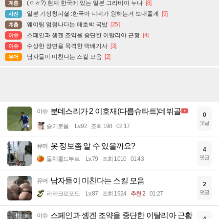
(ㅇㅎ?) 현재 한국에 있는 일본 그라비아 누나
[8]
계층
일본 기상청피셜 :한국아 니네가 원하는거 보내줄게
[9]
사진
웨이팅 엄청나다는 애호박 국밥
[25]
계층
스페인과 솅겐 조약을 중단한 이탈리아 근황
[4]
이슈
수상한 장면을 목격한 택배기사
[3]
이슈
남자들이 미친다는 스킬 모음
[2]
유머
분데스리가 2 이호재(다름슈타트)데뷔골
이슈
0
댓글
슬기로움
Lv.92
조회 198
02:17
옷 정보좀 알 수 있을까요?
유머
4
댓글
돌체콜드부르
Lv.79
조회 1010
01:43
남자들이 미친다는 스킬 모음
유머
2
댓글
라라크로포드
Lv.87
조회 1924
추천 2
01:27
스페인과 솅겐 조약을 중단한 이탈리아 근황
이슈
4