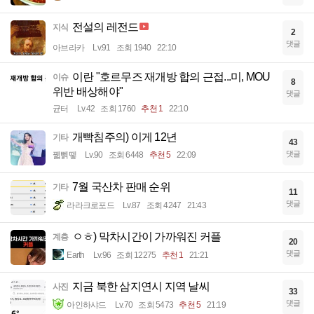
전설의 레전드
지식
2
댓글
아브라카
Lv.91
조회 1940
22:10
이란 "호르무즈 재개방 합의 근접...미, MOU
이슈
8
위반 배상해야"
댓글
균터
Lv.42
조회 1760
추천 1
22:10
개빡침주의) 이게 12년
기타
43
댓글
꿻뻵뗗
Lv.90
조회 6448
추천 5
22:09
7월 국산차 판매 순위
기타
11
댓글
라라크로포드
Lv.87
조회 4247
21:43
ㅇㅎ) 막차시간이 가까워진 커플
계층
20
댓글
Earth
Lv.96
조회 12275
추천 1
21:21
지금 북한 삼지연시 지역 날씨
사진
33
댓글
아인하샤드
Lv.70
조회 5473
추천 5
21:19