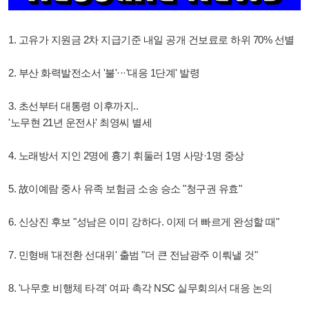
1. 고유가 지원금 2차 지급기준 내일 공개 건보료로 하위 70% 선별
2. 부산 화력발전소서 '불'···'대응 1단계' 발령
3. 초선부터 대통령 이후까지..
'노무현 21년 운전사' 최영씨 별세
4. 노래방서 지인 2명에 흉기 휘둘러 1명 사망·1명 중상
5. 故이예람 중사 유족 보험금 소송 승소 "청구권 유효"
6. 신상진 후보 "성남은 이미 강하다. 이제 더 빠르게 완성할 때"
7. 민형배 '대전환 선대위' 출범 "더 큰 전남광주 이뤄낼 것"
8. '나무호 비행체 타격' 여파 촉각 NSC 실무회의서 대응 논의