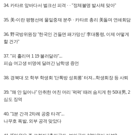
34. 카타르 앞바다서 벌크선 피격 · · "정체불명 발사체 맞아"
35. 美-이란 평행선에 물밑중재 분주 · 카타르 총리 美돌며 연쇄회담
36. 野국방위원장 "한국인 건들면 패가망신' 李대통령, 이제 어떻게
할 건가"
37. "피 흘리며 1 19 불러달라"...
피습 여고생 비명에 달려간 남학생 증언
38. 경북대 모 학부 학생회 '단톡방 성희롱' 터져...학생회장 등 사퇴
39. "왜 안 일어나" 만취한 여친 머리 '퍽퍽' 때려 숨지게 한 50대男, 2
심도 징역
40. "1분 간격 2차례 공중 타격"...
나무호 폭발, 외부 공격 맞았다