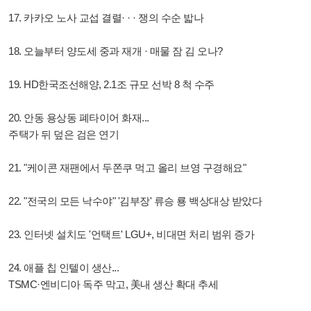
17. 카카오 노사 교섭 결렬· · · 쟁의 수순 밟나
18. 오늘부터 양도세 중과 재개 · 매물 잠 김 오나?
19. HD한국조선해양, 2.1조 규모 선박 8 척 수주
20. 안동 용상동 폐타이어 화재...
주택가 뒤 덮은 검은 연기
21. "케이콘 재팬에서 두쫀쿠 먹고 올리 브영 구경해요"
22. "전국의 모든 낙수야" '김부장' 류승 룡 백상대상 받았다
23. 인터넷 설치도 '언택트' LGU+, 비대면 처리 범위 증가
24. 애플 칩 인텔이 생산...
TSMC·엔비디아 독주 막고, 美내 생산 확대 추세