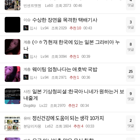
댓글
빈센트멧젠
Lv.60
조회 2073
00:46
수상한 장면을 목격한 택배기사
이슈
3
댓글
입사
Lv.94
조회 2029
추천 10
00:43
(ㅇㅎ?) 현재 한국에 있는 일본 그라비아 누
계층
8
나
댓글
입사
Lv.94
조회 3094
추천 1
00:39
웨이팅 엄청나다는 애호박 국밥
계층
25
댓글
입사
Lv.94
조회 2971
추천 1
00:36
일본 기상청피셜 :한국아 니네가 원하는거 보
사진
9
내줄게
댓글
Dogdrip
Lv.22
조회 2970
추천 2
00:34
정신건강에 도움이 되는 생각 10가지
유머
2
댓글
분당리자몽
Lv.62
조회 1604
추천 4
00:33