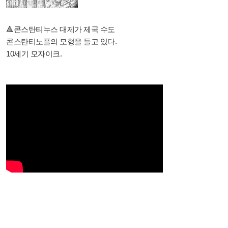
🔺️콘스탄티누스 대제가 제국 수도
콘스탄티노플의 모형을 들고 있다.
10세기 모자이크.