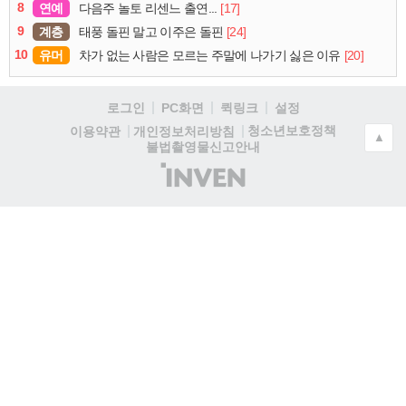
8
연예
[17]
다음주 놀토 리센느 출연...
9
계층
[24]
태풍 돌핀 말고 이주은 돌핀
10
유머
[20]
차가 없는 사람은 모르는 주말에 나가기 싫은 이유
로그인
PC화면
퀵링크
설정
청소년보호정책
이용약관
개인정보처리방침
▲
불법촬영물신고안내
(주)
인
벤