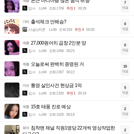
은근 마니아층 많은 음식 취향
계층
7
댓글
입사
Lv.94
조회 1709
추천 1
00:29
출석체크 안해슴?
기타
0
댓글
사실난라쿤
Lv.89
조회 539
추천 4
00:28
27,000원어치 곱창 2인분 양
계층
0
댓글
입사
Lv.94
조회 1656
00:25
오늘로써 완벽히 증명된 거
계층
10
댓글
입사
Lv.94
조회 2307
00:22
통영 살인사건 현상금 1억
이슈
5
댓글
입사
Lv.94
조회 2320
추천 1
00:19
15호 태풍 진로 예상
계층
2
댓글
입사
Lv.94
조회 1625
00:18
침착맨 채널 직원1명당 22개씩 영상작업한
유머
2