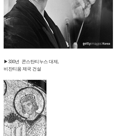
▶330년 콘스탄티누스 대제,
비잔티움 제국 건설