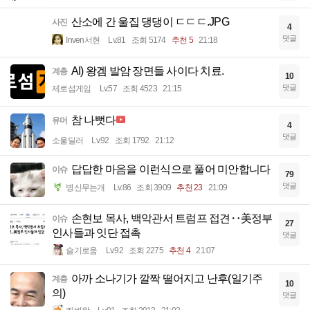
산소에 간 울집 댕댕이 ㄷㄷㄷ.JPG
사진
4
댓글
Inven서현
Lv.81
조회 5174
추천 5
21:18
AI) 왕겜 발암 장면들 사이다 치료.
계층
10
댓글
제로섬게임
Lv.57
조회 4523
21:15
참 나뻣다
유머
4
댓글
소울딜러
Lv.92
조회 1792
21:12
답답한 마음을 이런식으로 풀어 미안합니다
이슈
79
댓글
병신무는개
Lv.86
조회 3909
추천 23
21:09
손현보 목사, 백악관서 트럼프 접견‥美정부
이슈
27
인사들과 잇단 접촉
댓글
슬기로움
Lv.92
조회 2275
추천 4
21:07
아까 소나기가 깔짝 떨어지고 난후(일기주
계층
10
의)
댓글