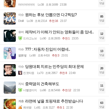
댓글
머머머머머며
Lv.38
조회 1689
23:38
원하는 후보 안뽑으면 다 2찍임?
이슈
85
댓글
Disifi
Lv.39
조회 2314
추천 16
23:37
제작비가 이해가 안되는 영화들이 좀 있네..
유머
12
댓글
드라고노브
Lv.90
조회 2805
추천 1
23:35
??? : 자동차 진입이 어렵네..
이슈
13
댓글
꿻뻵뗗
Lv.90
조회 4416
추천 3
23:01
당원대회 치르는 민주당의 최대 문제
이슈
20
댓글
진겟타원
Lv.70
조회 2957
추천 8
22:49
중력댐의 건축해부도
지식
11
댓글
너빨갱이지
Lv.86
조회 5466
추천 12
22:33
라면에 넣을 토핑재료 추천받습니다
계층
63
댓글
쾌변왕
Lv.91
조회 3127
추천 1
22:30