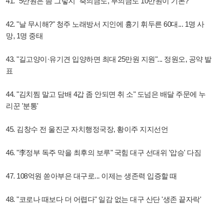
41. "5만원은 좀 그렇지 "축의금도, 부의금도 10만원이 기본?
42. "날 무시해?" 청주 노래방서 지인에 흉기 휘두른 60대... 1명 사
망, 1명 중태
43. "길고양이·유기견 입양하면 최대 25만원 지원"... 정원오, 공약 발
표
44. "김치찜 말고 담배 4갑 좀 안되면 취 소" 도넘은 배달 주문에 누
리꾼 '분통'
45. 김창수 전 울진군 자치행정국장, 황이주 지지선언
46. "李정부 독주 막을 최후의 보루" 국힘 대구 선대위 '압승' 다짐
47. 108억원 쏟아부은 대구로... 이제는 생존력 입증할 때
48. "코로나 때보다 더 어렵다" 일감 없는 대구 산단 '생존 끝자락'