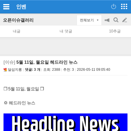
인벤
오픈이슈갤러리
전체보기
공
검
글
지
색
내글
내 댓글
10추글
on/off
쓰
기
[이슈]
5월 11일, 월요일 헤드라인 뉴스
달섭지롱
댓글: 3 개
조회:
2388
추천:
3
2026-05-11 09:05:40
❒ 5월 11일, 월요일 ❒
💢 헤드라인 뉴스