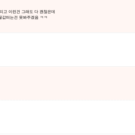
리고 이런건 그래도 다 괜찮은데
꼴값떠는건 못봐주겠음 ㅋㅋ