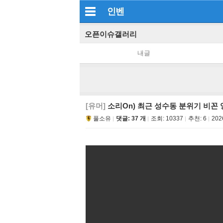
인벤
오픈이슈갤러리
내글
[유머]
소리On) 최근 성수동 분위기 비꼰
풀소유
댓글: 37 개
조회:
10337
추천:
6
202