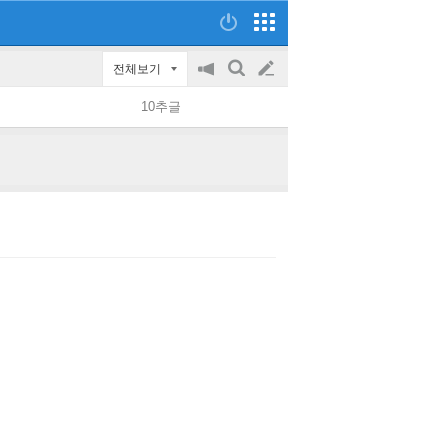
전체보기
공
검
글
지
색
10추글
on/off
쓰
기