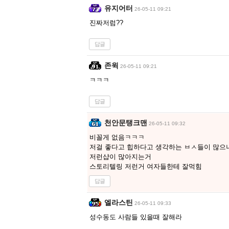
유지어터
26-05-11 09:21
진짜저럼??
답글
존윅
26-05-11 09:21
ㅋㅋㅋ
답글
천안문탱크맨
26-05-11 09:32
비꼴게 없음ㅋㅋㅋ
저걸 좋다고 힙하다고 생각하는 ㅂㅅ들이 많으
저런샵이 많아지는거
스토리텔링 저런거 여자들한테 잘먹힘
답글
엘라스틴
26-05-11 09:33
성수동도 사람들 있을때 잘해라