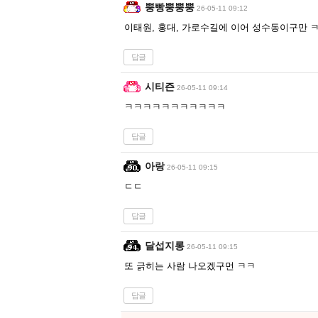
뿡빵뿡뿡뿡
26-05-11 09:12
이태원, 홍대, 가로수길에 이어 성수동이구만 
답글
시티즌
26-05-11 09:14
ㅋㅋㅋㅋㅋㅋㅋㅋㅋㅋㅋ
답글
아랑
26-05-11 09:15
ㄷㄷ
답글
달섭지롱
26-05-11 09:15
또 긁히는 사람 나오겠구먼 ㅋㅋ
답글