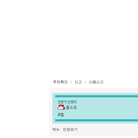
추천확인
신고
스팸신고
전문가 인벤러
풀소유
쪼렙
메뉴
인장보기