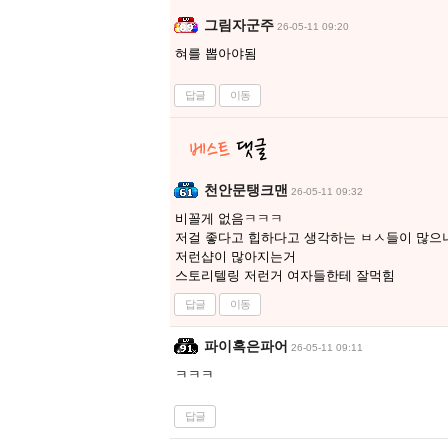
그림자군주
26-05-11 09:20
혀를 뽑아야됨
답글
이동
천안문탱크맨
26-05-11 09:32
비꼴게 없음ㅋㅋㅋ
저걸 좋다고 힙하다고 생각하는 ㅂㅅ들이 많으
저런샵이 많아지는거
스토리텔링 저런거 여자들한테 잘먹힘
답글
이동
파이혹은파어
26-05-11 09:11
ㅋㅋㅋ
답글