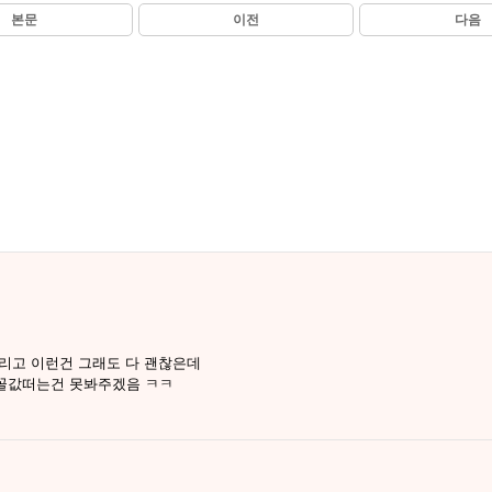
본문
이전
다음
리고 이런건 그래도 다 괜찮은데
꼴값떠는건 못봐주겠음 ㅋㅋ