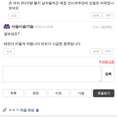
은 여자 2티어랑 붙지 남자들하곤 매칭 안시켜주던데 요즘은 바뀌었나
보네요
답글
0
0
사슴시슴가슴
26-05-11 14:36
신고
|
공감 확인
잘보셨죠?
테란이 이렇게 약합니다 버프가 시급한 종족입니다
답글
0
0
새로고침
등록
목록
본문
이전
다음
댓글보기
ㅇㅇㄱ 지금 뜨는 글