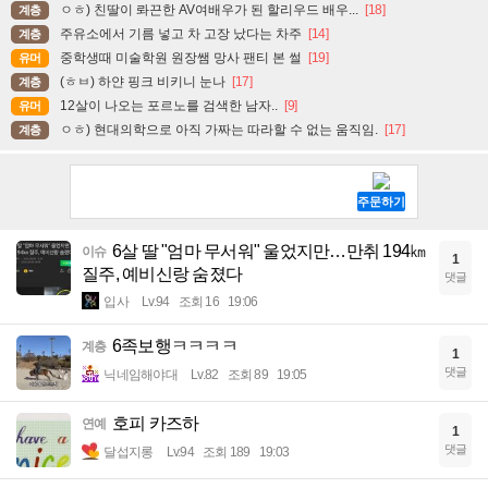
ㅇㅎ) 친딸이 롸끈한 AV여배우가 된 할리우드 배우...
[18]
계층
주유소에서 기름 넣고 차 고장 났다는 차주
[14]
계층
중학생때 미술학원 원장쌤 망사 팬티 본 썰
[19]
유머
(ㅎㅂ) 하얀 핑크 비키니 눈나
[17]
계층
12살이 나오는 포르노를 검색한 남자..
[9]
유머
ㅇㅎ) 현대의학으로 아직 가짜는 따라할 수 없는 움직임.
[17]
계층
6살 딸 "엄마 무서워" 울었지만…만취 194㎞
이슈
1
질주, 예비신랑 숨졌다
댓글
입사
Lv.94
조회 16
19:06
6족보행ㅋㅋㅋㅋ
계층
1
댓글
닉네임해야대
Lv.82
조회 89
19:05
호피 카즈하
연예
1
댓글
달섭지롱
Lv.94
조회 189
19:03