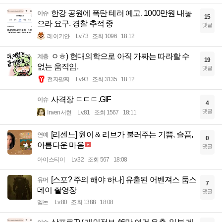
한강 공원에 폭탄 테러 예고. 1000만원 내놓
이슈
15
으라 요구. 경찰 추적 중
댓글
레이키얀
Lv.73
조회 1096
18:12
ㅇㅎ) 현대의학으로 아직 가짜는 따라할 수
계층
19
없는 움직임.
댓글
전자팔찌
Lv.93
조회 3135
18:12
사격장 ㄷㄷㄷ.GIF
이슈
4
댓글
Inven서현
Lv.81
조회 1567
18:11
[리센느] 원이 & 리브가 불러주는 기쁨, 슬픔,
연예
0
아름다운 마음
댓글
아이스티이
Lv.32
조회 567
18:08
[스포? 주의 해야 하나] 유출된 어벤져스 둠스
유머
7
데이 촬영장
댓글
멤논
Lv.80
조회 1388
18:08