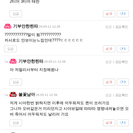
2티어 3티어 테란
답글
0
0
기부안한찐따
26-05-11 12:38
신고
|
공감 확인
???????????말이 됨??????????
커서로도 안보이는느낌인데????ㄷㄷㄷㄷㄷㄷ
답글
0
0
기부안한찐따
26-05-11 12:38
신고
|
공감 확인
아 저멀리서부터 지정해왔나
답글
0
0
불꽃남아
26-05-11 12:39
신고
|
공감 확인
저게 시야한번 밝혀지면 이후에 어두워져도 퀸이 쏘러가요
그니까 오버같은거 미리던지고 시야보일때 따따따 명령내려놓으면 오
버 죽어서 어두워져도 날리러 가요
답글
0
0