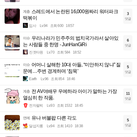
스레드에서 논란된 16,000원짜리 워터파크
계층
3
떡볶이
댓글
입사
Lv.94
조회 600
18:57
우리나라가 민주주의 법치국가라서 살아있
이슈
6
는 사람들 중 한명 - JunHanGiRi
댓글
진겟타원
Lv.70
조회 584
18:52
어머니 살해한 10대 아들, “미안하지 않냐” 질
이슈
5
문에…주변 경계하며 ‘침묵’
댓글
Earth
Lv.96
조회 854
18:46
전 AV여배우 우에하라 아이가 말하는 가장
계층
11
열심히 한 작품.
댓글
전자팔찌
Lv.93
조회 1532
18:45
유나 버블팝 다른 각도
연예
5
댓글
달섭지롱
Lv.94
조회 1410
18:38