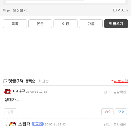
메뉴
인장보기
EXP 81%
목록
본문
이전
다음
댓글쓰기
댓글
(18)
등록순
|
최신순
새로고침
마나군
26-05-11 12:38
신고
|
공감 확인
상대가......
답글
0
0
스팀팩
26-05-11 12:43
신고
|
공감 확인