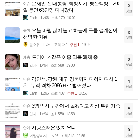
문재인 전 대통령 ‘책방지기’ 평산책방, 1200
이슈
2
일 동안 63만명 다녀갔다
댓글
Earth
Lv.96
조회 179
19:03
오늘 바람 많이 불고 하늘에 구름 경계선이
유머
3
선명한 이유
댓글
풀소유
Lv.86
조회 284
추천 1
19:02
드디어 ㅈ같은 이중 열돔 해체 중
계층
3
댓글
입사
Lv.94
조회 588
19:00
김민석, 강원·대구·경북까지 더하자 다시 1
이슈
4
위...누적 격차 3086표로 벌어졌다
댓글
Earth
Lv.96
조회 407
추천 1
18:58
3명 익사 구간에서 놀겠다고 진상 부린 가족
이슈
4
댓글
입사
Lv.94
조회 550
18:58
사랑스러운 있지 유나
연예
0
댓글
너빨갱이지
Lv.86
조회 318
18:58