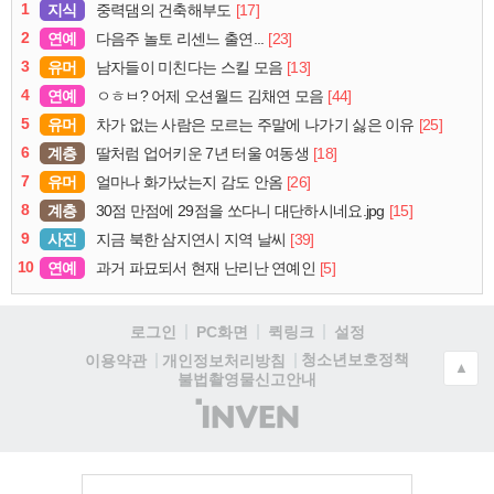
1
지식
[17]
중력댐의 건축해부도
2
연예
[23]
다음주 놀토 리센느 출연...
3
유머
[13]
남자들이 미친다는 스킬 모음
4
연예
[44]
ㅇㅎㅂ? 어제 오션월드 김채연 모음
5
유머
[25]
차가 없는 사람은 모르는 주말에 나가기 싫은 이유
6
계층
[18]
딸처럼 업어키운 7년 터울 여동생
7
유머
[26]
얼마나 화가났는지 감도 안옴
8
계층
[15]
30점 만점에 29점을 쏘다니 대단하시네요.jpg
9
사진
[39]
지금 북한 삼지연시 지역 날씨
10
연예
[5]
과거 파묘되서 현재 난리난 연예인
로그인
PC화면
퀵링크
설정
청소년보호정책
이용약관
개인정보처리방침
▲
불법촬영물신고안내
(주)
인
벤