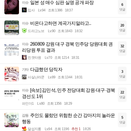
일본 성 매수 심판 실명 공개 파장
이슈
6
댓글
입사
Lv.94
조회 1386
18:37
비온다고하면 계곡가지말라고..
이슈
20
댓글
드라고노브
Lv.90
조회 1843
18:32
260809 강원 대구 경북 민주당 당원대회 권
이슈
32
리당원 투표 결과
댓글
진겟타원
Lv.70
조회 1214
18:31
다급했던 당직자
기타
3
댓글
사실난라쿤
Lv.89
조회 1344
18:31
[속보] 김민석, 민주 전당대회 강원·대구·경북
이슈
22
경선도 1위
댓글
파인더1
Lv.80
조회 1356
18:29
주인도 몰랐던 위험한 순간 강아지의 놀라운
감동
5
행동
댓글
달섭지롱
Lv.94
조회 1196
추천 1
18:26