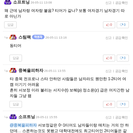
소프트닝
26-05-11 13:08
신고
|
공감 확인
왜 근데 남자랑 여자랑 붙음? 티어가 같나? 보통 여자경기 남자경기 따
로 아닌가
답글
0
0
스팀팩
26-05-11 13:16
신고
|
공감 확인
동티어
답글
0
0
중복을피하자
26-05-11 13:55
신고
|
공감 확인
타 종목 전프로나 스타 안하던 사람들은 남자라도 웬만한 1-2티어 여
캠 이기기 어려움
흔히 서보정 이라 불리는 서지수(t) 보혜(p) 정소윤(z) 급은 어지간한 남
자들 그냥 팸
답글
0
0
소프트닝
26-05-11 15:55
신고
|
공감 확인
@중복을피하자
서보정같은 0~1티어도 남자들이랑 매치는 거의 안 하
던데... 스폰하는것도 못봤고 대학대전에도 최고티어인 2티어들은 같