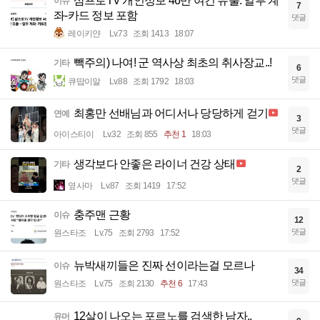
삼프로TV 개인정보 46만 여건 유출. 일부 계
이슈
7
좌-카드 정보 포함
댓글
레이키얀
Lv.73
조회 1413
18:07
빽주의) 나여! 군 역사상 최초의 취사장교..!
기타
6
댓글
큐땁이알
Lv.88
조회 1792
18:03
최홍만 선배님과 어디서나 당당하게 걷기
연예
3
댓글
아이스티이
Lv.32
조회 855
추천 1
18:03
생각보다 안좋은 라이너 건강 상태
기타
2
댓글
옆사마
Lv.87
조회 1419
17:52
충주맨 근황
이슈
12
댓글
원스타조
Lv.75
조회 2793
17:52
뉴박새끼들은 진짜 선이라는걸 모르나
이슈
34
댓글
원스타조
Lv.75
조회 2130
추천 6
17:43
12살이 나오는 포르노를 검색한 남자..
유머