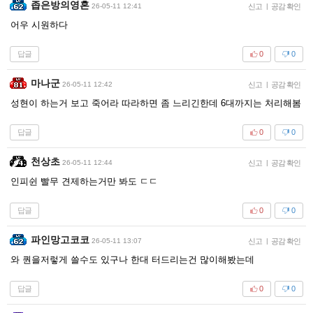
좁은방의영혼
26-05-11 12:41
신고
|
공감 확인
어우 시원하다
답글
0
0
마나군
26-05-11 12:42
신고
|
공감 확인
성현이 하는거 보고 죽어라 따라하면 좀 느리긴한데 6대까지는 처리해봄
답글
0
0
천상초
26-05-11 12:44
신고
|
공감 확인
인피쉰 빨무 견제하는거만 봐도 ㄷㄷ
답글
0
0
파인망고코코
26-05-11 13:07
신고
|
공감 확인
와 퀀을저렇게 쓸수도 있구나 한대 터드리는건 많이해봤는데
답글
0
0