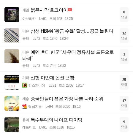
붉은사막 호크아이
게임
0
댓글
아브라카
Lv.91
조회 648
18:25
삼성 HBM4 ‘황금 수율’ 달성…공급 늘린다
이슈
12
댓글
균터
Lv.42
조회 1346
18:24
예멘 후티 반군 "사우디 정유시설 드론으로
이슈
3
타격"
댓글
균터
Lv.42
조회 744
18:22
신형 아반떼 옵션 근황
기타
25
댓글
히스파니에
Lv.91
조회 2303
18:17
중국인들이 뽑은 가장 나쁜 나라 순위
계층
17
댓글
달섭지롱
Lv.94
조회 2010
18:16
특수부대의 나이프 파이팅
유머
9
댓글
레드미르
Lv.91
조회 1516
18:15