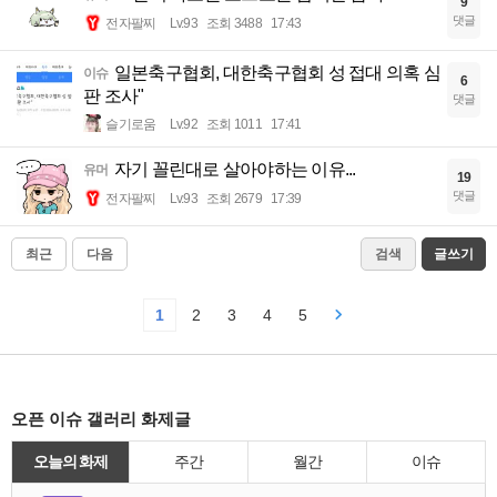
9
댓글
전자팔찌
Lv.93
조회 3488
17:43
일본축구협회, 대한축구협회 성 접대 의혹 심
이슈
6
판 조사"
댓글
슬기로움
Lv.92
조회 1011
17:41
자기 꼴린대로 살아야하는 이유...
유머
19
댓글
전자팔찌
Lv.93
조회 2679
17:39
최근
다음
검색
글쓰기
1
2
3
4
5
오픈 이슈 갤러리 화제글
오늘의 화제
주간
월간
이슈