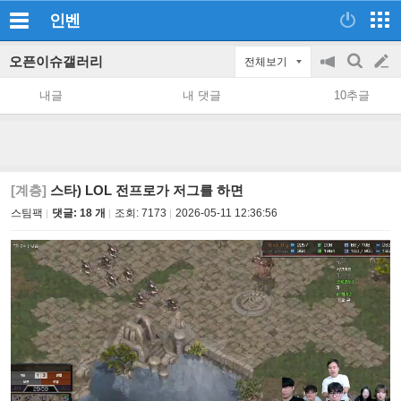
인벤
오픈이슈갤러리
전체보기
공
검
글
지
색
내글
내 댓글
10추글
on/off
쓰
기
[계층]
스타) LOL 전프로가 저그를 하면
스팀팩
댓글: 18 개
조회:
7173
2026-05-11 12:36:56