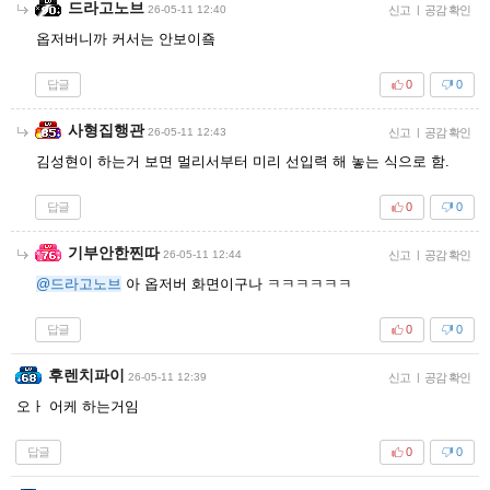
드라고노브
26-05-11 12:40
신고
|
공감 확인
옵저버니까 커서는 안보이죸
답글
0
0
사형집행관
26-05-11 12:43
신고
|
공감 확인
김성현이 하는거 보면 멀리서부터 미리 선입력 해 놓는 식으로 함.
답글
0
0
기부안한찐따
26-05-11 12:44
신고
|
공감 확인
@드라고노브
아 옵저버 화면이구나 ㅋㅋㅋㅋㅋㅋ
답글
0
0
후렌치파이
26-05-11 12:39
신고
|
공감 확인
오ㅏ 어케 하는거임
답글
0
0