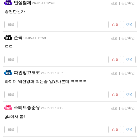
번실험체
26-05-11 12:49
신고
|
공감 확인
승천한건가
답글
0
0
존윅
26-05-11 12:59
신고
|
공감 확인
ㄷㄷ
답글
0
0
파인망고코코
26-05-11 13:05
신고
|
공감 확인
라이더 액션영화 찍는줄 알았나본데 ㅋㅋㅋㅋ
답글
0
0
스티브승준유
26-05-11 13:12
신고
|
공감 확인
gta에서 봄!
답글
0
0