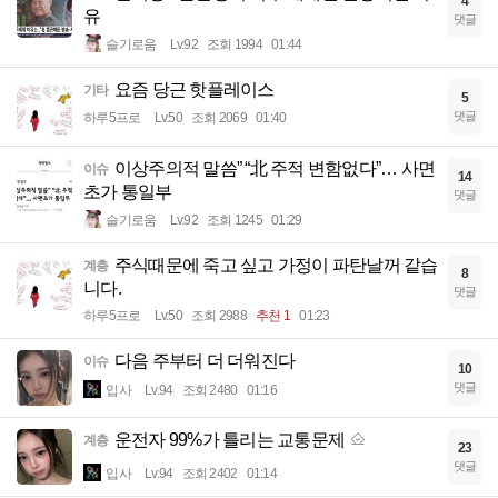
4
유
댓글
슬기로움
Lv.92
조회 1994
01:44
요즘 당근 핫플레이스
기타
5
댓글
하루5프로
Lv.50
조회 2069
01:40
이상주의적 말씀” “北 주적 변함없다”… 사면
이슈
14
초가 통일부
댓글
슬기로움
Lv.92
조회 1245
01:29
주식때문에 죽고 싶고 가정이 파탄날꺼 같습
계층
8
니다.
댓글
하루5프로
Lv.50
조회 2988
추천 1
01:23
다음 주부터 더 더워진다
이슈
10
댓글
입사
Lv.94
조회 2480
01:16
운전자 99%가 틀리는 교통문제
계층
23
댓글
입사
Lv.94
조회 2402
01:14