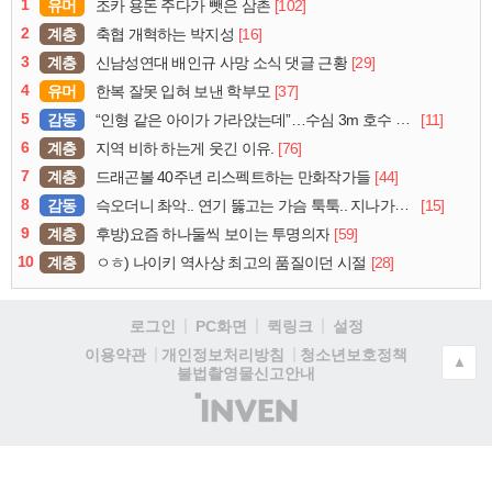
1
유머
[102]
조카 용돈 주다가 뺏은 삼촌
2
계층
[16]
축협 개혁하는 박지성
3
계층
[29]
신남성연대 배인규 사망 소식 댓글 근황
4
유머
[37]
한복 잘못 입혀 보낸 학부모
5
감동
[11]
“인형 같은 아이가 가라앉는데”…수심 3m 호수 뛰어든 60대 의인
6
계층
[76]
지역 비하 하는게 웃긴 이유.
7
계층
[44]
드래곤볼 40주년 리스펙트하는 만화작가들
8
감동
[15]
슥오더니 촤악.. 연기 뚫고는 가슴 툭툭.. 지나가던 아재의 정체
9
계층
[59]
후방)요즘 하나둘씩 보이는 투명의자
10
계층
[28]
ㅇㅎ) 나이키 역사상 최고의 품질이던 시절
로그인
PC화면
퀵링크
설정
청소년보호정책
이용약관
개인정보처리방침
▲
불법촬영물신고안내
(주)
인
벤