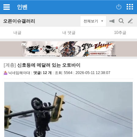
인벤
오픈이슈갤러리
전체보기
공
검
글
지
색
내글
내 댓글
10추글
on/off
쓰
기
[계층]
신호등에 메달려 있는 오토바이
닉네임해야대
댓글: 12 개
조회:
5564
2026-05-11 12:38:07