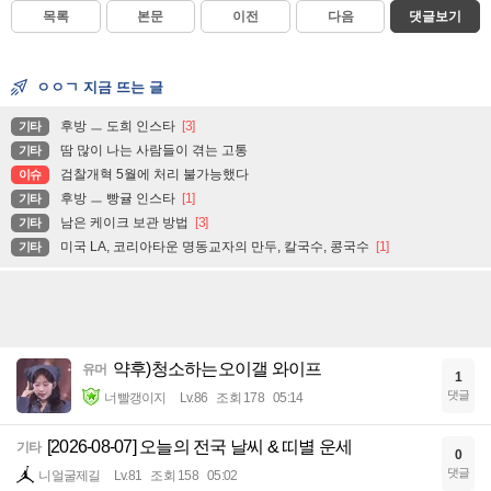
목록
본문
이전
다음
댓글보기
ㅇㅇㄱ 지금 뜨는 글
후방 ㅡ 도희 인스타
[3]
기타
땀 많이 나는 사람들이 겪는 고통
기타
검찰개혁 5월에 처리 불가능했다
이슈
후방 ㅡ 빵귤 인스타
[1]
기타
남은 케이크 보관 방법
[3]
기타
미국 LA, 코리아타운 명동교자의 만두, 칼국수, 콩국수
[1]
기타
약후)청소하는오이갤 와이프
유머
1
댓글
너빨갱이지
Lv.86
조회 178
05:14
[2026-08-07] 오늘의 전국 날씨 & 띠별 운세
기타
0
댓글
니얼굴제길
Lv.81
조회 158
05:02