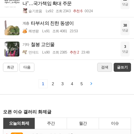
나"…국가책임 확대 주문
댓글
슬기로움
Lv.92
조회 2343
추천 6
00:24
타부서의 친한 동생이
계층
38
댓글
쾌변왕
Lv.91
조회 4081
23:53
철봉 고인물
기타
3
댓글
언데드
Lv.90
조회 2385
추천 2
23:48
최근
다음
검색
글쓰기
1
2
3
4
5
오픈 이슈 갤러리 화제글
오늘의 화제
주간
월간
이슈