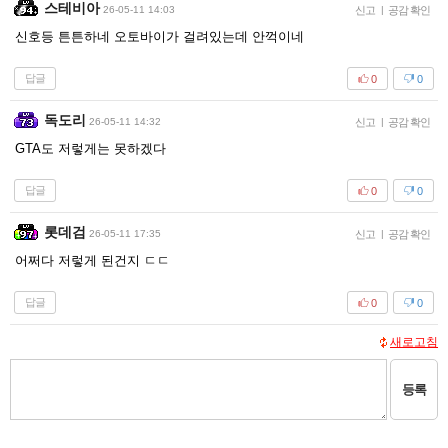
스테비아
26-05-11 14:03
신고
|
공감 확인
신호등 튼튼하네 오토바이가 걸려있는데 안꺽이네
답글
0
0
독도리
26-05-11 14:32
신고
|
공감 확인
GTA도 저렇게는 못하겠다
답글
0
0
롯데검
26-05-11 17:35
신고
|
공감 확인
어쩌다 저렇게 된건지 ㄷㄷ
답글
0
0
새로고침
등록