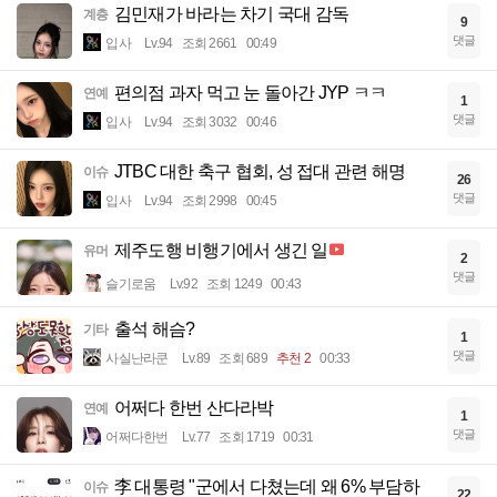
김민재가 바라는 차기 국대 감독
계층
9
댓글
입사
Lv.94
조회 2661
00:49
편의점 과자 먹고 눈 돌아간 JYP ㅋㅋ
연예
1
댓글
입사
Lv.94
조회 3032
00:46
JTBC 대한 축구 협회, 성 접대 관련 해명
이슈
26
댓글
입사
Lv.94
조회 2998
00:45
제주도행 비행기에서 생긴 일
유머
2
댓글
슬기로움
Lv.92
조회 1249
00:43
출석 해슴?
기타
1
댓글
사실난라쿤
Lv.89
조회 689
추천 2
00:33
어쩌다 한번 산다라박
연예
1
댓글
어쩌다한번
Lv.77
조회 1719
00:31
李 대통령 "군에서 다쳤는데 왜 6% 부담하
이슈
22