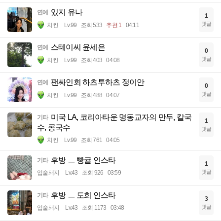
있지 유나
연예
1
댓글
치킨
Lv.99
조회 533
추천 1
04:11
스테이씨 윤세은
연예
0
댓글
치킨
Lv.99
조회 403
04:08
팬싸인회 하츠투하츠 정이안
연예
0
댓글
치킨
Lv.99
조회 488
04:07
미국 LA, 코리아타운 명동교자의 만두, 칼국
기타
1
수, 콩국수
댓글
치킨
Lv.99
조회 761
04:05
후방 ㅡ 빵귤 인스타
기타
1
댓글
입술돼지
Lv.43
조회 926
03:59
후방 ㅡ 도희 인스타
기타
3
댓글
입술돼지
Lv.43
조회 1173
03:48