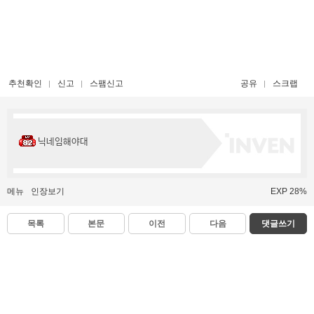
추천확인
신고
스팸신고
공유
스크랩
닉네임해야대
메뉴
인장보기
EXP 28%
목록
본문
이전
다음
댓글쓰기