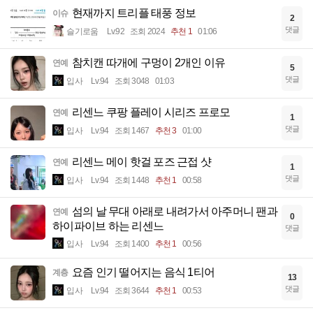
현재까지 트리플 태풍 정보
이슈
2
댓글
슬기로움
Lv.92
조회 2024
추천 1
01:06
참치캔 따개에 구멍이 2개인 이유
연예
5
댓글
입사
Lv.94
조회 3048
01:03
리센느 쿠팡 플레이 시리즈 프로모
연예
1
댓글
입사
Lv.94
조회 1467
추천 3
01:00
리센느 메이 핫걸 포즈 근접 샷
연예
1
댓글
입사
Lv.94
조회 1448
추천 1
00:58
섬의 날 무대 아래로 내려가서 아주머니 팬과
연예
0
하이파이브 하는 리센느
댓글
입사
Lv.94
조회 1400
추천 1
00:56
요즘 인기 떨어지는 음식 1티어
계층
13
댓글
입사
Lv.94
조회 3644
추천 1
00:53