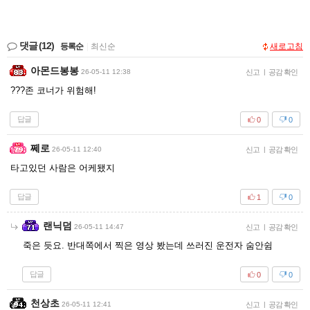
댓글
(12)
등록순
|
최신순
새로고침
아몬드봉봉
26-05-11 12:38
신고
|
공감 확인
???존 코너가 위험해!
답글
0
0
쩨로
26-05-11 12:40
신고
|
공감 확인
타고있던 사람은 어케됐지
답글
1
0
랜닉덤
26-05-11 14:47
신고
|
공감 확인
죽은 듯요. 반대쪽에서 찍은 영상 봤는데 쓰러진 운전자 숨안쉼
답글
0
0
천상초
26-05-11 12:41
신고
|
공감 확인