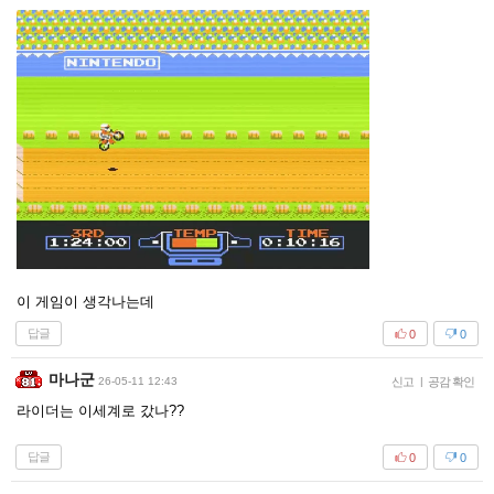
이 게임이 생각나는데
답글
0
0
마나군
26-05-11 12:43
신고
|
공감 확인
라이더는 이세계로 갔나??
답글
0
0