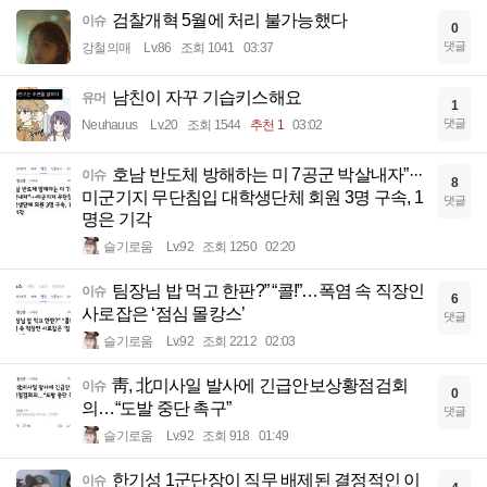
검찰개혁 5월에 처리 불가능했다
이슈
0
댓글
강철의매
Lv.86
조회 1041
03:37
남친이 자꾸 기습키스해요
유머
1
댓글
Neuhauus
Lv.20
조회 1544
추천 1
03:02
호남 반도체 방해하는 미 7공군 박살내자”···
이슈
8
미군기지 무단침입 대학생단체 회원 3명 구속, 1
댓글
명은 기각
슬기로움
Lv.92
조회 1250
02:20
팀장님 밥 먹고 한판?” “콜!”…폭염 속 직장인
이슈
6
사로잡은 ‘점심 몰캉스’
댓글
슬기로움
Lv.92
조회 2212
02:03
靑, 北미사일 발사에 긴급안보상황점검회
이슈
0
의…“도발 중단 촉구”
댓글
슬기로움
Lv.92
조회 918
01:49
한기성 1군단장이 직무 배제된 결정적인 이
이슈