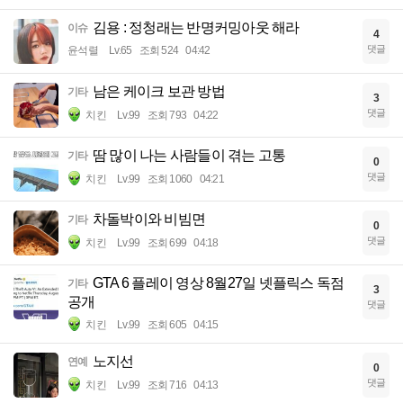
김용 : 정청래는 반명커밍아웃 해라
이슈
4
댓글
윤석렬
Lv.65
조회 524
04:42
남은 케이크 보관 방법
기타
3
댓글
치킨
Lv.99
조회 793
04:22
땀 많이 나는 사람들이 겪는 고통
기타
0
댓글
치킨
Lv.99
조회 1060
04:21
차돌박이와 비빔면
기타
0
댓글
치킨
Lv.99
조회 699
04:18
GTA 6 플레이 영상 8월27일 넷플릭스 독점
기타
3
공개
댓글
치킨
Lv.99
조회 605
04:15
노지선
연예
0
댓글
치킨
Lv.99
조회 716
04:13