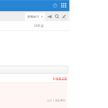
전체보기
공
검
글
지
색
10추글
on/off
쓰
기
새로고침
신고
|
공감 확인