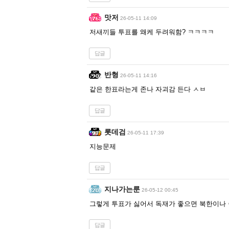
맛저
26-05-11 14:09
저새끼들 투표를 왜케 두려워함? ㅋㅋㅋㅋ
답글
반형
26-05-11 14:16
같은 한표라는게 존나 자괴감 든다 ㅅㅂ
답글
롯데검
26-05-11 17:39
지능문제
답글
지나가는룬
26-05-12 00:45
그렇게 투표가 싫어서 독재가 좋으면 북한이나
답글