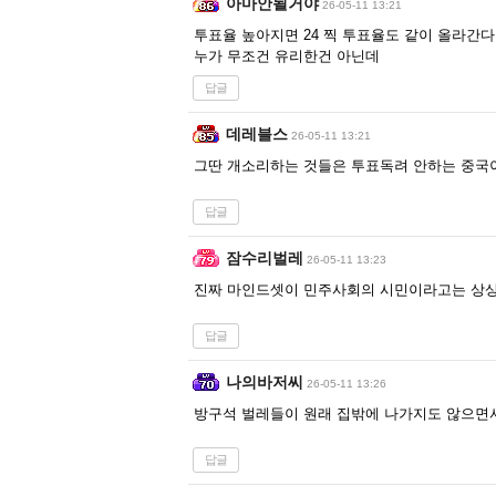
아마안될거야
26-05-11 13:21
투표율 높아지면 24 찍 투표율도 같이 올라간
누가 무조건 유리한건 아닌데
답글
데레블스
26-05-11 13:21
그딴 개소리하는 것들은 투표독려 안하는 중국이
답글
잠수리벌레
26-05-11 13:23
진짜 마인드셋이 민주사회의 시민이라고는 상
답글
나의바저씨
26-05-11 13:26
방구석 벌레들이 원래 집밖에 나가지도 않으면
답글