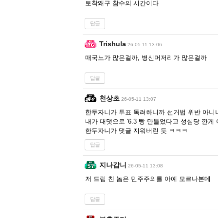
토착왜구 참수의 시간이다
답글
Trishula
26-05-11 13:06
매국노가 많은걸까, 병신머저리가 많은걸까
답글
천상초
26-05-11 13:07
한두자니가 투표 독려하니까 선거법 위반 아니
내가 대댓으로 '6.3 빵 만들었다고 성심당 깐게
한두자니가 댓글 지워버린 듯 ㅋㅋㅋ
답글
지나갑니
26-05-11 13:08
저 드립 친 놈은 민주주의를 아예 모르나본데
답글