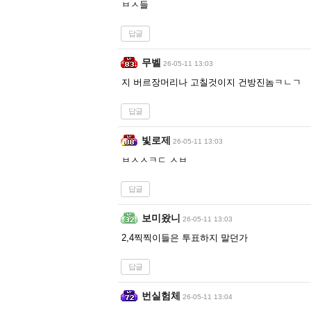
ㅂㅅ들
답글
무벨
26-05-11 13:03
지 버르장머리나 고칠것이지 건방진놈ㅋㄴㄱ
답글
빛로제
26-05-11 13:03
ㅂㅅㅅㅋㄷ ㅅㅂ
답글
보미왔니
26-05-11 13:03
2,4찍찍이들은 투표하지 말던가
답글
번실험체
26-05-11 13:04