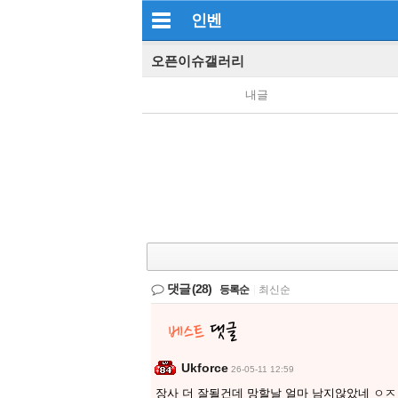
인벤
오픈이슈갤러리
내글
댓글
(28)
등록순
|
최신순
Ukforce
26-05-11 12:59
장사 더 잘될건데 망할날 얼마 남지않았네 ㅇ