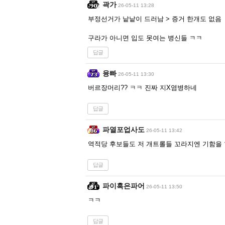
곽가
26-05-11 13:28
부정선거가 낱낱이 드러남 > 증거 한개도 없음
구라가 아니면 입도 못여는 병신들 ㅋㅋ
답글
융빠
26-05-11 13:30
버르장머리?? ㅋㅋ 진짜 지X염병하네
답글
파열포업사도
26-05-11 13:42
역적당 후보들도 저 개트롤들 꼬라지엔 기함을
답글
파이혹은파어
26-05-11 13:50
ㅋㅋ
답글