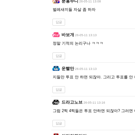
분홍주디
26-05-11 13:08
벌레새끼들 자살 좀 하자
답글
바보개
26-05-11 13:13
정말 기적의 논리구나 ㅋㅋㅋ
답글
운빨만
26-05-11 13:13
지들만 투표 안 하면 되잖아. 그리고 투표를 안
답글
드라고노브
26-05-11 13:16
그럼 2찍 4찍들은 투표 안하면 되잖아? 그러
답글