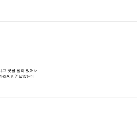
냐고 댓글 달려 있어서
 아조씨임?' 달았는데