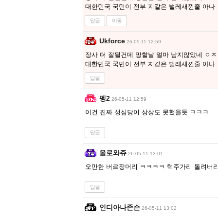
대한민국 국민이 전부 지같은 벌레새낀줄 아나
답글
이동
Ukforce
26-05-11 12:59
장사 더 잘될건데 망할날 얼마 남지않았네 ㅇ
대한민국 국민이 전부 지같은 벌레새낀줄 아나
답글
펭2
26-05-11 12:59
이건 진짜 성심당이 상상도 못했을듯 ㅋㅋㅋ
답글
올로와쥬
26-05-11 13:01
오만한 버르장머리 ㅋㅋㅋㅋ 턱주가리 돌려버리
답글
인디아나존슨
26-05-11 13:02