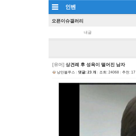
인벤
오픈이슈갤러리
내글
[유머]
상견례 후 성욕이 떨어진 남자
낭만블루스
댓글: 23 개
조회:
24068
추천:
17