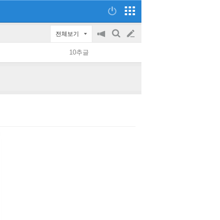
전체보기
공
검
글
지
색
10추글
on/off
쓰
기