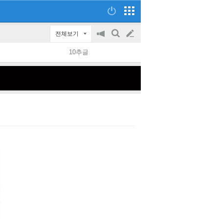
전체보기
공
검
글
지
색
10추글
on/off
쓰
기