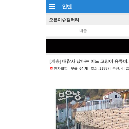
인벤
오픈이슈갤러리
내글
[계층]
대참사 났다는 어느 고양이 유튜버...
전자팔찌
댓글: 64 개
조회:
11997
추천:
4
2