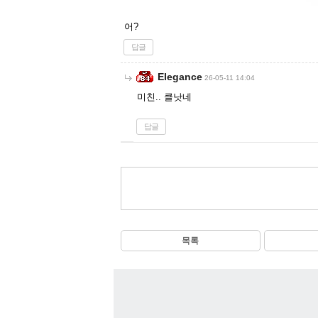
어?
답글
Elegance
26-05-11 14:04
미친.. 클낫네
답글
목록