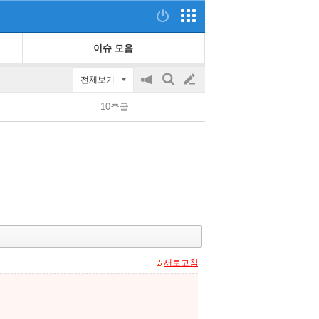
이슈 모음
전체보기
공
검
글
지
색
10추글
on/off
쓰
기
새로고침