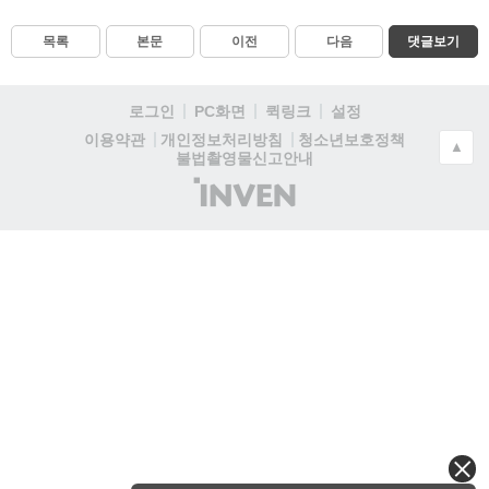
목록
본문
이전
다음
댓글보기
로그인
PC화면
퀵링크
설정
청소년보호정책
이용약관
개인정보처리방침
▲
불법촬영물신고안내
(주)
인
벤