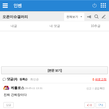
인벤
오픈이슈갤러리
전체보기
공
검
글
지
색
내글
내 댓글
10추글
on/off
쓰
기
[본문 보기]
댓글
(4)
등록순
|
최신순
새로고침
케를로스
26-05-11 13:31
신고
|
공감 확인
진짜 간짜장이다
답글
0
0