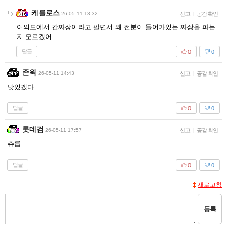
케를로스
26-05-11 13:32
신고
|
공감 확인
여의도에서 간짜장이라고 팔면서 왜 전분이 들어가있는 짜장을 파는
지 모르겠어
답글
0
0
존윅
26-05-11 14:43
신고
|
공감 확인
맛있겠다
답글
0
0
롯데검
26-05-11 17:57
신고
|
공감 확인
츄릅
답글
0
0
새로고침
등록