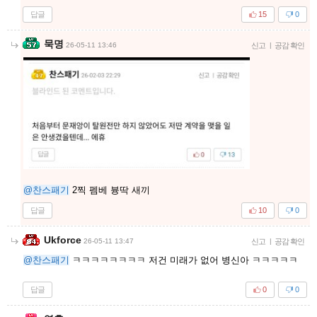
답글
15
0
묵명
26-05-11 13:46
신고
|
공감 확인
@찬스패기
2찍 펨베 븅딱 새끼
답글
10
0
Ukforce
26-05-11 13:47
신고
|
공감 확인
@찬스패기
ㅋㅋㅋㅋㅋㅋㅋㅋ 저건 미래가 없어 병신아 ㅋㅋㅋㅋㅋ
답글
0
0