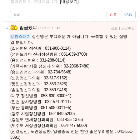
블라인드 된 코멘트입니다.
[내용보기]
답글
0
25
입금됐냐
26-05-11 13:45
신고
|
공감 확인
@찬스패기
정신병은 부끄러운 게 아닙니다. 극복할 수 있는 질병
일 뿐입니다.
(일산병원 정신과 : 031-900-0114)
(성안드레아 신경정신병원 : 031-639-3700)
(용인정신병원 : 031-288-0114)
(가족사랑 서울 정신과 의원 : 02-2068-7486)
(송신경정신과의원 : 02-734-5648)
(신경정신과의원 : 02-517-9152)
(동민신경정신과 : 02-353-2325)
(솔빛정신과의원 : 02-359-9418)
(대구 정신병원 : 053-630-3000~1)
(인천 참사랑병원 : 032-571-9111)
(부산 동래병원 : 051-508-0011~5)
(광주 시립정신병원 : 062-949-5200)
(강원도 연세정신과의원 : 033-435-1375)
(제주도 서상원정신과의원 : 064-747-6060)
(신경정신, 노인성질환, 알콜중독 전문 천안 좋은우리병원 : 041-551-
3391)