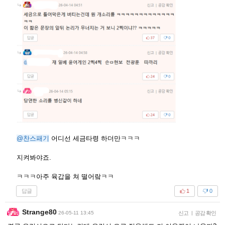
@찬스패기
어디선 세금타령 하더만ㅋㅋㅋ
지켜봐야죠.
ㅋㅋㅋ아주 육갑을 쳐 떨어랔ㅋㅋ
답글
1
0
Strange80
26-05-11 13:45
신고
|
공감 확인