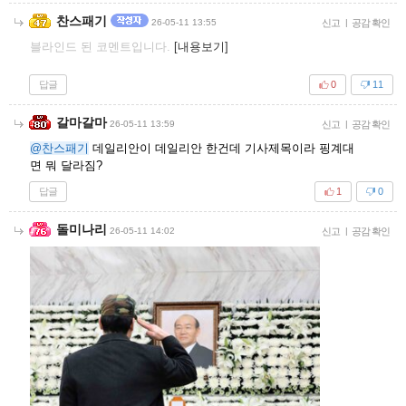
찬스패기
26-05-11 13:55
신고
|
공감 확인
블라인드 된 코멘트입니다.
[내용보기]
답글
0
11
갈마갈마
26-05-11 13:59
신고
|
공감 확인
@찬스패기
데일리안이 데일리안 한건데 기사제목이라 핑계대
면 뭐 달라짐?
답글
1
0
돌미나리
26-05-11 14:02
신고
|
공감 확인