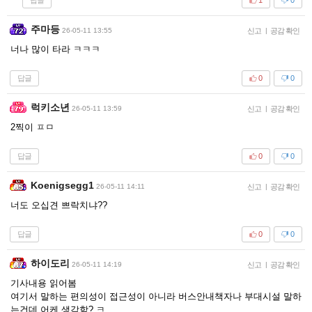
1
0
주마등
26-05-11 13:55
신고
|
공감 확인
너나 많이 타라 ㅋㅋㅋ
답글
0
0
럭키소년
26-05-11 13:59
신고
|
공감 확인
2찍이 ㅍㅁ
답글
0
0
Koenigsegg1
26-05-11 14:11
신고
|
공감 확인
너도 오십견 쁘락치냐??
답글
0
0
하이도리
26-05-11 14:19
신고
|
공감 확인
기사내용 읽어봄
여기서 말하는 편의성이 접근성이 아니라 버스안내책자나 부대시설 말하
는건데 어케 생각함? ㅋ