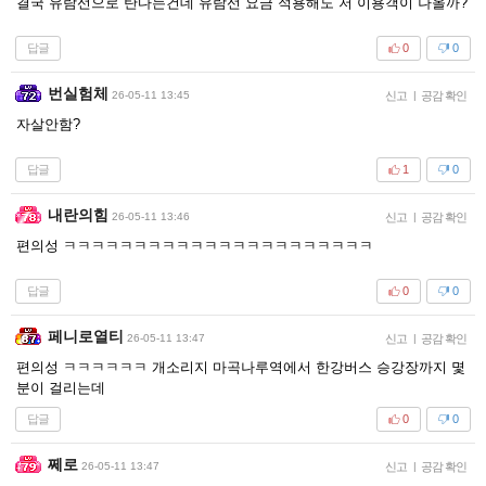
결국 유람선으로 탄다는건데 유람선 요금 적용해도 저 이용객이 나올까?
답글
0
0
번실험체
26-05-11 13:45
신고
|
공감 확인
자살안함?
답글
1
0
내란의힘
26-05-11 13:46
신고
|
공감 확인
편의성 ㅋㅋㅋㅋㅋㅋㅋㅋㅋㅋㅋㅋㅋㅋㅋㅋㅋㅋㅋㅋㅋㅋ
답글
0
0
페니로열티
26-05-11 13:47
신고
|
공감 확인
편의성 ㅋㅋㅋㅋㅋㅋ 개소리지 마곡나루역에서 한강버스 승강장까지 몇
분이 걸리는데
답글
0
0
쩨로
26-05-11 13:47
신고
|
공감 확인