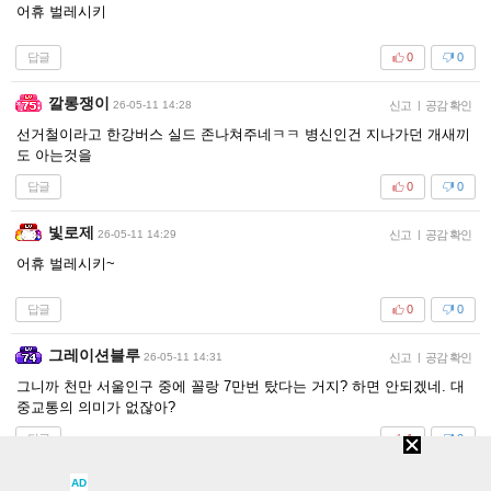
어휴 벌레시키
답글
0
0
깔롱쟁이
26-05-11 14:28
신고
|
공감 확인
선거철이라고 한강버스 실드 존나쳐주네ㅋㅋ 병신인건 지나가던 개새끼
도 아는것을
답글
0
0
빛로제
26-05-11 14:29
신고
|
공감 확인
어휴 벌레시키~
답글
0
0
그레이션블루
26-05-11 14:31
신고
|
공감 확인
그니까 천만 서울인구 중에 꼴랑 7만번 탔다는 거지? 하면 안되겠네. 대
중교통의 의미가 없잖아?
답글
1
0
육즙
AD
26-05-11 14:45
신고
|
공감 확인