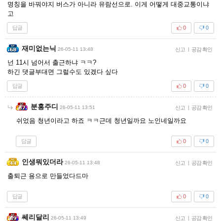
명칭을 바꿔야지 버스가 아니라 유람선으로. 이게 어떻게 대중교통이냐
고
답글
0
0
재미없는닉
26-05-11 13:48
신고
|
공감 확인
넌 11시 넘어서 출근하냐 ㅋㅋ?
하긴 댓글부대면 그럴수도 있겠다 싶다
답글
0
0
분홍주디
26-05-11 13:51
신고
|
공감 확인
쉬었음 청년이라고 하죠 ㅋㅋ근데 청년일까요 노인네일까요
답글
0
0
인생뭐있더라
26-05-11 13:48
신고
|
공감 확인
출퇴근 용으로 만들었다드마
답글
0
0
쎄리달리
26-05-11 13:49
신고
|
공감 확인