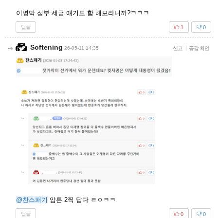
이명박 정부 세금 얘기도 함 해보라니까?ㅋㅋㅋ
답글
1
0
Softening
26-05-11 14:35
신고
|
공감 확인
@찬스패기
암튼 2찍 답다 ㄹㅇㅋㅋ
답글
0
0