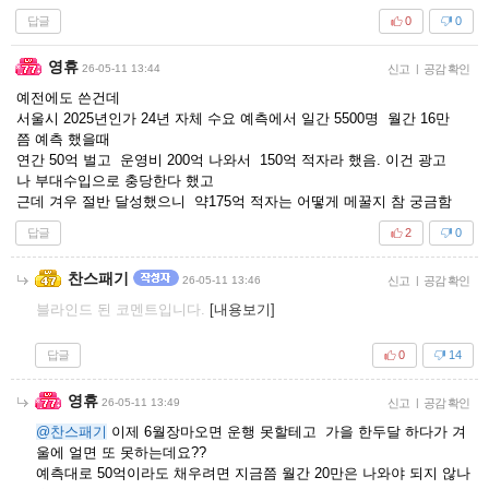
답글
0
0
영휴
26-05-11 13:44
신고
|
공감 확인
예전에도 쓴건데
서울시 2025년인가 24년 자체 수요 예측에서 일간 5500명 월간 16만
쯤 예측 했을때
연간 50억 벌고 운영비 200억 나와서 150억 적자라 했음. 이건 광고
나 부대수입으로 충당한다 했고
근데 겨우 절반 달성했으니 약175억 적자는 어떻게 메꿀지 참 궁금함
답글
2
0
찬스패기
26-05-11 13:46
신고
|
공감 확인
블라인드 된 코멘트입니다.
[내용보기]
답글
0
14
영휴
26-05-11 13:49
신고
|
공감 확인
@찬스패기
이제 6월장마오면 운행 못할테고 가을 한두달 하다가 겨
울에 얼면 또 못하는데요??
예측대로 50억이라도 채우려면 지금쯤 월간 20만은 나와야 되지 않나