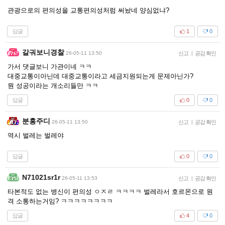
관광으로의 편의성을 교통편의성처럼 써놨네 양심없냐?
답글
1
0
갈궈보니경찰
26-05-11 13:50
신고
|
공감 확인
가서 댓글보니 가관이네 ㅋㅋ
대중교통이아닌데 대중교통이라고 세금지원되는게 문제아닌가?
뭔 성공이라는 개소리들만 ㅋㅋ
답글
0
0
분홍주디
26-05-11 13:50
신고
|
공감 확인
역시 벌레는 벌레야
답글
0
0
N71021sr1r
26-05-11 13:53
신고
|
공감 확인
타본적도 없는 병신이 편의성 ㅇㅈㄹ ㅋㅋㅋㅋ 벌레라서 호르몬으로 원
격 소통하는거임? ㅋㅋㅋㅋㅋㅋㅋㅋ
답글
4
0