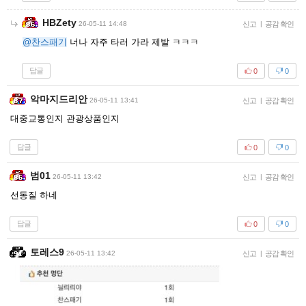
HBZety
26-05-11 14:48
신고
|
공감 확인
@찬스패기
너나 자주 타러 가라 제발 ㅋㅋㅋ
답글
0
0
악마지드리안
26-05-11 13:41
신고
|
공감 확인
대중교통인지 관광상품인지
답글
0
0
범01
26-05-11 13:42
신고
|
공감 확인
선동질 하네
답글
0
0
토레스9
26-05-11 13:42
신고
|
공감 확인