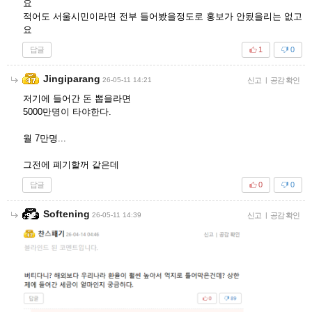
요
적어도 서울시민이라면 전부 들어봤을정도로 홍보가 안됬을리는 없고
요
답글
1
0
Jingiparang
26-05-11 14:21
신고
|
공감 확인
저기에 들어간 돈 뽑을라면
5000만명이 타야한다.
월 7만명...
그전에 폐기할꺼 같은데
답글
0
0
Softening
26-05-11 14:39
신고
|
공감 확인