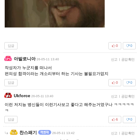
답글
0
0
아발로니아
26-05-11 13:40
신고
|
공감 확인
작성자가 누군지를 떠나서
편의성 합격이라는 개소리부터 하는 기사는 볼필요가없지
답글
0
0
Ukforce
26-05-11 13:40
신고
|
공감 확인
이런 저지능 병신들이 이런기사보고 좋다고 해주는거였구나 ㅋㅋㅋㅋㅋ
ㅋ
답글
6
0
찬스패기
26-05-11 13:42
신고
|
공감 확인