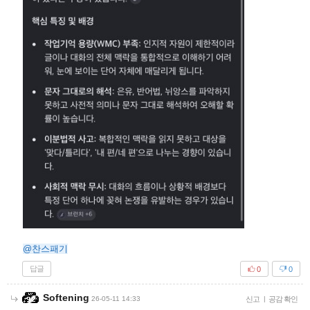
@찬스패기
답글
0
0
Softening
26-05-11 14:33
신고
|
공감 확인