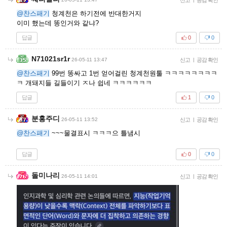
@찬스패기
청계천은 하기전에 반대한거지
이미 했는데 똥인거와 같냐?
답글
0
0
N71021sr1r
26-05-11 13:47
신고
|
공감 확인
@찬스패기
99번 똥싸고 1번 얻어걸린 청계천원툴 ㅋㅋㅋㅋㅋㅋㅋㅋ
ㅋ 개돼지들 길들이기 ㅈ나 쉽네 ㅋㅋㅋㅋㅋㅋ
답글
1
0
분홍주디
26-05-11 13:52
신고
|
공감 확인
@찬스패기
~~~물결표시 ㅋㅋㅋ으 틀냄시
답글
0
0
돌미나리
26-05-11 14:01
신고
|
공감 확인