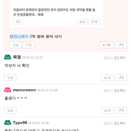
@찬스패기
2찍 펨베 븅딱 새끼
답글
이동
10
0
묵명
26-05-11 13:37
신고
|
공감 확인
작성자 닉 확인
답글
3
0
marcoswon
26-05-11 13:38
신고
|
공감 확인
좋겠다ㅋㅋㅋ
답글
0
0
Type98
26-05-11 13:38
신고
|
공감 확인
출퇴근용으로 만들고 관광용으로 쓰이는데?