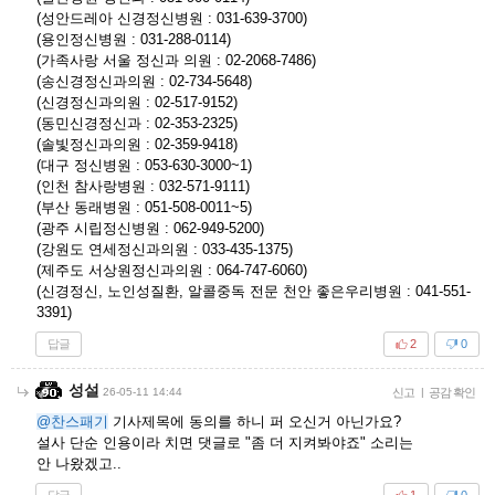
(성안드레아 신경정신병원 : 031-639-3700)
(용인정신병원 : 031-288-0114)
(가족사랑 서울 정신과 의원 : 02-2068-7486)
(송신경정신과의원 : 02-734-5648)
(신경정신과의원 : 02-517-9152)
(동민신경정신과 : 02-353-2325)
(솔빛정신과의원 : 02-359-9418)
(대구 정신병원 : 053-630-3000~1)
(인천 참사랑병원 : 032-571-9111)
(부산 동래병원 : 051-508-0011~5)
(광주 시립정신병원 : 062-949-5200)
(강원도 연세정신과의원 : 033-435-1375)
(제주도 서상원정신과의원 : 064-747-6060)
(신경정신, 노인성질환, 알콜중독 전문 천안 좋은우리병원 : 041-551-
3391)
답글
2
0
성설
26-05-11 14:44
신고
|
공감 확인
@찬스패기
기사제목에 동의를 하니 퍼 오신거 아닌가요?
설사 단순 인용이라 치면 댓글로 "좀 더 지켜봐야죠" 소리는
안 나왔겠고..
답글