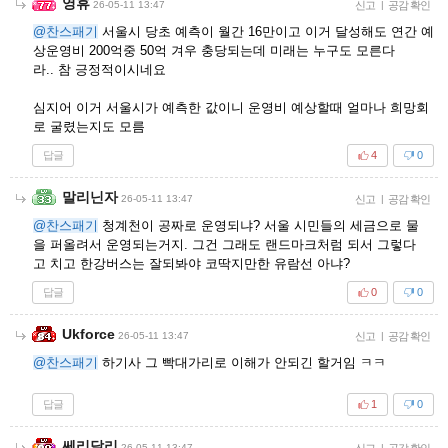
영휴
26-05-11 13:47
신고
|
공감 확인
@찬스패기
서울시 당초 예측이 월간 16만이고 이거 달성해도 연간 예
상운영비 200억중 50억 겨우 충당되는데 미래는 누구도 모른다
라.. 참 긍정적이시네요
심지어 이거 서울시가 예측한 값이니 운영비 예상할때 얼마나 희망회
로 굴렸는지도 모름
답글
4
0
말리닌자
26-05-11 13:47
신고
|
공감 확인
@찬스패기
청계천이 공짜로 운영되냐? 서울 시민들의 세금으로 물
을 퍼올려서 운영되는거지. 그건 그래도 랜드마크처럼 되서 그렇다
고 치고 한강버스는 잘되봐야 코딱지만한 유람선 아냐?
답글
0
0
Ukforce
26-05-11 13:47
신고
|
공감 확인
@찬스패기
하기사 그 빡대가리로 이해가 안되긴 할거임 ㅋㅋ
답글
1
0
쎄리달리
26-05-11 13:47
신고
|
공감 확인