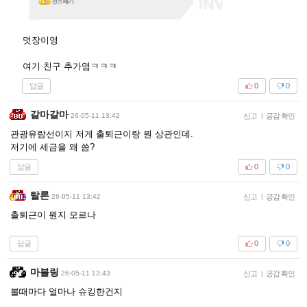
멋장이영
여기 친구 추가염ㅋㅋㅋ
답글
0
0
갈마갈마
26-05-11 13:42
신고
|
공감 확인
관광유람선이지 저게 출퇴근이랑 뭔 상관인데.
저기에 세금을 왜 씀?
답글
0
0
탈론
26-05-11 13:42
신고
|
공감 확인
출퇴근이 뭔지 모르나
답글
0
0
마블링
26-05-11 13:43
신고
|
공감 확인
볼때마다 얼마나 슈킹한건지