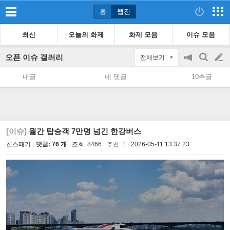
홈
웹진
최신
오늘의 화제
화제 모음
이슈 모음
오픈 이슈 갤러리
전체보기
공
검
글
지
색
내글
내 댓글
10추글
on/off
쓰
기
[이슈]
월간 탑승객 7만명 넘긴 한강버스
찬스패기
댓글: 76 개
조회:
8466
추천:
1
2026-05-11 13:37:23