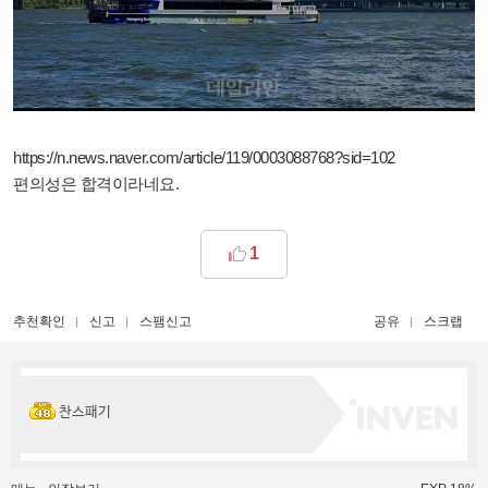
https://n.news.naver.com/article/119/0003088768?sid=102
편의성은 합격이라네요.
1
추천확인
신고
스팸신고
공유
스크랩
찬스패기