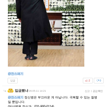
@찬스패기
답글
2
0
입금됐냐
26-05-11 14:21
신고
|
공감 확인
@찬스패기
정신병은 부끄러운 게 아닙니다. 극복할 수 있는 질병
일 뿐입니다.
(일산병원 정신과 : 031-900-0114)