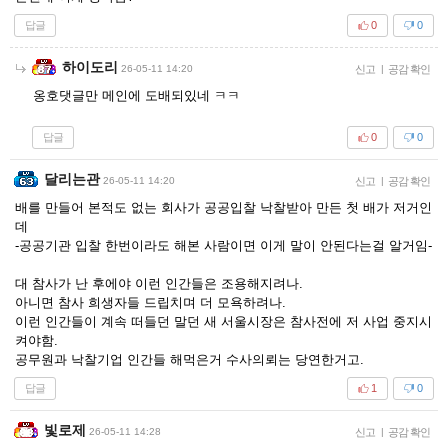
답글
0
0
하이도리
26-05-11 14:20
신고
|
공감 확인
옹호댓글만 메인에 도배되있네 ㅋㅋ
답글
0
0
달리는관
26-05-11 14:20
신고
|
공감 확인
배를 만들어 본적도 없는 회사가 공공입찰 낙찰받아 만든 첫 배가 저거인
데
-공공기관 입찰 한번이라도 해본 사람이면 이게 말이 안된다는걸 알거임-
대 참사가 난 후에야 이런 인간들은 조용해지려나.
아니면 참사 희생자들 드립치며 더 모욕하려나.
이런 인간들이 계속 떠들던 말던 새 서울시장은 참사전에 저 사업 중지시
켜야함.
공무원과 낙찰기업 인간들 해먹은거 수사의뢰는 당연한거고.
답글
1
0
빛로제
26-05-11 14:28
신고
|
공감 확인