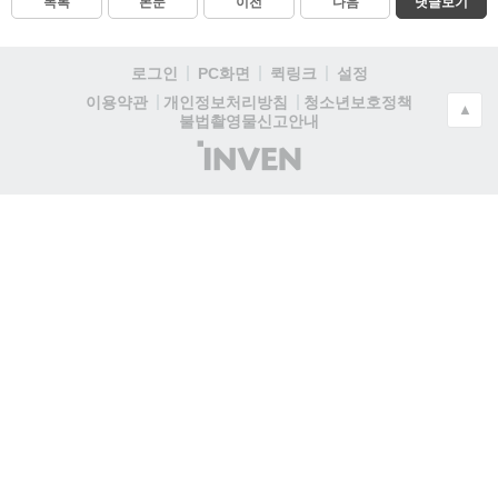
목록
본문
이전
다음
댓글보기
로그인
PC화면
퀵링크
설정
청소년보호정책
이용약관
개인정보처리방침
▲
불법촬영물신고안내
(주)
인
벤