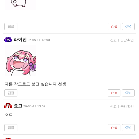
답글
0
0
라이덴
26-05-11 13:50
신고
|
공감 확인
다른 각도로도 보고 싶습니다 선생
답글
0
0
요고
26-05-11 13:52
신고
|
공감 확인
ㅇㄷ
답글
0
0