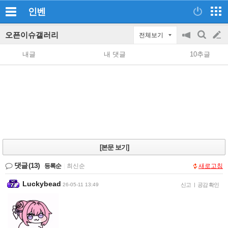
인벤
오픈이슈갤러리
전체보기
공
검
글
지
색
내글
내 댓글
10추글
on/off
쓰
기
[본문 보기]
댓글
(13)
등록순
|
최신순
새로고침
Luckybead
26-05-11 13:49
신고
|
공감 확인