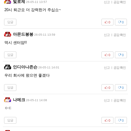
빛로제
26-05-11 13:57
신고
|
공감 확인
20시 퇴근요 더 강력한거 주십쇼~
답글
0
0
아몬드봉봉
26-05-11 13:59
신고
|
공감 확인
역시 센터얌!!
답글
0
0
인디아나존슨
26-05-11 14:01
신고
|
공감 확인
우리 회사에 왔으면 좋겠다
답글
0
0
나메크
26-05-11 14:08
신고
|
공감 확인
ㅇㄷ
답글
0
0