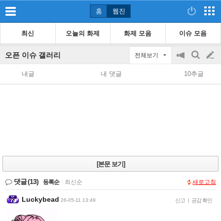
홈
웹진
최신
오늘의 화제
화제 모음
이슈 모음
오픈 이슈 갤러리
전체보기
공
검
글
지
색
내글
내 댓글
10추글
on/off
쓰
기
[본문 보기]
댓글
(13)
등록순
|
최신순
새로고침
Luckybead
26-05-11 13:49
신고
|
공감 확인