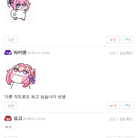
답글
0
0
라이덴
26-05-11 13:50
신고
|
공감 확인
다른 각도로도 보고 싶습니다 선생
답글
0
0
요고
26-05-11 13:52
신고
|
공감 확인
ㅇㄷ