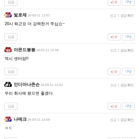
답글
0
0
빛로제
26-05-11 13:57
신고
|
공감 확인
20시 퇴근요 더 강력한거 주십쇼~
답글
0
0
아몬드봉봉
26-05-11 13:59
신고
|
공감 확인
역시 센터얌!!
답글
0
0
인디아나존슨
26-05-11 14:01
신고
|
공감 확인
우리 회사에 왔으면 좋겠다
답글
0
0
나메크
26-05-11 14:08
신고
|
공감 확인
ㅇㄷ