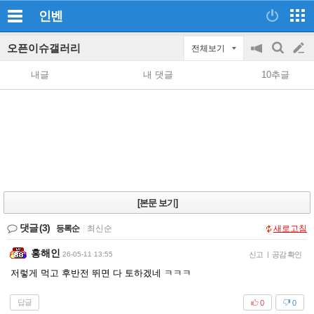
인벤
오픈이슈갤러리
전체보기
공
검
글
지
색
내글
내 댓글
10추글
on/off
쓰
기
[본문 보기]
댓글
(3)
등록순
|
최신순
새로고침
홍해인
26-05-11 13:55
신고
|
공감 확인
저렇게 먹고 후반전 뛰면 다 토하겠네 ㅋㅋㅋ
답글
0
0