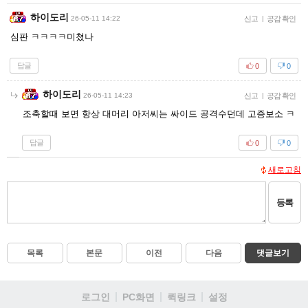
하이도리
26-05-11 14:22
신고
|
공감 확인
심판 ㅋㅋㅋㅋ미쳤나
답글
0
0
하이도리
26-05-11 14:23
신고
|
공감 확인
조축할때 보면 항상 대머리 아저씨는 싸이드 공격수던데 고증보소 ㅋ
답글
0
0
새로고침
등록
목록
본문
이전
다음
댓글보기
로그인
PC화면
퀵링크
설정