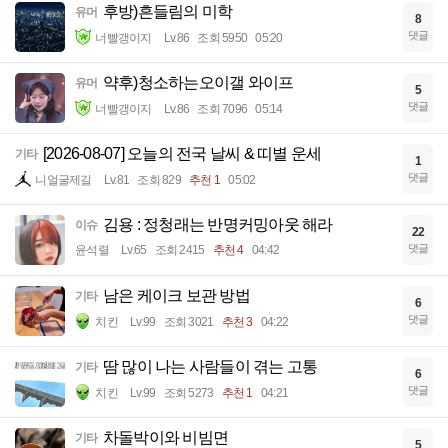
후방)흔들림의 미학
유머
8
댓글
너빨갱이지
Lv.86
조회 5950
05:20
약후)청소하는오이갤 와이프
유머
5
댓글
너빨갱이지
Lv.86
조회 7096
05:14
[2026-08-07] 오늘의 전국 날씨 & 띠별 운세
기타
1
댓글
니얼굴제길
Lv.81
조회 829
추천 1
05:02
김용 : 정청래는 반명커밍아웃 해라
이슈
22
댓글
윤석렬
Lv.65
조회 2415
추천 4
04:42
남은 케이크 보관 방법
기타
6
댓글
치킨
Lv.99
조회 3021
추천 3
04:22
땀 많이 나는 사람들이 겪는 고통
기타
6
댓글
치킨
Lv.99
조회 5273
추천 1
04:21
차돌박이와 비빔면
기타
5