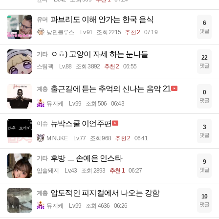
파브리도 이해 안가는 한국 음식
유머
6
댓글
낭만블루스
Lv.91
조회 2215
추천 2
07:19
ㅇㅎ) 고양이 자세 하는 눈나들
기타
22
댓글
스팀팩
Lv.88
조회 3892
추천 2
06:55
출근길에 듣는 추억의 신나는 음악 21
계층
0
댓글
뮤지케
Lv.99
조회 506
06:43
뉴박스쿨 이언주편
이슈
3
댓글
MINUKE
Lv.77
조회 968
추천 2
06:41
후방 ㅡ 손예은 인스타
기타
9
댓글
입술돼지
Lv.43
조회 2893
추천 1
06:27
압도적인 피지컬에서 나오는 강함
계층
10
댓글
뮤지케
Lv.99
조회 4636
06:26