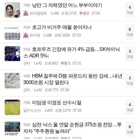
낭만 그 자체였던 어느 부부이야기
기타
4
댓글
파아랑망토
Lv.68
조회 1715
추천 2
07:34
초고가 비거주 매물 쏟아지나
이슈
8
댓글
뮤지케
Lv.99
조회 1628
07:33
호르무즈 긴장에 유가 4% 급등…SK하이닉
이슈
3
스 ADR 5%↓
댓글
균터
Lv.42
조회 832
추천 1
07:31
HBM 질주에 D램·파운드리 동반 강세…내년
이슈
3
3000조원 시장 열린다
댓글
균터
Lv.42
조회 775
07:28
이임생 이영표 선수시절
기타
4
댓글
알카드소마
Lv.85
조회 1279
07:26
삼전·닉스 올 연말 순현금 375조원 전망…투
이슈
6
자자 “주주환원 늘려라”
댓글
균터
Lv.42
조회 969
추천 1
07:24