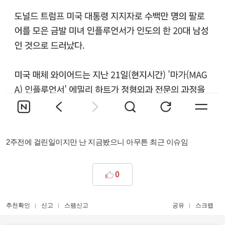
2주전에 걸린일이지만 난 지금봤으니 아무튼 최근 이슈임
0
추천확인
신고
스팸신고
공유
스크랩