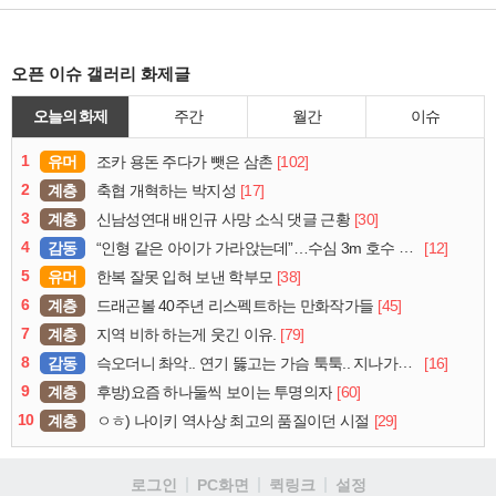
오픈 이슈 갤러리 화제글
오늘의 화제
주간
월간
이슈
1
유머
[102]
조카 용돈 주다가 뺏은 삼촌
2
계층
[17]
축협 개혁하는 박지성
3
계층
[30]
신남성연대 배인규 사망 소식 댓글 근황
4
감동
[12]
“인형 같은 아이가 가라앉는데”…수심 3m 호수 뛰어든 60대 의인
5
유머
[38]
한복 잘못 입혀 보낸 학부모
6
계층
[45]
드래곤볼 40주년 리스펙트하는 만화작가들
7
계층
[79]
지역 비하 하는게 웃긴 이유.
8
감동
[16]
슥오더니 촤악.. 연기 뚫고는 가슴 툭툭.. 지나가던 아재의 정체
9
계층
[60]
후방)요즘 하나둘씩 보이는 투명의자
10
계층
[29]
ㅇㅎ) 나이키 역사상 최고의 품질이던 시절
로그인
PC화면
퀵링크
설정