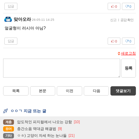
답글
0
0
맞아오라
26-05-11 14:25
신고
|
공감 확인
얼굴형이 러시아 아님?
답글
0
0
새로고침
등록
목록
본문
이전
다음
댓글보기
ㅇㅇㄱ 지금 뜨는 글
압도적인 피지컬에서 나오는 강함
[10]
계층
층간소음 역대급 해결법
[9]
유머
ㅇㅎ) 고양이 자세 하는 눈나들
[21]
기타