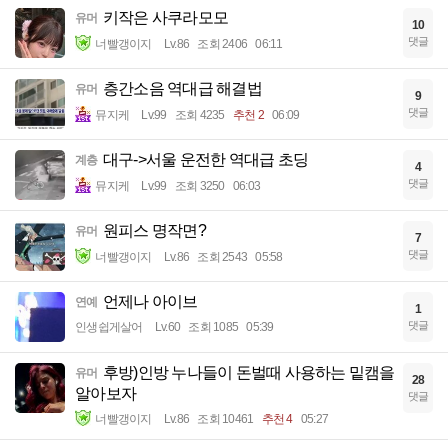
키작은 사쿠라모모
유머
10
댓글
너빨갱이지
Lv.86
조회 2406
06:11
층간소음 역대급 해결법
유머
9
댓글
뮤지케
Lv.99
조회 4235
추천 2
06:09
대구->서울 운전한 역대급 초딩
계층
4
댓글
뮤지케
Lv.99
조회 3250
06:03
원피스 명작면?
유머
7
댓글
너빨갱이지
Lv.86
조회 2543
05:58
언제나 아이브
연예
1
댓글
인생쉽게살어
Lv.60
조회 1085
05:39
후방)인방 누나들이 돈벌때 사용하는 밑캠을
유머
28
알아보자
댓글
너빨갱이지
Lv.86
조회 10461
추천 4
05:27