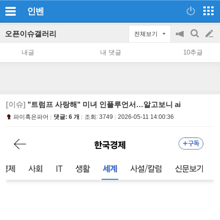
인벤
오픈이슈갤러리
전체보기
공
검
글
지
색
내글
내 댓글
10추글
on/off
쓰
기
[이슈]
"트럼프 사랑해" 미녀 인플루언서…알고보니 ai
파이혹은파어
댓글: 6 개
조회:
3749
2026-05-11 14:00:36