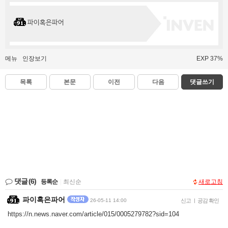
파이혹은파어
메뉴
인장보기
EXP 37%
목록
본문
이전
다음
댓글쓰기
댓글
(6)
등록순
|
최신순
새로고침
파이혹은파어
26-05-11 14:00
신고
|
공감 확인
https://n.news.naver.com/article/015/0005279782?sid=104