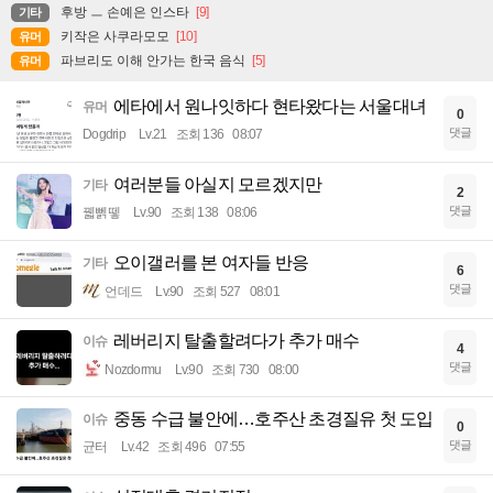
후방 ㅡ 손예은 인스타
[9]
기타
키작은 사쿠라모모
[10]
유머
파브리도 이해 안가는 한국 음식
[5]
유머
에타에서 원나잇하다 현타왔다는 서울대녀
유머
0
댓글
Dogdrip
Lv.21
조회 136
08:07
여러분들 아실지 모르겠지만
기타
2
댓글
꿻뻵뗗
Lv.90
조회 138
08:06
오이갤러를 본 여자들 반응
기타
6
댓글
언데드
Lv.90
조회 527
08:01
레버리지 탈출할려다가 추가 매수
이슈
4
댓글
Nozdormu
Lv.90
조회 730
08:00
중동 수급 불안에…호주산 초경질유 첫 도입
이슈
0
댓글
균터
Lv.42
조회 496
07:55