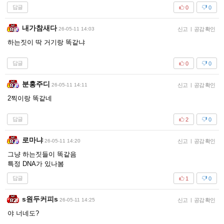
답글
0
0
내가참새다
26-05-11 14:03
신고
|
공감 확인
하는짓이 딱 거기랑 똑같냐
답글
0
0
분홍주디
26-05-11 14:11
신고
|
공감 확인
2찍이랑 똑같네
답글
2
0
로마냐
26-05-11 14:20
신고
|
공감 확인
그냥 하는짓들이 똑같음
특정 DNA가 있나봄
답글
1
0
s원두커피s
26-05-11 14:25
신고
|
공감 확인
야 너네도?