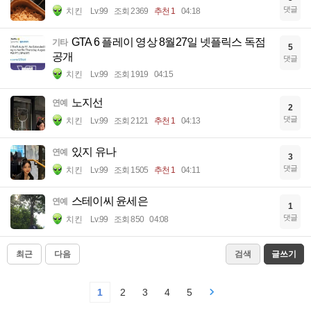
댓글
치킨
Lv.99
조회 2369
추천 1
04:18
GTA 6 플레이 영상 8월27일 넷플릭스 독점
기타
5
공개
댓글
치킨
Lv.99
조회 1919
04:15
노지선
연예
2
댓글
치킨
Lv.99
조회 2121
추천 1
04:13
있지 유나
연예
3
댓글
치킨
Lv.99
조회 1505
추천 1
04:11
스테이씨 윤세은
연예
1
댓글
치킨
Lv.99
조회 850
04:08
최근
다음
검색
글쓰기
1
2
3
4
5