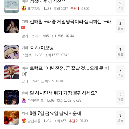
성접대후 경기전적
이슈
9
댓글
왜구김당
Lv.73
조회 1627
추천 1
07:50
신해철노래중 제일명곡이라 생각하는 노래
기타
2
댓글
알카드소마
Lv.85
조회 506
07:44
ㅇㅎ) 미오탱
기타
7
댓글
스팀팩
Lv.88
조회 1677
07:42
트럼프 "이란 전쟁, 곧 끝날 것…오래 못 버
이슈
7
텨"
댓글
균터
Lv.42
조회 915
07:40
일 하시면서 뭐가 가장 불편하세요?
유머
2
댓글
파아랑망토
Lv.68
조회 1062
07:39
8월 7일 금요일 날씨 + 운세
지식
3
댓글
달섭지롱
Lv.94
조회 457
추천 2
07:39