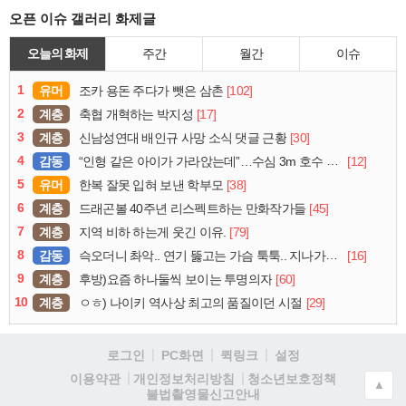
오픈 이슈 갤러리 화제글
오늘의 화제
주간
월간
이슈
1
유머
[102]
조카 용돈 주다가 뺏은 삼촌
2
계층
[17]
축협 개혁하는 박지성
3
계층
[30]
신남성연대 배인규 사망 소식 댓글 근황
4
감동
[12]
“인형 같은 아이가 가라앉는데”…수심 3m 호수 뛰어든 60대 의인
5
유머
[38]
한복 잘못 입혀 보낸 학부모
6
계층
[45]
드래곤볼 40주년 리스펙트하는 만화작가들
7
계층
[79]
지역 비하 하는게 웃긴 이유.
8
감동
[16]
슥오더니 촤악.. 연기 뚫고는 가슴 툭툭.. 지나가던 아재의 정체
9
계층
[60]
후방)요즘 하나둘씩 보이는 투명의자
10
계층
[29]
ㅇㅎ) 나이키 역사상 최고의 품질이던 시절
로그인
PC화면
퀵링크
설정
청소년보호정책
이용약관
개인정보처리방침
▲
불법촬영물신고안내