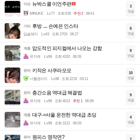
뉴박스쿨 이언주편
이슈
3
댓글
MINUKE
Lv.77
조회 930
추천 2
06:41
후방 ㅡ 손예은 인스타
기타
8
댓글
입술돼지
Lv.43
조회 2703
06:27
압도적인 피지컬에서 나오는 강함
계층
9
댓글
뮤지케
Lv.99
조회 4332
06:26
키작은 사쿠라모모
유머
10
댓글
너빨갱이지
Lv.86
조회 2232
06:11
층간소음 역대급 해결법
유머
9
댓글
뮤지케
Lv.99
조회 4013
추천 1
06:09
대구->서울 운전한 역대급 초딩
계층
4
댓글
뮤지케
Lv.99
조회 3121
06:03
원피스 명작면?
유머
7