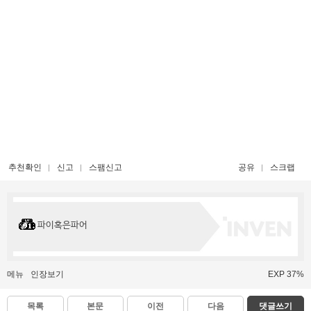
추천확인
신고
스팸신고
공유
스크랩
파이혹은파어
메뉴
인장보기
EXP 37%
목록
본문
이전
다음
댓글쓰기