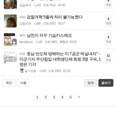
9
댓글
입술돼지
Lv.43
조회 5511
03:48
검찰개혁 5월에 처리 불가능했다
이슈
4
댓글
강철의매
Lv.86
조회 2652
03:37
남친이 자꾸 기습키스해요
유머
4
댓글
Neuhauus
Lv.20
조회 4452
추천 1
03:02
호남 반도체 방해하는 미 7공군 박살내자”···
이슈
11
미군기지 무단침입 대학생단체 회원 3명 구속, 1
댓글
명은 기각
슬기로움
Lv.92
조회 2065
02:20
최근
다음
검색
글쓰기
1
2
3
4
5