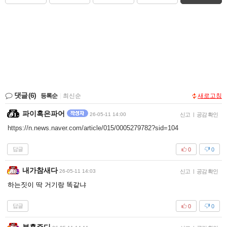
댓글
(6)
등록순
|
최신순
새로고침
파이혹은파어
26-05-11 14:00
신고
|
공감 확인
https://n.news.naver.com/article/015/0005279782?sid=104
답글
0
0
내가참새다
26-05-11 14:03
신고
|
공감 확인
하는짓이 딱 거기랑 똑같냐
답글
0
0