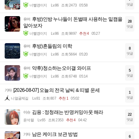
댓글
너빨갱이지
Lv.86
조회 2473
05:58
후방)인방 누나들이 돈벌때 사용하는 밑캠을
유머
28
알아보자
댓글
너빨갱이지
Lv.86
조회 9897
추천 4
05:27
후방)흔들림의 미학
유머
8
댓글
너빨갱이지
Lv.86
조회 5664
05:20
약후)청소하는오이갤 와이프
유머
5
댓글
너빨갱이지
Lv.86
조회 6748
05:14
[2026-08-07] 오늘의 전국 날씨 & 띠별 운세
기타
1
댓글
니얼굴제길
Lv.81
조회 807
추천 1
05:02
김용 : 정청래는 반명커밍아웃 해라
이슈
22
댓글
윤석렬
Lv.65
조회 2353
추천 4
04:42
남은 케이크 보관 방법
기타
6