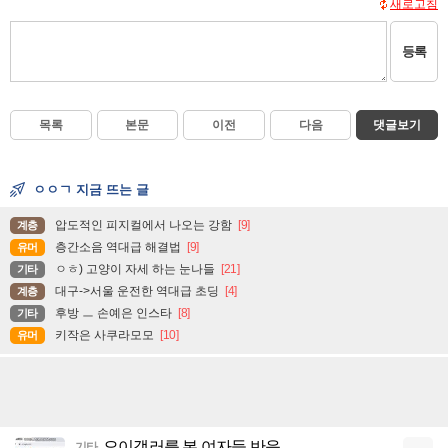
새로고침
등록
목록
본문
이전
다음
댓글보기
ㅇㅇㄱ 지금 뜨는 글
압도적인 피지컬에서 나오는 강함
[9]
계층
층간소음 역대급 해결법
[9]
유머
ㅇㅎ) 고양이 자세 하는 눈나들
[21]
기타
대구->서울 운전한 역대급 초딩
[4]
계층
후방 ㅡ 손예은 인스타
[8]
기타
키작은 사쿠라모모
[10]
유머
오이갤러를 본 여자들 반응
기타