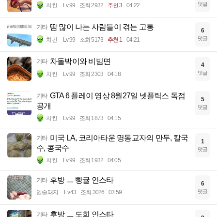
댓글
치킨
Lv.99
조회 2932
추천 3
04:22
땀 많이 나는 사람들이 겪는 고통
기타
6
댓글
치킨
Lv.99
조회 5173
추천 1
04:21
차돌박이와 비빔면
기타
4
댓글
치킨
Lv.99
조회 2303
04:18
GTA 6 플레이 영상 8월27일 넷플릭스 독점
기타
5
공개
댓글
치킨
Lv.99
조회 1873
04:15
미국 LA, 코리아타운 명동교자의 만두, 칼국
기타
1
수, 콩국수
댓글
치킨
Lv.99
조회 1932
04:05
후방 ㅡ 빵귤 인스타
기타
6
댓글
입술돼지
Lv.43
조회 3026
03:59
후방 ㅡ 도희 인스타
기타