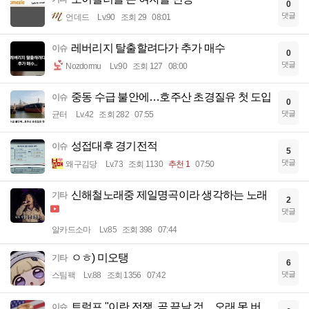
0
댓글
언데드
Lv.90
조회 29
08:01
레버리지 탈출할려다가 추가 매수
이슈
0
댓글
Nozdormu
Lv.90
조회 127
08:00
중동 수급 불안에…호주산 초경질유 첫 도입
이슈
0
댓글
균터
Lv.42
조회 282
07:55
성접대후 경기전적
이슈
5
댓글
왜구김당
Lv.73
조회 1130
추천 1
07:50
신해철노래중 제일명곡이라 생각하는 노래
기타
2
댓글
알카드소마
Lv.85
조회 398
07:44
ㅇㅎ) 미오탱
기타
6
댓글
스팀팩
Lv.88
조회 1356
07:42
트럼프 "이란 전쟁, 곧 끝날 것…오래 못 버
이슈