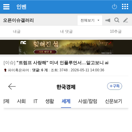
인벤
오픈이슈갤러리
전체보기
공
검
글
지
색
내글
내 댓글
10추글
on/off
쓰
기
[이슈]
"트럼프 사랑해" 미녀 인플루언서…알고보니 ai
파이혹은파어
댓글: 6 개
조회:
3748
2026-05-11 14:00:36