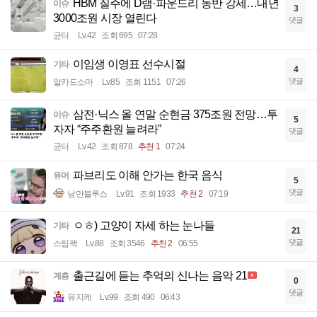
HBM 질주에 D램·파운드리 동반 강세…내년
이슈
3
3000조원 시장 열린다
댓글
균터
Lv.42
조회 695
07:28
이임생 이영표 선수시절
기타
4
댓글
알카드소마
Lv.85
조회 1151
07:26
삼전·닉스 올 연말 순현금 375조원 전망…투
이슈
5
자자 “주주환원 늘려라”
댓글
균터
Lv.42
조회 878
추천 1
07:24
파브리도 이해 안가는 한국 음식
유머
5
댓글
낭만블루스
Lv.91
조회 1933
추천 2
07:19
ㅇㅎ) 고양이 자세 하는 눈나들
기타
21
댓글
스팀팩
Lv.88
조회 3546
추천 2
06:55
출근길에 듣는 추억의 신나는 음악 21
계층
0
댓글
뮤지케
Lv.99
조회 490
06:43