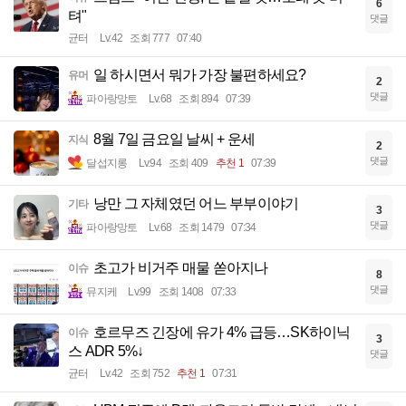
6
텨"
댓글
균터
Lv.42
조회 777
07:40
일 하시면서 뭐가 가장 불편하세요?
유머
2
댓글
파아랑망토
Lv.68
조회 894
07:39
8월 7일 금요일 날씨 + 운세
지식
2
댓글
달섭지롱
Lv.94
조회 409
추천 1
07:39
낭만 그 자체였던 어느 부부이야기
기타
3
댓글
파아랑망토
Lv.68
조회 1479
07:34
초고가 비거주 매물 쏟아지나
이슈
8
댓글
뮤지케
Lv.99
조회 1408
07:33
호르무즈 긴장에 유가 4% 급등…SK하이닉
이슈
3
스 ADR 5%↓
댓글
균터
Lv.42
조회 752
추천 1
07:31