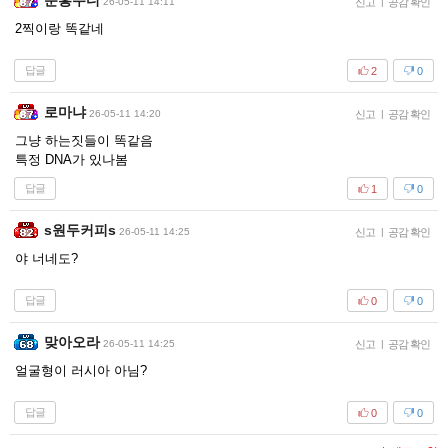
분홍주디
26-05-11 14:11
신고
|
공감 확인
2찍이랑 똑같네
답글
2
0
로마냐
26-05-11 14:20
신고
|
공감 확인
그냥 하는짓들이 똑같음
특정 DNA가 있나봄
답글
1
0
s원두커피s
26-05-11 14:25
신고
|
공감 확인
야 너네도?
답글
0
0
맞아오라
26-05-11 14:25
신고
|
공감 확인
얼굴형이 러시아 아님?
답글
0
0