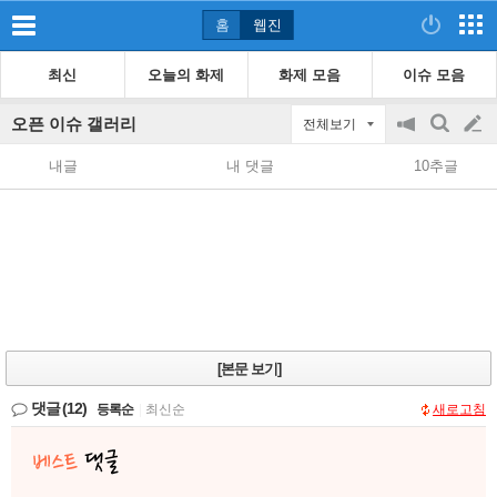
홈
웹진
최신
오늘의 화제
화제 모음
이슈 모음
오픈 이슈 갤러리
전체보기
공
검
글
지
색
내글
내 댓글
10추글
on/off
쓰
기
[본문 보기]
댓글
(12)
등록순
|
최신순
새로고침