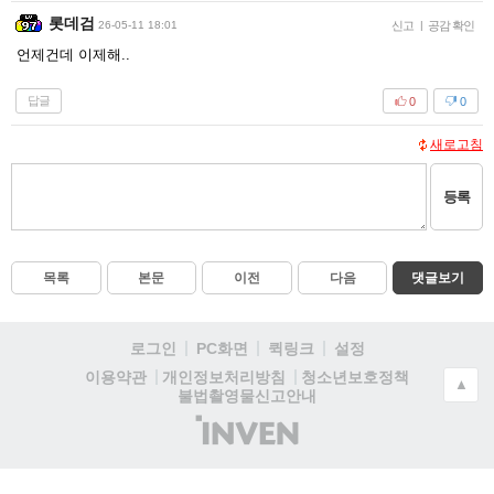
롯데검
26-05-11 18:01
신고
|
공감 확인
언제건데 이제해..
답글
0
0
새로고침
등록
목록
본문
이전
다음
댓글보기
로그인
PC화면
퀵링크
설정
청소년보호정책
이용약관
개인정보처리방침
▲
불법촬영물신고안내
(주)
인
벤