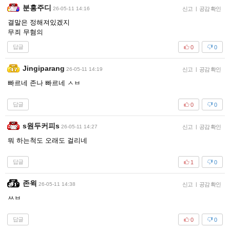
분홍주디
26-05-11 14:16
신고
|
공감 확인
결말은 정해져있겠지
무죄 무혐의
답글
0
0
Jingiparang
26-05-11 14:19
신고
|
공감 확인
빠르네 존나 빠르네 ㅅㅂ
답글
0
0
s원두커피s
26-05-11 14:27
신고
|
공감 확인
뭐 하는척도 오래도 걸리네
답글
1
0
존윅
26-05-11 14:38
신고
|
공감 확인
ㅆㅂ
답글
0
0