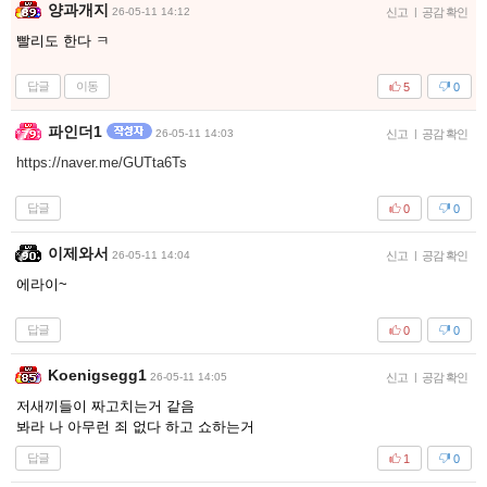
양과개지
26-05-11 14:12
신고
|
공감 확인
빨리도 한다 ㅋ
답글
이동
5
0
파인더1
26-05-11 14:03
신고
|
공감 확인
https://naver.me/GUTta6Ts
답글
0
0
이제와서
26-05-11 14:04
신고
|
공감 확인
에라이~
답글
0
0
Koenigsegg1
26-05-11 14:05
신고
|
공감 확인
저새끼들이 짜고치는거 같음
봐라 나 아무런 죄 없다 하고 쇼하는거
답글
1
0