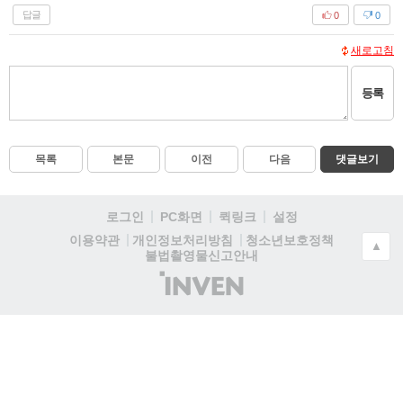
답글
0
0
새로고침
등록
목록
본문
이전
다음
댓글보기
로그인
PC화면
퀵링크
설정
청소년보호정책
이용약관
개인정보처리방침
▲
불법촬영물신고안내
(주)
인
벤