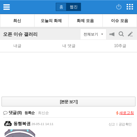
홈
웹진
최신
오늘의 화제
화제 모음
이슈 모음
오픈 이슈 갤러리
전체보기
공
검
글
지
색
내글
내 댓글
10추글
on/off
쓰
기
[본문 보기]
댓글
(8)
등록순
|
최신순
새로고침
동행복권
26-05-11 14:11
신고
|
공감 확인