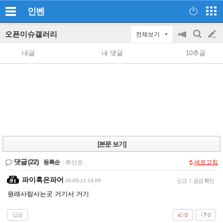
인벤
오픈이슈갤러리
전체보기
공
검
글
지
색
내글
내 댓글
10추글
on/off
쓰
기
[본문 보기]
댓글
(22)
등록순
|
최신순
새로고침
파이혹은파어
26-05-11 14:09
신고
|
공감 확인
원래사람사는곳 거기서 거기
답글
0
0