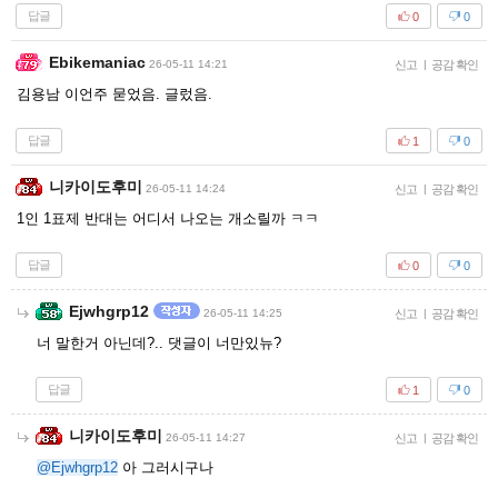
답글
0
0
Ebikemaniac
26-05-11 14:21
신고
|
공감 확인
김용남 이언주 묻었음. 글렀음.
답글
1
0
니카이도후미
26-05-11 14:24
신고
|
공감 확인
1인 1표제 반대는 어디서 나오는 개소릴까 ㅋㅋ
답글
0
0
Ejwhgrp12
26-05-11 14:25
신고
|
공감 확인
너 말한거 아닌데?.. 댓글이 너만있뉴?
답글
1
0
니카이도후미
26-05-11 14:27
신고
|
공감 확인
@Ejwhgrp12
아 그러시구나