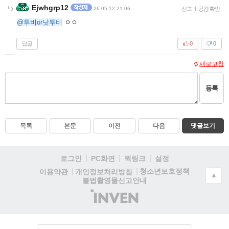
Ejwhgrp12
26-05-12 21:06
신고
|
공감 확인
@투비or낫투비
ㅇㅇ
답글
0
0
새로고침
등록
목록
본문
이전
다음
댓글보기
로그인
PC화면
퀵링크
설정
청소년보호정책
이용약관
개인정보처리방침
▲
불법촬영물신고안내
(주)
인
벤