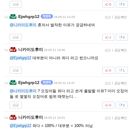
답글
0
0
Ejwhgrp12
26-05-11 14:29
신고
|
공감 확인
@니카이도후미
혼자서 발작한 이유가 궁금하네여
답글
1
0
니카이도후미
26-05-11 14:46
신고
|
공감 확인
@Ejwhgrp12
대부분이 아니라 죄다 라고 썼으니까요
답글
0
1
Ejwhgrp12
26-05-11 14:47
신고
|
공감 확인
@니카이도후미
? 오징어들 죄다 라고 쓴게 풀발할 이유? 이미 오징어
들 로 몇몇의 오징어로 범위 때렷는디…
답글
0
0
니카이도후미
26-05-11 14:51
신고
|
공감 확인
@Ejwhgrp12
죄다 = 100% / 대부분 = 100% 아님