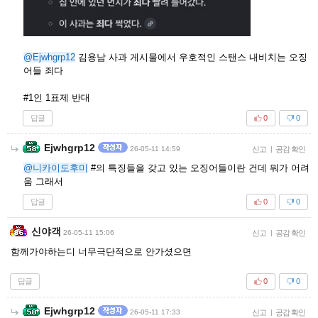
@Ejwhgrp12
김용남 사과 게시물에서 우호적인 스탠스 내비치는 오징
어들 죄다
#1인 1표제 반대
답글
0
0
Ejwhgrp12
26-05-11 14:59
신고
|
공감 확인
@니카이도후미
#의 특징들을 갖고 있는 오징어들이란 건데 뭐가 어려
움 그래서
답글
0
0
신야객
26-05-11 15:06
신고
|
공감 확인
함께가야하는디 너무극단적으로 안가셨으면
답글
0
0
Ejwhgrp12
26-05-11 17:33
신고
|
공감 확인