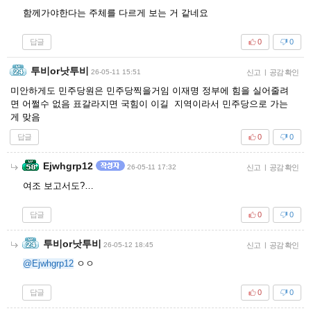
함께가야한다는 주체를 다르게 보는 거 같네요
답글
0
0
투비or낫투비
26-05-11 15:51
신고
|
공감 확인
미안하게도 민주당원은 민주당찍을거임 이재명 정부에 힘을 실어줄려
면 어쩔수 없음 표갈라지면 국힘이 이길 지역이라서 민주당으로 가는
게 맞음
답글
0
0
Ejwhgrp12
26-05-11 17:32
신고
|
공감 확인
여조 보고서도?…
답글
0
0
투비or낫투비
26-05-12 18:45
신고
|
공감 확인
@Ejwhgrp12
ㅇㅇ
답글
0
0