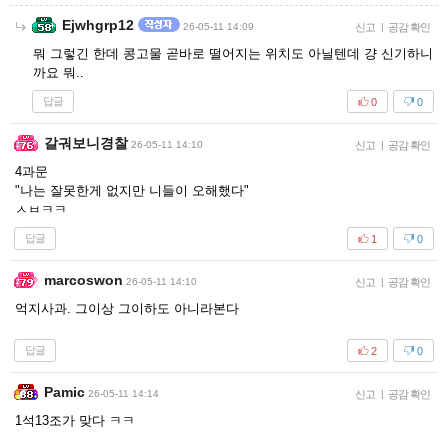
Ejwhgrp12
26-05-11 14:09
신고
|
공감 확인
뭐 그렇긴 한데 콩고물 곧바로 떨어지는 위치도 아닐텐데 걍 신기하니
까요 뭐..
답글
0
0
갈궈보니경찰
26-05-11 14:10
신고
|
공감 확인
4과문
"나는 잘못한게 없지만 니들이 오해했다"
ㅅㅂㅋㅋ
답글
1
0
marcoswon
26-05-11 14:10
신고
|
공감 확인
억지사과. 그이상 그이하도 아니라본다
답글
2
0
Pamic
26-05-11 14:14
신고
|
공감 확인
1석13조가 맞다 ㅋㅋ