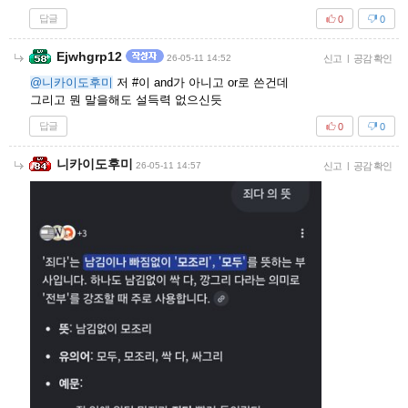
답글
0
0
Ejwhgrp12
26-05-11 14:52
신고
|
공감 확인
@니카이도후미
저 #이 and가 아니고 or로 쓴건데
그리고 뭔 말을해도 설득력 없으신듯
답글
0
0
니카이도후미
26-05-11 14:57
신고
|
공감 확인