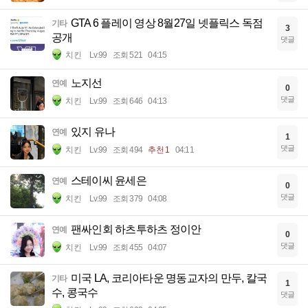
GTA 6 플레이 영상 8월27일 넷플릭스 독점
기타
3
공개
댓글
치킨
Lv.99
조회 521
04:15
노지선
연예
0
댓글
치킨
Lv.99
조회 646
04:13
있지 유나
연예
1
댓글
치킨
Lv.99
조회 494
추천 1
04:11
스테이씨 윤세은
연예
0
댓글
치킨
Lv.99
조회 379
04:08
팬싸인회 하츠투하츠 정이안
연예
0
댓글
치킨
Lv.99
조회 455
04:07
미국 LA, 코리아타운 명동교자의 만두, 칼국
기타
1
수, 콩국수
댓글