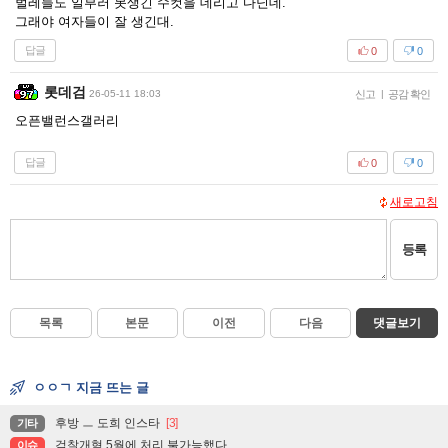
벌레들도 일부러 못생긴 수컷을 데리고 다닌데.
그래야 여자들이 잘 생긴대.
답글
0
0
롯데검
26-05-11 18:03
신고
|
공감 확인
오픈밸런스갤러리
답글
0
0
새로고침
등록
목록
본문
이전
다음
댓글보기
ㅇㅇㄱ 지금 뜨는 글
후방 ㅡ 도희 인스타
[3]
기타
검찰개혁 5월에 처리 불가능했다
이슈