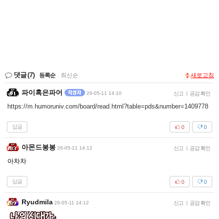
댓글
(7)
등록순
|
최신순
새로고침
파이혹은파어
26-05-11 14:10
신고
|
공감 확인
https://m.humoruniv.com/board/read.html?table=pds&number=1409778
답글
0
0
아몬드봉봉
26-05-11 14:12
신고
|
공감 확인
아차차
답글
0
0
Ryudmila
26-05-11 14:12
신고
|
공감 확인