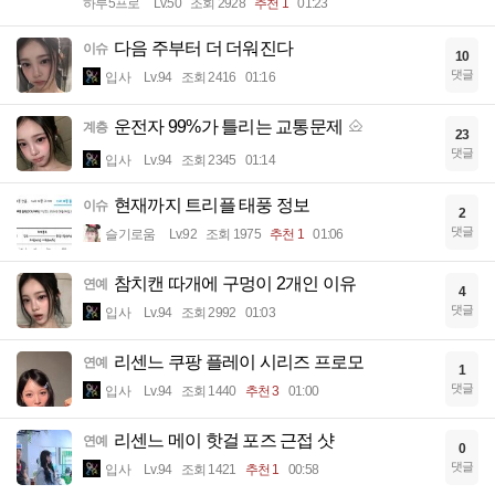
하루5프로
Lv.50
조회 2928
추천 1
01:23
다음 주부터 더 더워진다
이슈
10
댓글
입사
Lv.94
조회 2416
01:16
운전자 99%가 틀리는 교통문제
계층
23
댓글
입사
Lv.94
조회 2345
01:14
현재까지 트리플 태풍 정보
이슈
2
댓글
슬기로움
Lv.92
조회 1975
추천 1
01:06
참치캔 따개에 구멍이 2개인 이유
연예
4
댓글
입사
Lv.94
조회 2992
01:03
리센느 쿠팡 플레이 시리즈 프로모
연예
1
댓글
입사
Lv.94
조회 1440
추천 3
01:00
리센느 메이 핫걸 포즈 근접 샷
연예
0
댓글
입사
Lv.94
조회 1421
추천 1
00:58