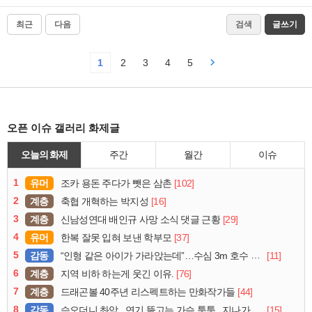
최근
다음
검색
글쓰기
1
2
3
4
5
오픈 이슈 갤러리 화제글
오늘의 화제
주간
월간
이슈
1
유머
[102]
조카 용돈 주다가 뺏은 삼촌
2
계층
[16]
축협 개혁하는 박지성
3
계층
[29]
신남성연대 배인규 사망 소식 댓글 근황
4
유머
[37]
한복 잘못 입혀 보낸 학부모
5
감동
[11]
“인형 같은 아이가 가라앉는데”…수심 3m 호수 뛰어든 60대 의인
6
계층
[76]
지역 비하 하는게 웃긴 이유.
7
계층
[44]
드래곤볼 40주년 리스펙트하는 만화작가들
8
감동
[15]
슥오더니 촤악.. 연기 뚫고는 가슴 툭툭.. 지나가던 아재의 정체