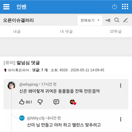
인벤
오픈이슈갤러리
전체보기
공
검
글
지
색
내글
내 댓글
10추글
on/off
쓰
기
[유머]
말넘심 댓글
파이혹은파어
댓글: 7 개
조회:
4026
2026-05-11 14:09:45