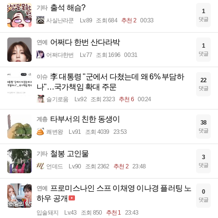
출석 해슴?
기타
1
댓글
사실난라쿤
Lv.89
조회 684
추천 2
00:33
어쩌다 한번 산다라박
연예
1
댓글
어쩌다한번
Lv.77
조회 1696
00:31
李 대통령 "군에서 다쳤는데 왜 6% 부담하
이슈
22
나"…국가책임 확대 주문
댓글
슬기로움
Lv.92
조회 2323
추천 6
00:24
타부서의 친한 동생이
계층
38
댓글
쾌변왕
Lv.91
조회 4039
23:53
철봉 고인물
기타
3
댓글
언데드
Lv.90
조회 2362
추천 2
23:48
프로미스나인 스프 이채영 이나경 플러팅 노
연예
0
하우 공개
댓글
입술돼지
Lv.43
조회 850
추천 1
23:43