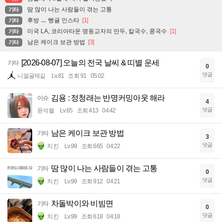
땀 많이 나는 사람들이 겪는 고통
기타
후방 ㅡ 빵귤 인스타
[1]
기타
미국 LA, 코리아타운 명동교자의 만두, 칼국수, 콩국수
[1]
기타
남은 케이크 보관 방법
[3]
기타
[2026-08-07] 오늘의 전국 날씨 & 띠별 운세
기타
0
댓글
니얼굴제길
Lv.81
조회 91
05:02
김용 : 정청래는 반명커밍아웃 해라
이슈
4
댓글
윤석렬
Lv.65
조회 413
04:42
남은 케이크 보관 방법
기타
3
댓글
치킨
Lv.99
조회 665
04:22
땀 많이 나는 사람들이 겪는 고통
기타
0
댓글
치킨
Lv.99
조회 912
04:21
차돌박이와 비빔면
기타
0
댓글
치킨
Lv.99
조회 618
04:18