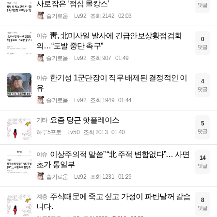
사로잡은 ‘점심 몰캉스’
댓글
슬기로움
Lv.92
조회 2142
02:03
靑, 北미사일 발사에 긴급안보상황점검회
이슈
0
의…“도발 중단 촉구”
댓글
슬기로움
Lv.92
조회 907
01:49
한기성 1군단장이 직무 배제된 결정적인 이
이슈
4
유
댓글
슬기로움
Lv.92
조회 1949
01:44
요즘 당근 핫플레이스
기타
5
댓글
하루5프로
Lv.50
조회 2013
01:40
이상주의적 말씀” “北 주적 변함없다”… 사면
이슈
14
초가 통일부
댓글
슬기로움
Lv.92
조회 1231
01:29
주식때문에 죽고 싶고 가정이 파탄날꺼 같습
계층
8
니다.
댓글