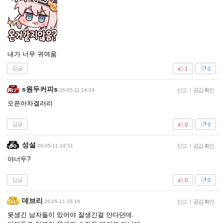
내가 너무 귀여움
답글
1
0
s원두커피s
26-05-11 14:24
신고
|
공감 확인
오픈아차겔러리
답글
0
0
성설
26-05-11 14:51
신고
|
공감 확인
야너두?
답글
0
0
데브리
26-05-11 15:16
신고
|
공감 확인
못생긴 남자들이 있어야 잘생긴걸 안다던데.