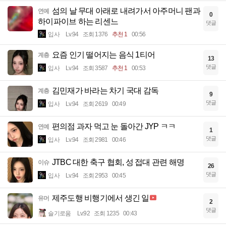
섬의 날 무대 아래로 내려가서 아주머니 팬과
연예
0
하이파이브 하는 리센느
댓글
입사
Lv.94
조회 1376
추천 1
00:56
요즘 인기 떨어지는 음식 1티어
계층
13
댓글
입사
Lv.94
조회 3587
추천 1
00:53
김민재가 바라는 차기 국대 감독
계층
9
댓글
입사
Lv.94
조회 2619
00:49
편의점 과자 먹고 눈 돌아간 JYP ㅋㅋ
연예
1
댓글
입사
Lv.94
조회 2981
00:46
JTBC 대한 축구 협회, 성 접대 관련 해명
이슈
26
댓글
입사
Lv.94
조회 2953
00:45
제주도행 비행기에서 생긴 일
유머
2
댓글
슬기로움
Lv.92
조회 1235
00:43