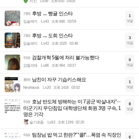
치킨
Lv.99
조회 693
04:05
후방 ㅡ 빵귤 인스타
기타
1
댓글
입술돼지
Lv.43
조회 846
03:59
후방 ㅡ 도희 인스타
기타
3
댓글
입술돼지
Lv.43
조회 1025
03:48
검찰개혁 5월에 처리 불가능했다
이슈
0
댓글
강철의매
Lv.86
조회 964
03:37
남친이 자꾸 기습키스해요
유머
1
댓글
Neuhauus
Lv.20
조회 1416
03:02
호남 반도체 방해하는 미 7공군 박살내자”···
이슈
8
미군기지 무단침입 대학생단체 회원 3명 구속, 1
댓글
명은 기각
슬기로움
Lv.92
조회 1199
02:20
팀장님 밥 먹고 한판?” “콜!”…폭염 속 직장인
이슈
6