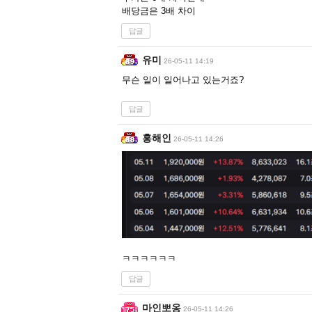
배당금은 3배 차이
답글
유미
26-05-11 14:19
무슨 일이 일어나고 있는거죠?
답글
홍해인
26-05-11 14:26
ㅋㅋㅋㅋㅋㅋ
답글
마인뽀옹
26-05-11 14:26