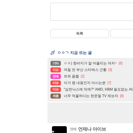
목록
ㅇㅇㄱ 지금 뜨는 글
ㅇㅎ) 청바지가 잘 어울리는 여자~
[6]
기타
며칠 전 부산 스타벅스 근황
[3]
이슈
쯔위 움짤
[2]
연예
이거 뭔 내용인지 아시는분
[7]
이슈
"삼전닉스에 악재?" AMD, HBM 필요없는 A
이슈
너무 억울하다는 한문철 TV 제보자
[8]
계층
언제나 아이브
연예