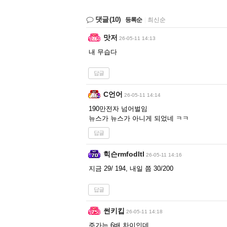
댓글
(10)
등록순
|
최신순
맛저
26-05-11 14:13
내 무습다
답글
C언어
26-05-11 14:14
190만전자 넘어벌임
뉴스가 뉴스가 아니게 되었네 ㅋㅋ
답글
힉슨rmfodltl
26-05-11 14:16
지금 29/ 194, 내일 쯤 30/200
답글
썬키킵
26-05-11 14:18
주가는 6배 차이인데