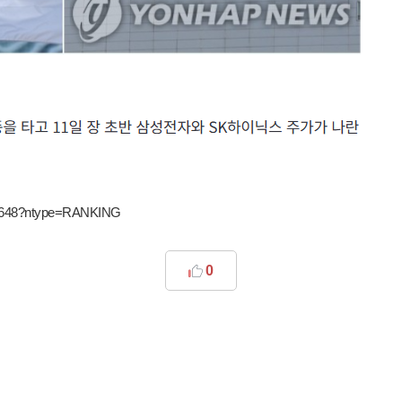
251648?ntype=RANKING
0