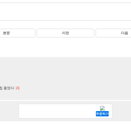
본문
이전
다음
I칩 품었다
[4]