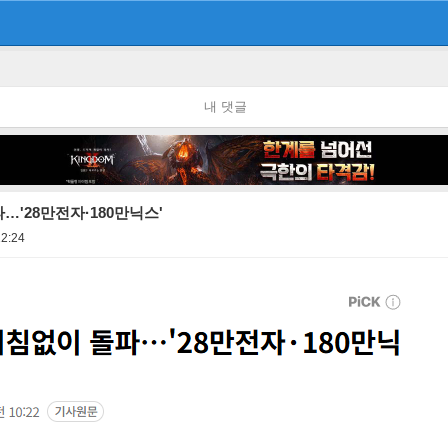
내 댓글
'28만전자·180만닉스'
12:24