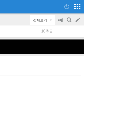
전체보기
공
검
글
지
색
10추글
on/off
쓰
기