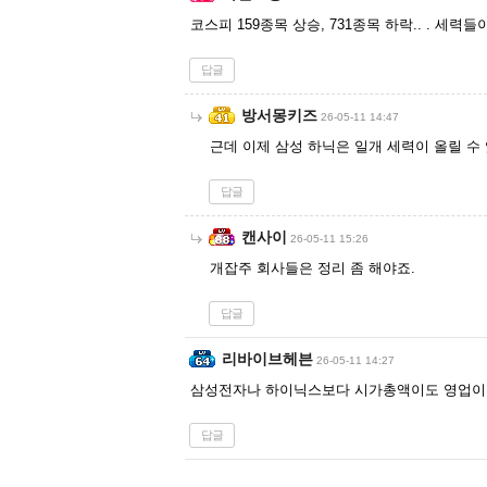
코스피 159종목 상승, 731종목 하락.. . 세
답글
방서몽키즈
26-05-11 14:47
근데 이제 삼성 하닉은 일개 세력이 올릴 수
답글
캔사이
26-05-11 15:26
개잡주 회사들은 정리 좀 해야죠.
답글
리바이브헤븐
26-05-11 14:27
삼성전자나 하이닉스보다 시가총액이도 영업이익
답글