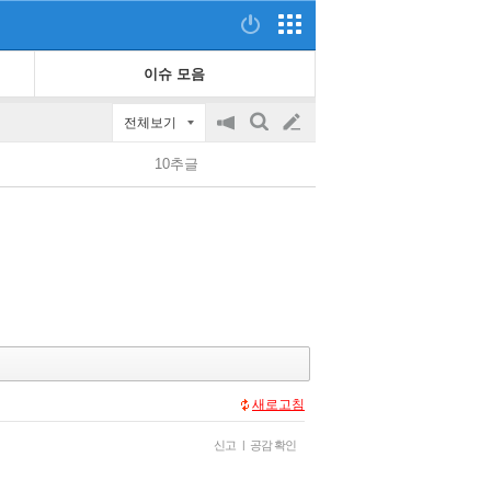
이슈 모음
전체보기
공
검
글
지
색
10추글
on/off
쓰
기
새로고침
신고
|
공감 확인