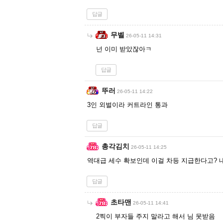
답글
무벨
26-05-11 14:31
넌 이미 받았잖아ㅋ
답글
뚜러
26-05-11 14:22
3인 외벌이라 커트라인 통과
답글
총각김치
26-05-11 14:25
역대급 세수 확보인데 이걸 차등 지급한다고? 
답글
초타맨
26-05-11 14:41
2찍이 부자들 주지 말라고 해서 님 못받음