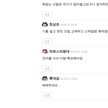
못받는 사람은 자기가 많이벌고있구나 생각하
답글
천상초
26-05-11 14:55
기름 넣고 엔진 오일 교체하고 스케일링 해야
답글
파로스의등대
26-05-11 15:04
건어물 사서 식량 확보해야징
답글
롯데검
26-05-11 18:40
애매하네요...
답글