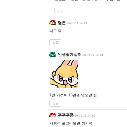
답글
탈론
26-05-11 14:19
나도 줘...
답글
인생쉽게살어
26-05-11 14:19
1인 가정이 13만원 넘으면 컷
답글
푸푸푸풍
26-05-11 14:22
사회적 로그아웃만 챙기넉