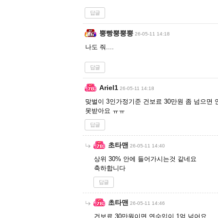
답글
뿡빵뿡뿡뿡
26-05-11 14:18
나도 줘....
답글
Ariel1
26-05-11 14:18
맞벌이 3인가정기준 건보료 30만원 좀 넘으면
못받아요 ㅠㅠ
답글
초타맨
26-05-11 14:40
상위 30% 안에 들어가시는것 같네요
축하합니다
답글
초타맨
26-05-11 14:46
건보료 30만원이면 연수입이 1억 넘어요