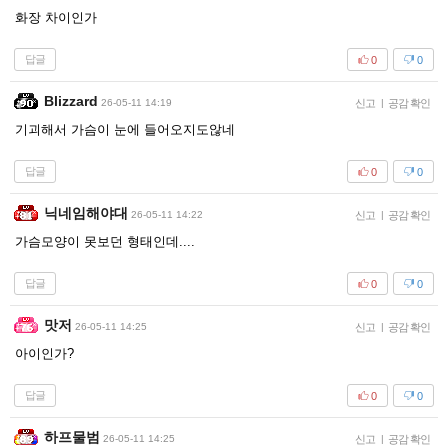
화장 차이인가
답글
0
0
Blizzard
26-05-11 14:19
신고
|
공감 확인
기괴해서 가슴이 눈에 들어오지도않네
답글
0
0
닉네임해야대
26-05-11 14:22
신고
|
공감 확인
가슴모양이 못보던 형태인데....
답글
0
0
맛저
26-05-11 14:25
신고
|
공감 확인
아이인가?
답글
0
0
하프물범
26-05-11 14:25
신고
|
공감 확인