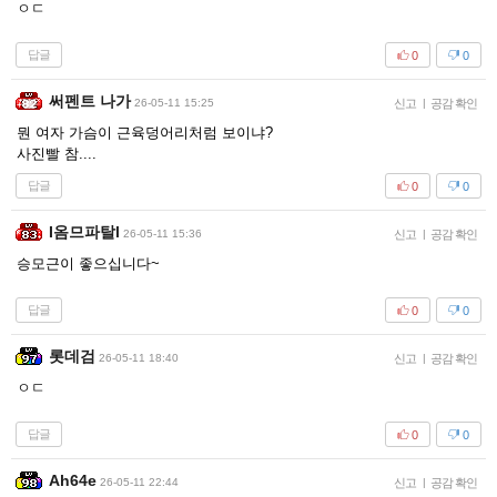
ㅇㄷ
답글
0
0
써펜트 나가
26-05-11 15:25
신고
|
공감 확인
뭔 여자 가슴이 근육덩어리처럼 보이냐?
사진빨 참....
답글
0
0
I옴므파탈l
26-05-11 15:36
신고
|
공감 확인
승모근이 좋으십니다~
답글
0
0
롯데검
26-05-11 18:40
신고
|
공감 확인
ㅇㄷ
답글
0
0
Ah64e
26-05-11 22:44
신고
|
공감 확인