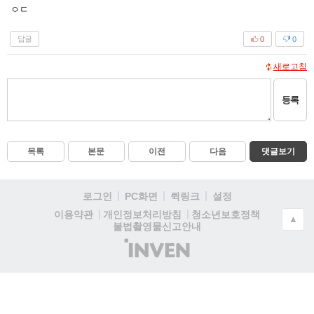
ㅇㄷ
답글
0
0
새로고침
등록
목록
본문
이전
다음
댓글보기
로그인
PC화면
퀵링크
설정
청소년보호정책
이용약관
개인정보처리방침
▲
불법촬영물신고안내
(주)
인
벤