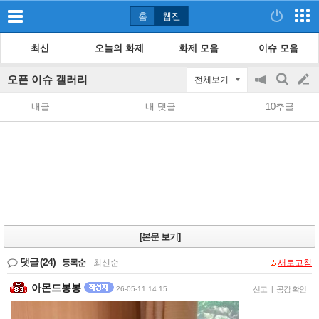
홈
웹진
최신
오늘의 화제
화제 모음
이슈 모음
오픈 이슈 갤러리
전체보기
공
검
글
지
색
내글
내 댓글
10추글
on/off
쓰
기
[본문 보기]
댓글
(24)
등록순
|
최신순
새로고침
아몬드봉봉
26-05-11 14:15
신고
|
공감 확인