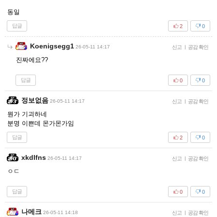
동일
답글
2
0
Koenigsegg1
26-05-11 14:17
신고
|
공감 확인
진짜에요??
답글
0
0
정보없음
26-05-11 14:17
신고
|
공감 확인
뭔가 기괴하네
분명 이쁜데 몬가몬가임
답글
2
0
xkdlfns
26-05-11 14:17
신고
|
공감 확인
ㅇㄷ
답글
0
0
나메크
26-05-11 14:18
신고
|
공감 확인