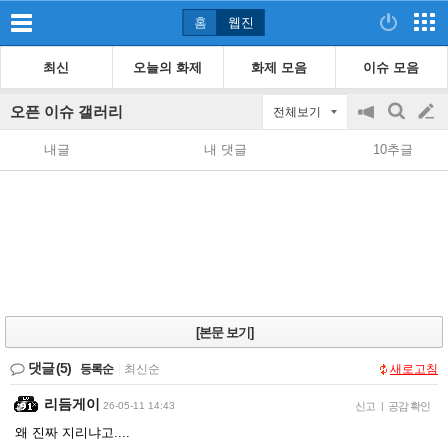
홈
웹진
최신
오늘의 화제
화제 모음
이슈 모음
오픈 이슈 갤러리
전체보기
공
검
글
지
색
내글
내 댓글
10추글
on/off
쓰
기
[본문 보기]
댓글
(5)
등록순
|
최신순
새로고침
리듬게이
26-05-11 14:43
신고
|
공감 확인
왜 진짜 지리냐고....