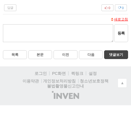
답글
0
0
새로고침
등록
목록
본문
이전
다음
댓글보기
로그인
PC화면
퀵링크
설정
청소년보호정책
이용약관
개인정보처리방침
▲
불법촬영물신고안내
(주)
인
벤