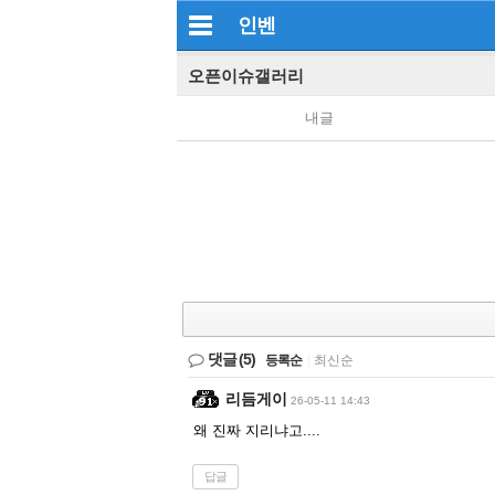
인벤
오픈이슈갤러리
내글
댓글
(5)
등록순
|
최신순
리듬게이
26-05-11 14:43
왜 진짜 지리냐고....
답글