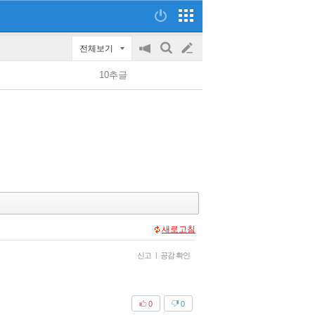
전체보기
공
검
글
지
색
10추글
on/off
쓰
기
새로고침
신고
|
공감 확인
0
0