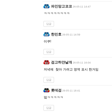
파인망고코코
26-05-11 14:47
ㅋㅋㅋㅋㅋㅋㅋㅋ
답글
한민호
26-05-11 14:59
이쿠!
답글
검고하얀날개
26-05-11 16:04
저녁에 찾아 가려고 영역 표시 한거임
답글
롯데검
26-05-11 18:41
엌ㅋㅋㅋㅋㅋ
답글