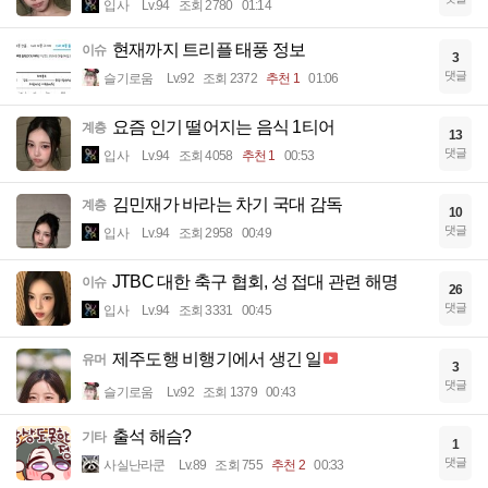
입사
Lv.94
조회 2780
01:14
현재까지 트리플 태풍 정보
이슈
3
댓글
슬기로움
Lv.92
조회 2372
추천 1
01:06
요즘 인기 떨어지는 음식 1티어
계층
13
댓글
입사
Lv.94
조회 4058
추천 1
00:53
김민재가 바라는 차기 국대 감독
계층
10
댓글
입사
Lv.94
조회 2958
00:49
JTBC 대한 축구 협회, 성 접대 관련 해명
이슈
26
댓글
입사
Lv.94
조회 3331
00:45
제주도행 비행기에서 생긴 일
유머
3
댓글
슬기로움
Lv.92
조회 1379
00:43
출석 해슴?
기타
1
댓글
사실난라쿤
Lv.89
조회 755
추천 2
00:33