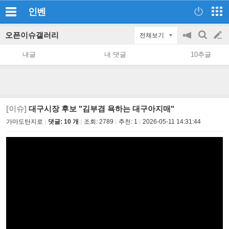
인벤
오픈이슈갤러리
전체보기
공
검
글
지
색
내글
내 댓글
10추글
on/off
쓰
기
[이슈]
대구시장 후보 "김부겸 욕하는 대구아지매"
가마도탄지로
댓글: 10 개
조회:
2789
추천:
1
2026-05-11 14:31:44