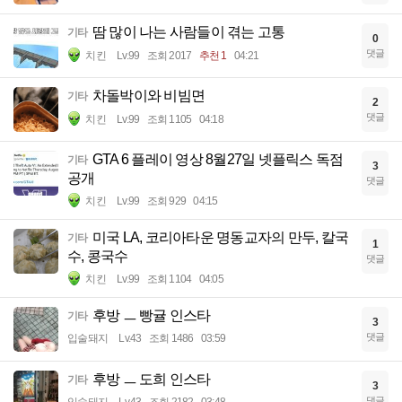
땀 많이 나는 사람들이 겪는 고통
기타
0
댓글
치킨
Lv.99
조회 2017
추천 1
04:21
차돌박이와 비빔면
기타
2
댓글
치킨
Lv.99
조회 1105
04:18
GTA 6 플레이 영상 8월27일 넷플릭스 독점
기타
3
공개
댓글
치킨
Lv.99
조회 929
04:15
미국 LA, 코리아타운 명동교자의 만두, 칼국
기타
1
수, 콩국수
댓글
치킨
Lv.99
조회 1104
04:05
후방 ㅡ 빵귤 인스타
기타
3
댓글
입술돼지
Lv.43
조회 1486
03:59
후방 ㅡ 도희 인스타
기타
3
댓글