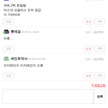
개독 2찍 현질템
마스크 선글라스 모자 장갑
다 가려버려
답글
0
0
롯데검
26-05-11 18:43
신고
|
공감 확인
어휴....
답글
0
0
세인트악사
26-05-12 01:06
신고
|
공감 확인
아지매인지 이지매인지 으휴
답글
0
0
새로고침
등록