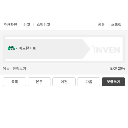
추천확인
신고
스팸신고
공유
스크랩
가마도탄지로
메뉴
인장보기
EXP 20%
목록
본문
이전
다음
댓글쓰기