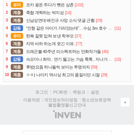
1
유머
[102]
조카 용돈 주다가 뺏은 삼촌
2
계층
[16]
축협 개혁하는 박지성
3
계층
[29]
신남성연대 배인규 사망 소식 댓글 근황
4
감동
[11]
“인형 같은 아이가 가라앉는데”…수심 3m 호수 뛰어든 60대 의인
5
유머
[37]
한복 잘못 입혀 보낸 학부모
6
계층
[77]
지역 비하 하는게 웃긴 이유.
7
계층
[45]
드래곤볼 40주년 리스펙트하는 만화작가들
8
감동
[15]
슥오더니 촤악.. 연기 뚫고는 가슴 툭툭.. 지나가던 아재의 정체
9
계층
[59]
후방)요즘 하나둘씩 보이는 투명의자
10
계층
[29]
ㅇㅎ) 나이키 역사상 최고의 품질이던 시절
로그인
PC화면
퀵링크
설정
청소년보호정책
이용약관
개인정보처리방침
▲
불법촬영물신고안내
(주)
인
벤