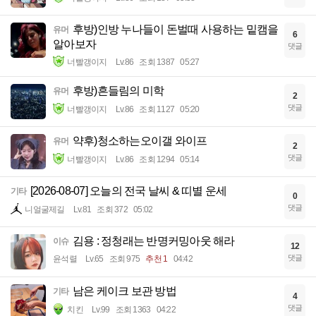
후방)인방 누나들이 돈벌때 사용하는 밑캠을
유머
6
알아보자
댓글
너빨갱이지
Lv.86
조회 1387
05:27
후방)흔들림의 미학
유머
2
댓글
너빨갱이지
Lv.86
조회 1127
05:20
약후)청소하는오이갤 와이프
유머
2
댓글
너빨갱이지
Lv.86
조회 1294
05:14
[2026-08-07] 오늘의 전국 날씨 & 띠별 운세
기타
0
댓글
니얼굴제길
Lv.81
조회 372
05:02
김용 : 정청래는 반명커밍아웃 해라
이슈
12
댓글
윤석렬
Lv.65
조회 975
추천 1
04:42
남은 케이크 보관 방법
기타
4
댓글
치킨
Lv.99
조회 1363
04:22