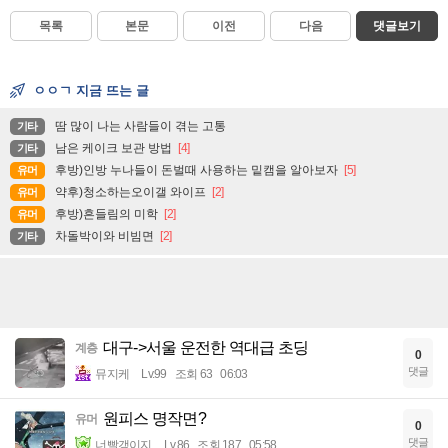
목록
본문
이전
다음
댓글보기
ㅇㅇㄱ 지금 뜨는 글
땀 많이 나는 사람들이 겪는 고통
기타
남은 케이크 보관 방법
[4]
기타
후방)인방 누나들이 돈벌때 사용하는 밑캠을 알아보자
[5]
유머
약후)청소하는오이갤 와이프
[2]
유머
후방)흔들림의 미학
[2]
유머
차돌박이와 비빔면
[2]
기타
대구->서울 운전한 역대급 초딩
계층
0
댓글
뮤지케
Lv.99
조회 63
06:03
원피스 명작면?
유머
0
댓글
너빨갱이지
Lv.86
조회 187
05:58