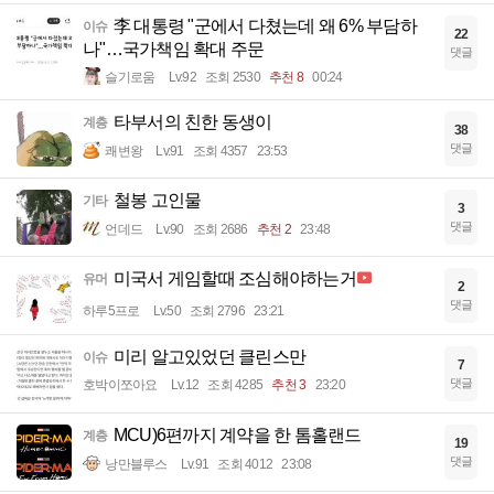
李 대통령 "군에서 다쳤는데 왜 6% 부담하
이슈
22
나"…국가책임 확대 주문
댓글
슬기로움
Lv.92
조회 2530
추천 8
00:24
타부서의 친한 동생이
계층
38
댓글
쾌변왕
Lv.91
조회 4357
23:53
철봉 고인물
기타
3
댓글
언데드
Lv.90
조회 2686
추천 2
23:48
미국서 게임할때 조심해야하는거
유머
2
댓글
하루5프로
Lv.50
조회 2796
23:21
미리 알고있었던 클린스만
이슈
7
댓글
호박이쪼아요
Lv.12
조회 4285
추천 3
23:20
MCU)6편까지 계약을 한 톰홀랜드
계층
19
댓글
낭만블루스
Lv.91
조회 4012
23:08