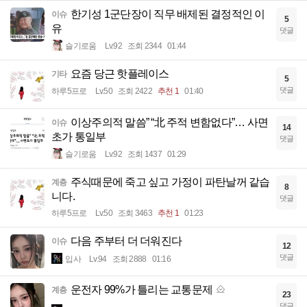
한기성 1군단장이 직무 배제된 결정적인 이
이슈
5
유
댓글
슬기로움
Lv.92
조회 2344
01:44
요즘 당근 핫플레이스
기타
5
댓글
하루5프로
Lv.50
조회 2422
추천 1
01:40
이상주의적 말씀” “北 주적 변함없다”… 사면
이슈
14
초가 통일부
댓글
슬기로움
Lv.92
조회 1437
01:29
주식때문에 죽고 싶고 가정이 파탄날꺼 같습
계층
8
니다.
댓글
하루5프로
Lv.50
조회 3463
추천 1
01:23
다음 주부터 더 더워진다
이슈
12
댓글
입사
Lv.94
조회 2888
01:16
운전자 99%가 틀리는 교통문제
계층
23
댓글