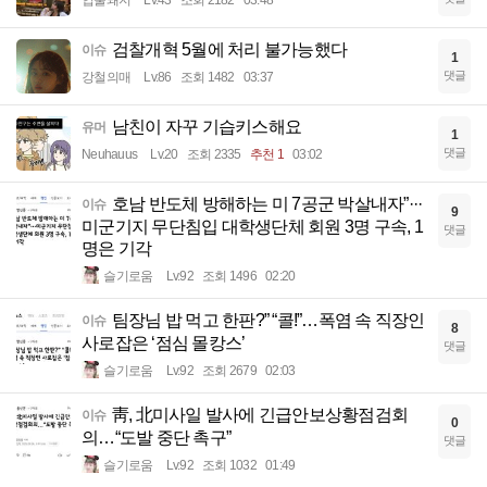
입술돼지
Lv.43
조회 2182
03:48
검찰개혁 5월에 처리 불가능했다
이슈
1
댓글
강철의매
Lv.86
조회 1482
03:37
남친이 자꾸 기습키스해요
유머
1
댓글
Neuhauus
Lv.20
조회 2335
추천 1
03:02
호남 반도체 방해하는 미 7공군 박살내자”···
이슈
9
미군기지 무단침입 대학생단체 회원 3명 구속, 1
댓글
명은 기각
슬기로움
Lv.92
조회 1496
02:20
팀장님 밥 먹고 한판?” “콜!”…폭염 속 직장인
이슈
8
사로잡은 ‘점심 몰캉스’
댓글
슬기로움
Lv.92
조회 2679
02:03
靑, 北미사일 발사에 긴급안보상황점검회
이슈
0
의…“도발 중단 촉구”
댓글
슬기로움
Lv.92
조회 1032
01:49