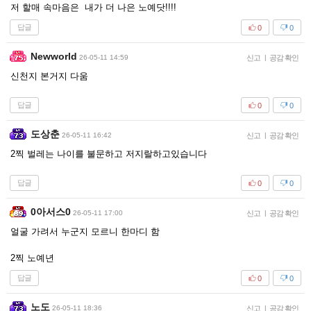
저 할매 속마음은 내가 더 나은 노예닷!!!!
답글
0
0
Newworld
26-05-11 14:59
신고
|
공감 확인
신천지 본거지 다움
답글
0
0
도상춘
26-05-11 16:42
신고
|
공감 확인
2찍 벌레는 나이를 불문하고 저지랄하고있습니다
답글
0
0
0아서스0
26-05-11 17:00
신고
|
공감 확인
얼굴 가려서 누군지 모르니 한마디 함
2찍 노예년
답글
0
0
노도
26-05-11 18:36
신고
|
공감 확인