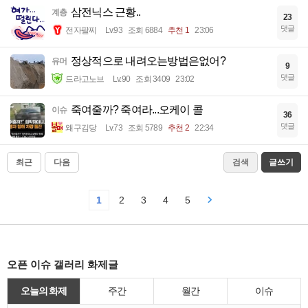
삼전닉스 근황..
계층
23
댓글
전자팔찌
Lv.93
조회 6884
추천 1
23:06
정상적으로 내려오는방법은없어?
유머
9
댓글
드라고노브
Lv.90
조회 3409
23:02
죽여줄까? 죽여라...오케이 콜
이슈
36
댓글
왜구김당
Lv.73
조회 5789
추천 2
22:34
최근
다음
검색
글쓰기
1
2
3
4
5
오픈 이슈 갤러리 화제글
오늘의 화제
주간
월간
이슈