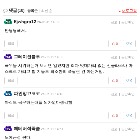
댓글
(10)
등록순
|
최신순
새로고침
Ejwhgrp12
26-05-11 14:32
신고
|
공감 확인
안당당해서..
답글
0
0
그레이션블루
26-05-11 14:33
신고
|
공감 확인
극우들 시위하는거 보시면 알겠지만 죄다 멋대가리 없는 선글라스나 마
스크로 가리고 함 지들도 최소한의 쪽팔린 건 아는거임.
답글
0
0
파인망고코코
26-05-11 14:40
신고
|
공감 확인
아직도 극우하는애들 뇌가없다생각함
답글
0
0
에테버석죽숨
26-05-11 14:51
신고
|
공감 확인
노예근성 쩐다.