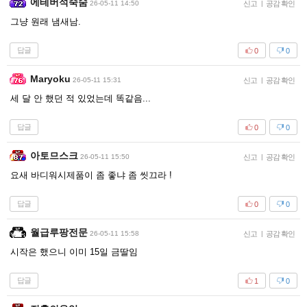
에테버석죽숨
26-05-11 14:50
신고
|
공감 확인
그냥 원래 냄새남.
답글
0
0
Maryoku
26-05-11 15:31
신고
|
공감 확인
세 달 안 했던 적 있었는데 똑같음...
답글
0
0
아토므스크
26-05-11 15:50
신고
|
공감 확인
요새 바디워시제품이 좀 좋냐 좀 씻끄라 !
답글
0
0
월급루팡전문
26-05-11 15:58
신고
|
공감 확인
시작은 했으니 이미 15일 금딸임
답글
1
0