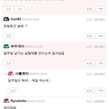
답글
이동
6
0
hun82
26-05-11 14:33
신고
|
공감 확인
한달동안 실패 ㅋ
답글
0
0
부두개미
26-05-11 14:34
신고
|
공감 확인
일주일 넘기는 실험체를 만드는게 쉽지않음
답글
6
0
샤를렛타
26-05-11 16:18
신고
|
공감 확인
일주일이 뭐야... 매일 하는데...
답글
0
0
Ryudmila
26-05-11 14:35
신고
|
공감 확인
쉽지않음