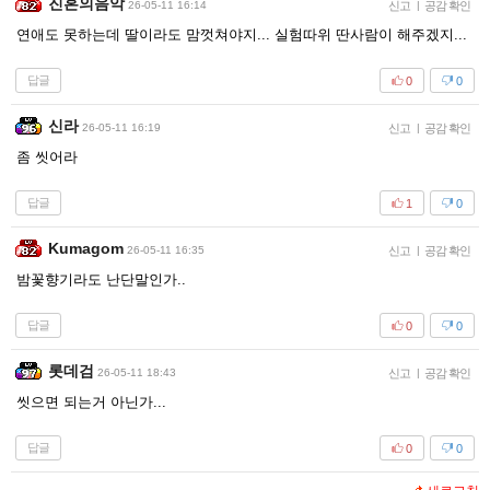
진혼의음악
26-05-11 16:14
신고
|
공감 확인
연애도 못하는데 딸이라도 맘껏쳐야지... 실험따위 딴사람이 해주겠지...
답글
0
0
신라
26-05-11 16:19
신고
|
공감 확인
좀 씻어라
답글
1
0
Kumagom
26-05-11 16:35
신고
|
공감 확인
밤꽃향기라도 난단말인가..
답글
0
0
롯데검
26-05-11 18:43
신고
|
공감 확인
씻으면 되는거 아닌가...
답글
0
0