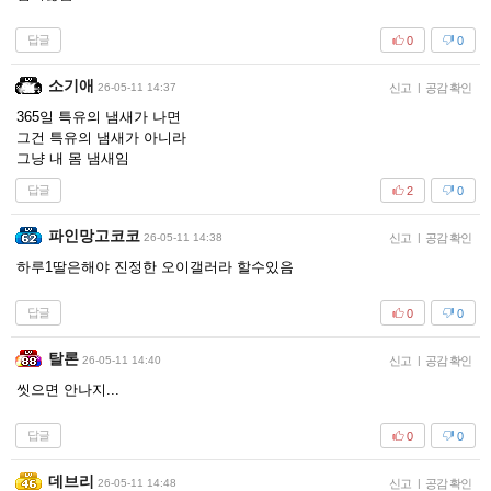
답글
0
0
소기애
26-05-11 14:37
신고
|
공감 확인
365일 특유의 냄새가 나면
그건 특유의 냄새가 아니라
그냥 내 몸 냄새임
답글
2
0
파인망고코코
26-05-11 14:38
신고
|
공감 확인
하루1딸은해야 진정한 오이갤러라 할수있음
답글
0
0
탈론
26-05-11 14:40
신고
|
공감 확인
씻으면 안나지...
답글
0
0
데브리
26-05-11 14:48
신고
|
공감 확인