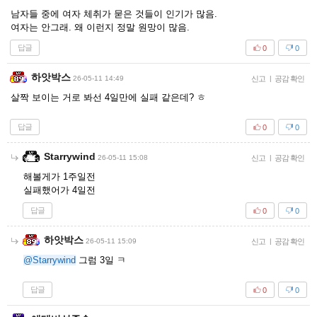
남자들 중에 여자 체취가 묻은 것들이 인기가 많음.
여자는 안그래. 왜 이런지 정말 원망이 많음.
답글
0
0
하앗박스
26-05-11 14:49
신고
|
공감 확인
살짝 보이는 거로 봐선 4일만에 실패 같은데? ㅎ
답글
0
0
Starrywind
26-05-11 15:08
신고
|
공감 확인
해볼게가 1주일전
실패했어가 4일전
답글
0
0
하앗박스
26-05-11 15:09
신고
|
공감 확인
@Starrywind
그럼 3일 ㅋ
답글
0
0