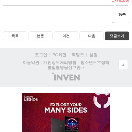
새로고침
등록
목록
본문
이전
다음
댓글보기
로그인
PC화면
퀵링크
설정
청소년보호정책
이용약관
개인정보처리방침
▲
불법촬영물신고안내
(주)
인
벤