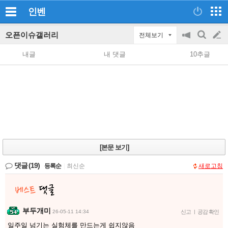
인벤
오픈이슈갤러리
전체보기
공
검
글
지
색
내글
내 댓글
10추글
on/off
쓰
기
[본문 보기]
댓글
(19)
등록순
|
최신순
새로고침
부두개미
26-05-11 14:34
신고
|
공감 확인
일주일 넘기는 실험체를 만드는게 쉽지않음